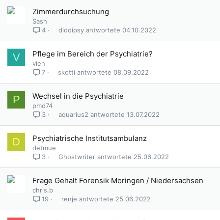
Zimmerdurchsuchung
Sash
diddipsy
04.10.2022
4
Pflege im Bereich der Psychiatrie?
V
vien
skotti
08.09.2022
7
Wechsel in die Psychiatrie
P
pmd74
aquarius2
13.07.2022
3
Psychiatrische Institutsambulanz
D
detmue
Ghostwriter
25.06.2022
3
Frage Gehalt Forensik Moringen / Niedersachsen
chris.b
renje
25.06.2022
19