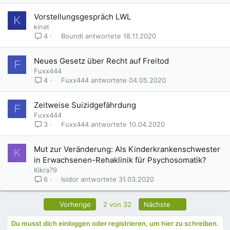
Vorstellungsgespräch LWL
K
kinat
Boundi
18.11.2020
4
Neues Gesetz über Recht auf Freitod
F
Fuxx444
Fuxx444
04.05.2020
4
Zeitweise Suizidgefährdung
F
Fuxx444
Fuxx444
10.04.2020
3
Mut zur Veränderung: Als Kinderkrankenschwester
K
in Erwachsenen-Rehaklinik für Psychosomatik?
Kikra79
Isidor
31.03.2020
6
Erste
Letzte
Vorherige
2 von 32
Nächste
Du musst dich einloggen oder registrieren, um hier zu schreiben.