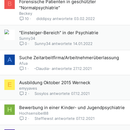
Forensische Patienten in geschützter
B
"Normalpsychiatrie"
Beckey
diddipsy
03.02.2022
10
"Einsteiger-Bereich" in der Psychiatrie
Sunny34
Sunny34
14.01.2022
0
G
Suche Zeitarbeitfirma/Arbeitnehmerüberlassung
A
e
Afua
s
-Claudia-
27.12.2021
1
p
e
Ausbildung Oktober 2015 Werneck
E
r
emyyaves
r
Sosylos
07.12.2021
2
t
Bewerbung in einer Kinder- und Jugendpsychiatrie
H
Hochsensibel88
Steffiewst
07.12.2021
2