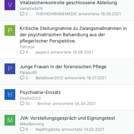
Vitalzeichenkontrolle geschlossene Abteilung
V
vampirella76
THEHIGHRHINEMEDIC
19.09.2021
2
Kritische Stellungnahme zu Zwangsmaßnahmen in
P
der psychiatrischen Behandlung aus der
pflegerischer Perspektive.
Patrycja
jasper2
16.08.2021
4
Junge Frauen in der forensischen Pflege
P
Pipapo85
BellaSwan2012
18.07.2021
3
Psychiatrie-Einsatz
H
Heyho2012
Brother
05.04.2021
10
JVA: Vorstellungsgespräch und Eignungstest
M
MikeBenning
KajaPogatzke
14.02.2021
9