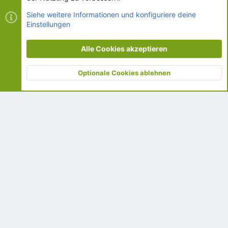
Kontakt
Nutzungsbedingungen
Datenschutz
Siehe weitere Informationen und konfiguriere deine
Einstellungen
Hilfe und Impressum
R
S
S
Alle Cookies akzeptieren
®
Community platform by XenForo
© 2010-2026 XenForo Ltd.
© 2002-2026 www.krankenschwester.de
Optionale Cookies ablehnen