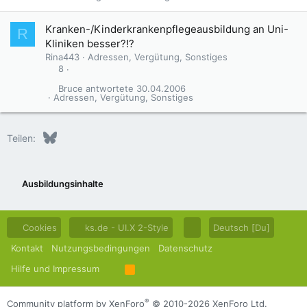
Kranken-/Kinderkrankenpflegeausbildung an Uni-
R
Kliniken besser?!?
Rina443
Adressen, Vergütung, Sonstiges
8
Bruce
30.04.2006
Adressen, Vergütung, Sonstiges
Bluesky
LinkedIn
Reddit
Pinterest
Tumblr
WhatsApp
E-Mail
Teilen:
Ausbildungsinhalte
Cookies
ks.de - UI.X 2-Style
Deutsch [Du]
Kontakt
Nutzungsbedingungen
Datenschutz
Hilfe und Impressum
R
S
S
®
Community platform by XenForo
© 2010-2026 XenForo Ltd.