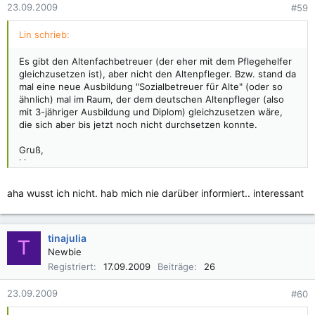
23.09.2009
#59
Lin schrieb:
Es gibt den Altenfachbetreuer (der eher mit dem Pflegehelfer
gleichzusetzen ist), aber nicht den Altenpfleger. Bzw. stand da
mal eine neue Ausbildung "Sozialbetreuer für Alte" (oder so
ähnlich) mal im Raum, der dem deutschen Altenpfleger (also
mit 3-jähriger Ausbildung und Diplom) gleichzusetzen wäre,
die sich aber bis jetzt noch nicht durchsetzen konnte.
Gruß,
Lin
Edit: Hab nochmal gegoogelt, diese Ausbildung heißt Diplom-
aha wusst ich nicht. hab mich nie darüber informiert.. interessant
Sozialbetreuerinnen/Altenarbeit.
tinajulia
T
Newbie
Registriert
17.09.2009
Beiträge
26
23.09.2009
#60