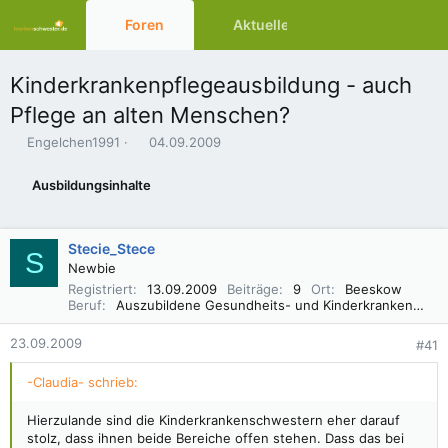
Foren
Aktuelles
Ressourcen
Kinderkrankenpflegeausbildung - auch
Pflege an alten Menschen?
E
E
Engelchen1991
04.09.2009
r
r
s
s
Ausbildungsinhalte
t
t
e
e
l
l
Stecie_Stece
l
l
S
e
t
Newbie
r
a
Registriert
13.09.2009
Beiträge
9
Ort
Beeskow
m
Beruf
Auszubildene Gesundheits- und Kinderkrankenschwester
23.09.2009
#41
-Claudia- schrieb:
Hierzulande sind die Kinderkrankenschwestern eher darauf
stolz, dass ihnen beide Bereiche offen stehen. Dass das bei