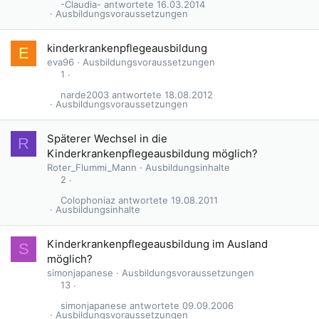
-Claudia-
16.03.2014
Ausbildungsvoraussetzungen
G
kinderkrankenpflegeausbildung
E
e
eva96
Ausbildungsvoraussetzungen
s
1
p
narde2003
18.08.2012
e
Ausbildungsvoraussetzungen
r
r
Späterer Wechsel in die
R
t
Kinderkrankenpflegeausbildung möglich?
Roter_Flummi_Mann
Ausbildungsinhalte
2
Colophoniaz
19.08.2011
Ausbildungsinhalte
Kinderkrankenpflegeausbildung im Ausland
S
möglich?
simonjapanese
Ausbildungsvoraussetzungen
13
simonjapanese
09.09.2006
Ausbildungsvoraussetzungen