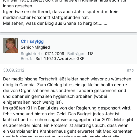
innen gesehen.
Irgendwie erschütternd, dass auch Jahre später dort kein
medizinischer Forschritt stattgefunden hat.
Mal sehen, wass der Blog aus Ghana so hergibt.........
Chrissylgg
Senior-Mitglied
Registriert
07.11.2009
Beiträge
118
Beruf
Seit 1.10.10 Azubi zur GKP
30.09.2012
#22
Der medizinische Fortschrit läßt leider nach wievor zu wünschen
übrig in Gambia. Zum Glück gibt es einige kleine health centre
die von Organisationen aus anderen Ländern gesponsort sind
und daher einigermaßen hygienisch arbeiten (wobei
einigermaßen noch wenig ist).
Im größten KH in Banjul das von der Regierung gesponsort wird,
fehlt vorne und hinten das Geld. Das Budget jedes Jahr ist
lachhaft und ist schon sogut wie ausgegeben für 2012. Mehr gibt
es aber leider nicht. Ein Problem ist allerdings auch, dass wenn
ein Gambianer ins Krankenhaus geht erwartet mit Medikamenten
und Infusionen versorgt zu werden obwohl er sie nicht alle