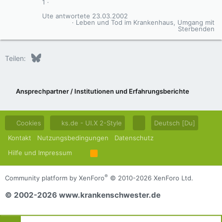
1
Ute
23.03.2002
Leben und Tod im Krankenhaus, Umgang mit
Sterbenden
Bluesky
LinkedIn
Reddit
Pinterest
Tumblr
WhatsApp
E-Mail
Teilen:
Ansprechpartner / Institutionen und Erfahrungsberichte
Cookies
ks.de - UI.X 2-Style
Deutsch [Du]
Kontakt
Nutzungsbedingungen
Datenschutz
Hilfe und Impressum
R
S
S
®
Community platform by XenForo
© 2010-2026 XenForo Ltd.
© 2002-2026 www.krankenschwester.de