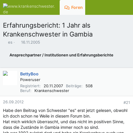
Foren
Aktuelles
Erfahrungsbericht: 1 Jahr als
Krankenschwester in Gambia
E
E
es
16.11.2005
r
r
s
s
Ansprechpartner / Institutionen und Erfahrungsberichte
t
t
e
e
l
l
BettyBoo
l
l
e
t
Poweruser
r
a
Registriert
20.11.2007
Beiträge
508
m
Beruf
Krankenschwester
26.09.2012
#21
Habe den Beitrag von Schwester "es" erst jetzt gelesen, obwohl
ich doch schon ne Weile in diesem Forum bin.
Hat mich wirklich überrascht, und das nicht im positiven Sinne,
dass die Zustände in Gambia immer noch so sind.
Ich war 1992 zuletzt dort und habe ein Krankenhaus auch von