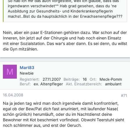
So hab ich mir das auch vorgestellt, weil ich glaube, dass das
irgendwann verschwindet^^ Hab grad gesehen, dass du 'ne
Ausbildung zur Gesundheits- und Kinderkrankenpflegerin
machst..Bist du da hauptsächlich in der Erwachsenenpflege???
Nein, aber ein paar E-Stationen gehören dazu. War schon auf der
Inneren, bin jetzt auf der Chirurgie und hab noch einen Einsatz
mit einer Sozialstation. Das war's aber dann. Es sei denn, du willst
die Gyn mitzählen.
Mart83
M
Newbie
Registriert
27.11.2007
Beiträge
16
Ort
Meck-Pomm
Beruf
ex. Altenpfleger
Akt. Einsatzbereich
ambulant
16.04.2008
#71
Na ja jeden tag wird man doch irgendwie damit konfrontriert,
egal ob der Bew/Pat dich fast anuriniert, mit laufender Nase(
schön grünlich) herumläuft, oder du im Nachtdienst deine
Bewohner mit Kot beschmiert vorfindest. Obwohl Teerstuhl sieht
noch schlimmer aus, und erst der Geruch.