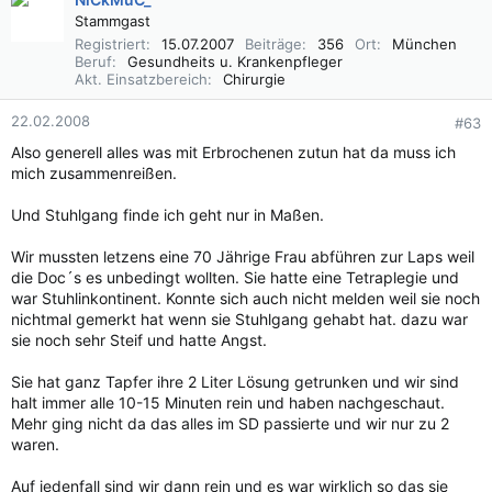
Stammgast
Registriert
15.07.2007
Beiträge
356
Ort
München
Beruf
Gesundheits u. Krankenpfleger
Akt. Einsatzbereich
Chirurgie
22.02.2008
#63
Also generell alles was mit Erbrochenen zutun hat da muss ich
mich zusammenreißen.
Und Stuhlgang finde ich geht nur in Maßen.
Wir mussten letzens eine 70 Jährige Frau abführen zur Laps weil
die Doc´s es unbedingt wollten. Sie hatte eine Tetraplegie und
war Stuhlinkontinent. Konnte sich auch nicht melden weil sie noch
nichtmal gemerkt hat wenn sie Stuhlgang gehabt hat. dazu war
sie noch sehr Steif und hatte Angst.
Sie hat ganz Tapfer ihre 2 Liter Lösung getrunken und wir sind
halt immer alle 10-15 Minuten rein und haben nachgeschaut.
Mehr ging nicht da das alles im SD passierte und wir nur zu 2
waren.
Auf jedenfall sind wir dann rein und es war wirklich so das sie