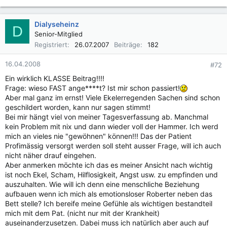
Dialyseheinz
D
Senior-Mitglied
Registriert
26.07.2007
Beiträge
182
16.04.2008
#72
Ein wirklich KLASSE Beitrag!!!!
Frage: wieso FAST ange****t? Ist mir schon passiert!
Aber mal ganz im ernst! Viele Ekelerregenden Sachen sind schon
geschildert worden, kann nur sagen stimmt!
Bei mir hängt viel von meiner Tagesverfassung ab. Manchmal
kein Problem mit nix und dann wieder voll der Hammer. Ich werd
mich an vieles nie "gewöhnen" können!!! Das der Patient
Profimässig versorgt werden soll steht ausser Frage, will ich auch
nicht näher drauf eingehen.
Aber anmerken möchte ich das es meiner Ansicht nach wichtig
ist noch Ekel, Scham, Hilflosigkeit, Angst usw. zu empfinden und
auszuhalten. Wie will ich denn eine menschliche Beziehung
aufbauen wenn ich mich als emotionsloser Roberter neben das
Bett stelle? Ich bereife meine Gefühle als wichtigen bestandteil
mich mit dem Pat. (nicht nur mit der Krankheit)
auseinanderzusetzen. Dabei muss ich natürlich aber auch auf