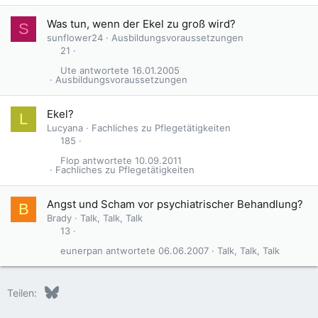
Was tun, wenn der Ekel zu groß wird?
S
sunflower24
Ausbildungsvoraussetzungen
21
Ute
16.01.2005
Ausbildungsvoraussetzungen
Ekel?
L
Lucyana
Fachliches zu Pflegetätigkeiten
185
Flop
10.09.2011
Fachliches zu Pflegetätigkeiten
Angst und Scham vor psychiatrischer Behandlung?
B
Brady
Talk, Talk, Talk
13
eunerpan
06.06.2007
Talk, Talk, Talk
Bluesky
LinkedIn
Reddit
Pinterest
Tumblr
WhatsApp
E-Mail
Teilen: