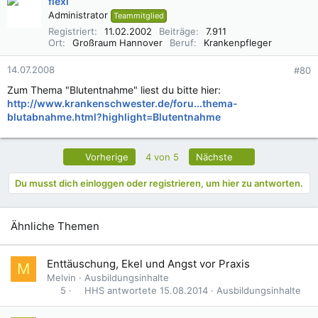
flexi
Administrator
Teammitglied
Registriert
11.02.2002
Beiträge
7.911
Ort
Großraum Hannover
Beruf
Krankenpfleger
14.07.2008
#80
Zum Thema "Blutentnahme" liest du bitte hier:
http://www.krankenschwester.de/foru...thema-
blutabnahme.html?highlight=Blutentnahme
Erste
Letzte
Vorherige
4 von 5
Nächste
Du musst dich einloggen oder registrieren, um hier zu antworten.
Ähnliche Themen
Enttäuschung, Ekel und Angst vor Praxis
M
Melvin
Ausbildungsinhalte
HHS
15.08.2014
Ausbildungsinhalte
5