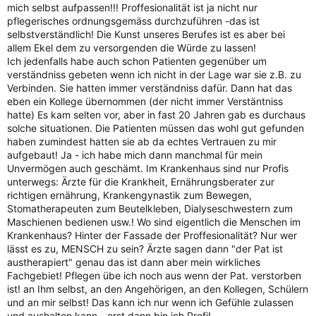
mich selbst aufpassen!!! Proffesionalität ist ja nicht nur
pflegerisches ordnungsgemäss durchzuführen -das ist
selbstverständlich! Die Kunst unseres Berufes ist es aber bei
allem Ekel dem zu versorgenden die Würde zu lassen!
Ich jedenfalls habe auch schon Patienten gegenüber um
verständniss gebeten wenn ich nicht in der Lage war sie z.B. zu
Verbinden. Sie hatten immer verständniss dafür. Dann hat das
eben ein Kollege übernommen (der nicht immer Verstäntniss
hatte) Es kam selten vor, aber in fast 20 Jahren gab es durchaus
solche situationen. Die Patienten müssen das wohl gut gefunden
haben zumindest hatten sie ab da echtes Vertrauen zu mir
aufgebaut! Ja - ich habe mich dann manchmal für mein
Unvermögen auch geschämt. Im Krankenhaus sind nur Profis
unterwegs: Ärzte für die Krankheit, Ernährungsberater zur
richtigen ernährung, Krankengynastik zum Bewegen,
Stomatherapeuten zum Beutelkleben, Dialyseschwestern zum
Maschienen bedienen usw.! Wo sind eigentlich die Menschen im
Krankenhaus? Hinter der Fassade der Proffesionalität? Nur wer
lässt es zu, MENSCH zu sein? Ärzte sagen dann "der Pat ist
austherapiert" genau das ist dann aber mein wirkliches
Fachgebiet! Pflegen übe ich noch aus wenn der Pat. verstorben
ist! an Ihm selbst, an den Angehörigen, an den Kollegen, Schülern
und an mir selbst! Das kann ich nur wenn ich Gefühle zulassen
und aushalten kann - erst dann bin ich Profi!