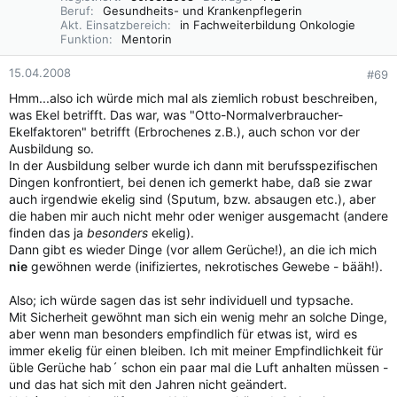
Beruf
Gesundheits- und Krankenpflegerin
Akt. Einsatzbereich
in Fachweiterbildung Onkologie
Funktion
Mentorin
15.04.2008
#69
Hmm...also ich würde mich mal als ziemlich robust beschreiben,
was Ekel betrifft. Das war, was "Otto-Normalverbraucher-
Ekelfaktoren" betrifft (Erbrochenes z.B.), auch schon vor der
Ausbildung so.
In der Ausbildung selber wurde ich dann mit berufsspezifischen
Dingen konfrontiert, bei denen ich gemerkt habe, daß sie zwar
auch irgendwie ekelig sind (Sputum, bzw. absaugen etc.), aber
die haben mir auch nicht mehr oder weniger ausgemacht (andere
finden das ja
besonders
ekelig).
Dann gibt es wieder Dinge (vor allem Gerüche!), an die ich mich
nie
gewöhnen werde (inifiziertes, nekrotisches Gewebe - bääh!).
Also; ich würde sagen das ist sehr individuell und typsache.
Mit Sicherheit gewöhnt man sich ein wenig mehr an solche Dinge,
aber wenn man besonders empfindlich für etwas ist, wird es
immer ekelig für einen bleiben. Ich mit meiner Empfindlichkeit für
üble Gerüche hab´ schon ein paar mal die Luft anhalten müssen -
und das hat sich mit den Jahren nicht geändert.