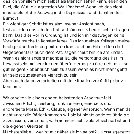
das ich vor allem mich selbst als Mensch sehen kann, eben den
Ekel, die Wut, die agression WAHRnehme! Wenn ich das nicht
mache bleibt der Ausweg in die Depression und damit in den
Burnout.
Ein wichtiger Schritt ist es also, meiner Ansicht nach,
festzustellen das ich den Pat. auf Zimmer 5 heute nicht ertragen
kann! Das dies voll in Ordnung ist und ich mir deswegen keine
Vorwürfe mache (Nächstenliebe). Das ich meinen Kollegen meine
heutige überforderung mitteilen kann und um Hilfe bitten darf.
Gegebenenfalls auch dem Pat. sagen "heut bin ich am Ende".
Wenn es nicht anders machbar ist, die Versorgung des Pat im
bewusstsein meiner eigenen überforderung zu übernehmen - so
gut es geht - aber auch sein zulassen wenn es nicht mehr geht!
Mir selbst zugestehen Mensch zu sein.
Aber auch daran zu arbeiten mit der situation zukünftig klar zu
kommen.
Wir arbeiten in einem enorm belastenden Arbeitsumfeld.
Zwischen Pflicht, Leistung, funktionieren, einerseits und
andrerseits Moral, Ethik, Glaube, eigener Anspruch. Wenn man da
nicht unter die Räder kommen will bleibt nichts anderes übrig als
zuzulassen, verstehen, wahrnehmen nicht zuletzt sich selbst und
die eigenen Grenzen!!!!
Nächstenliebe... wer ist mir näher als ich selbst? ...vorausgezetzt