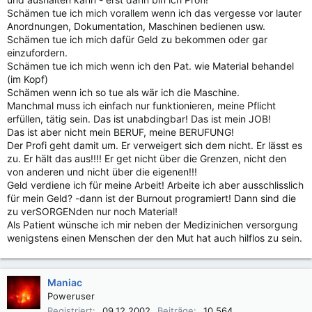
Schämen tue ich mich vorallem wenn ich das vergesse vor lauter
Anordnungen, Dokumentation, Maschinen bedienen usw.
Schämen tue ich mich dafür Geld zu bekommen oder gar
einzufordern.
Schämen tue ich mich wenn ich den Pat. wie Material behandel
(im Kopf)
Schämen wenn ich so tue als wär ich die Maschine.
Manchmal muss ich einfach nur funktionieren, meine Pflicht
erfüllen, tätig sein. Das ist unabdingbar! Das ist mein JOB!
Das ist aber nicht mein BERUF, meine BERUFUNG!
Der Profi geht damit um. Er verweigert sich dem nicht. Er lässt es
zu. Er hält das aus!!!! Er get nicht über die Grenzen, nicht den
von anderen und nicht über die eigenen!!!
Geld verdiene ich für meine Arbeit! Arbeite ich aber ausschlisslich
für mein Geld? -dann ist der Burnout programiert! Dann sind die
zu verSORGENden nur noch Material!
Als Patient wünsche ich mir neben der Medizinichen versorgung
wenigstens einen Menschen der den Mut hat auch hilflos zu sein.
Maniac
Poweruser
Registriert
09.12.2002
Beiträge
10.564