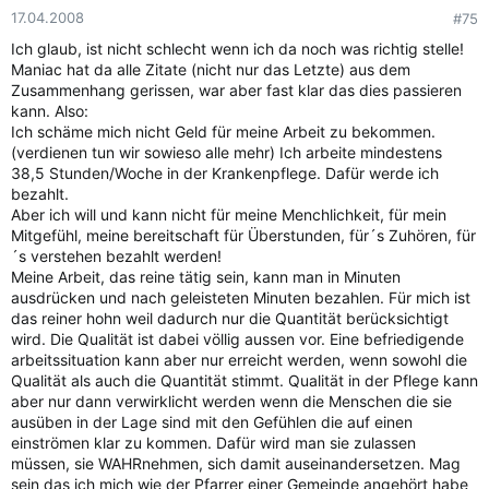
17.04.2008
#75
Ich glaub, ist nicht schlecht wenn ich da noch was richtig stelle!
Maniac hat da alle Zitate (nicht nur das Letzte) aus dem
Zusammenhang gerissen, war aber fast klar das dies passieren
kann. Also:
Ich schäme mich nicht Geld für meine Arbeit zu bekommen.
(verdienen tun wir sowieso alle mehr) Ich arbeite mindestens
38,5 Stunden/Woche in der Krankenpflege. Dafür werde ich
bezahlt.
Aber ich will und kann nicht für meine Menchlichkeit, für mein
Mitgefühl, meine bereitschaft für Überstunden, für´s Zuhören, für
´s verstehen bezahlt werden!
Meine Arbeit, das reine tätig sein, kann man in Minuten
ausdrücken und nach geleisteten Minuten bezahlen. Für mich ist
das reiner hohn weil dadurch nur die Quantität berücksichtigt
wird. Die Qualität ist dabei völlig aussen vor. Eine befriedigende
arbeitssituation kann aber nur erreicht werden, wenn sowohl die
Qualität als auch die Quantität stimmt. Qualität in der Pflege kann
aber nur dann verwirklicht werden wenn die Menschen die sie
ausüben in der Lage sind mit den Gefühlen die auf einen
einströmen klar zu kommen. Dafür wird man sie zulassen
müssen, sie WAHRnehmen, sich damit auseinandersetzen. Mag
sein das ich mich wie der Pfarrer einer Gemeinde angehört habe