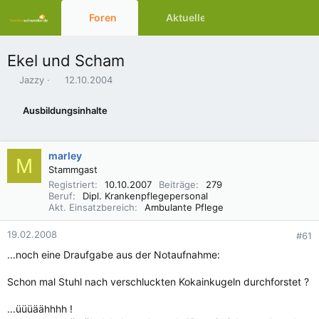
Foren
Aktuelles
Ressourcen
Ekel und Scham
E
E
Jazzy
12.10.2004
r
r
s
s
Ausbildungsinhalte
t
t
e
e
l
l
marley
l
l
M
e
t
Stammgast
r
a
Registriert
10.10.2007
Beiträge
279
m
Beruf
Dipl. Krankenpflegepersonal
Akt. Einsatzbereich
Ambulante Pflege
19.02.2008
#61
...noch eine Draufgabe aus der Notaufnahme:
Schon mal Stuhl nach verschluckten Kokainkugeln durchforstet ?
...üüüäähhhh !