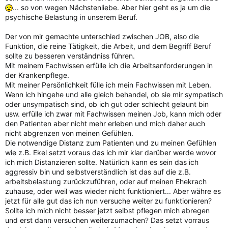
... so von wegen Nächstenliebe. Aber hier geht es ja um die
psychische Belastung in unserem Beruf.
Der von mir gemachte unterschied zwischen JOB, also die
Funktion, die reine Tätigkeit, die Arbeit, und dem Begriff Beruf
sollte zu besseren verständniss führen.
Mit meinem Fachwissen erfülle ich die Arbeitsanforderungen in
der Krankenpflege.
Mit meiner Persönlichkeit fülle ich mein Fachwissen mit Leben.
Wenn ich hingehe und alle gleich behandel, ob sie mir sympatisch
oder unsympatisch sind, ob ich gut oder schlecht gelaunt bin
usw. erfülle ich zwar mit Fachwissen meinen Job, kann mich oder
den Patienten aber nicht mehr erleben und mich daher auch
nicht abgrenzen von meinen Gefühlen.
Die notwendige Distanz zum Patienten und zu meinen Gefühlen
wie z.B. Ekel setzt voraus das ich mir klar darüber werde wovor
ich mich Distanzieren sollte. Natürlich kann es sein das ich
aggressiv bin und selbstverständlich ist das auf die z.B.
arbeitsbelastung zurückzuführen, oder auf meinen Ehekrach
zuhause, oder weil was wieder nicht funktioniert... Aber währe es
jetzt für alle gut das ich nun versuche weiter zu funktionieren?
Sollte ich mich nicht besser jetzt selbst pflegen mich abregen
und erst dann versuchen weiterzumachen? Das setzt vorraus