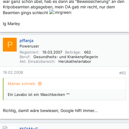
war ganz schön übel, hab es dann als "Beweissicherung" an den
Kripobeamten abgegeben, mein OA gab mir recht, nur dem
Beamten gings schlecht
lg Marley
pffanja
P
Poweruser
Registriert
19.03.2007
Beiträge
662
Beruf
Gesundheits- und Krankenpflegerin
Akt. Einsatzbereich
Herzkatheterlabor
19.02.2008
#62
Maniac schrieb:
Ein Lavabo ist ein Waschbecken ^^
Richtig, damit wäre bewiesen, Google hilft immer...
NiCkMuC_