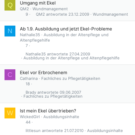
Umgang mit Ekel
Q
QM2
Wundmanagement
QM2
23.12.2009
Wundmanagement
9
G
Ab 1.9. Ausbildung und jetzt Ekel-Probleme
N
e
Nathalie35
Ausbildung in der Altenpflege und
s
Altenpflegehilfe
p
7
e
Nathalie35
27.04.2009
r
Ausbildung in der Altenpflege und Altenpflegehilfe
r
t
Ekel vor Erbrochenem
C
Catharina
Fachliches zu Pflegetätigkeiten
18
Brady
09.06.2007
Fachliches zu Pflegetätigkeiten
Ist mein Ekel übertrieben?
W
WickedGirl
Ausbildungsinhalte
44
littlesun
21.07.2010
Ausbildungsinhalte