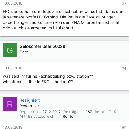
13.03.2018
#3
EKGs außerhalb der Regelzeiten schreiben wir selbst, da es dann
ja seltenere Notfall EKGs sind. Die Pat.in die ZNA zu bringen
dauert länger und kommen von den ZNA Mitarbeitern ist nicht
drin - auch sie arbeiten im Laufschritt
Gelöschter User 50029
G
Gast
13.03.2018
#4
was seid ihr für ne Fachabteilung bzw. station??
wie oft müsst ihr ein EKG schreiben??
Resigniert
R
Poweruser
Registriert
27.12.2012
Beiträge
1.267
Beruf
GuK
Akt. Einsatzbereich
in Rente
13.03.2018
#5