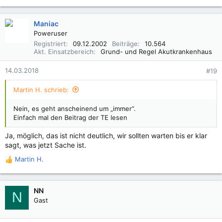
Maniac
Poweruser
Registriert
09.12.2002
Beiträge
10.564
Akt. Einsatzbereich
Grund- und Regel Akutkrankenhaus
14.03.2018
#19
Martin H. schrieb:
Nein, es geht anscheinend um „immer“.
Einfach mal den Beitrag der TE lesen
Ja, möglich, das ist nicht deutlich, wir sollten warten bis er klar
sagt, was jetzt Sache ist.
Martin H.
R
e
a
k
NN
N
t
Gast
i
o