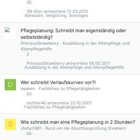
35
ZN-Ator
12.03.2012
Adressen, Vergütung, Sonstiges
Pflegeplanung: Schreibt man eigenständig oder
selbstständig?
PrincessStrawberry
Ausbildung in der Altenpflege und
Altenpflegehilfe
2
PrincessStrawberry
06.02.2011
Ausbildung in der Altenpflege und Altenpflegehilfe
U
Wer schreibt Verlaufskurven vor?!
D
m
deaken
Fachliches zu Pflegetätigkeiten
f
20
r
tochter46
23.10.2007
a
Fachliches zu Pflegetätigkeiten
g
e
Wie schreibt man eine Pflegeplanung in 2 Stunden?
S
stefan1981
Rund um die Abschlussprüfung (Examen)
55