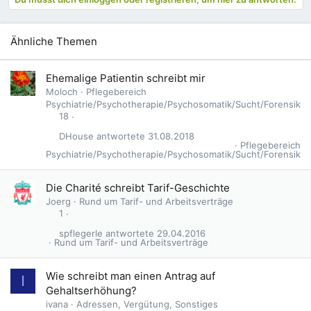
i
o
n
e
Ähnliche Themen
n
:
Ehemalige Patientin schreibt mir
Moloch
Pflegebereich
Psychiatrie/Psychotherapie/Psychosomatik/Sucht/Forensik
18
DHouse
31.08.2018
Pflegebereich
Psychiatrie/Psychotherapie/Psychosomatik/Sucht/Forensik
Die Charité schreibt Tarif-Geschichte
Joerg
Rund um Tarif- und Arbeitsverträge
1
spflegerle
29.04.2016
Rund um Tarif- und Arbeitsverträge
Wie schreibt man einen Antrag auf
I
Gehaltserhöhung?
ivana
Adressen, Vergütung, Sonstiges