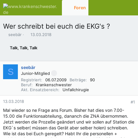
Foren
Aktuelles
Wer schreibt bei euch die EKG's ?
E
E
seebär
13.03.2018
r
r
s
s
Talk, Talk, Talk
t
t
e
e
l
l
seebär
l
l
S
e
t
Junior-Mitglied
r
a
Registriert
06.07.2009
Beiträge
90
m
Beruf
Krankenschwester
Akt. Einsatzbereich
Unfallchirugie
13.03.2018
#1
Mal wieder so ne Frage ans Forum. Bisher hat dies von 7.00-
15.00 die Funktionsabteilung, dananch die ZNA übernommen.
Jetzt werden die Prozeße geändert und wir sollen auf Station die
EKG`s selber( müssen das Gerät aber selber holen) schreiben.
Wie ist das bei Euch geregelt? Habt Ihr die personellen +