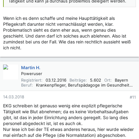
Tätigkeit und kann ja durchaus problemlos delegiert werden.
Wenn ich es denn schaffe und meine Haupttätigkeit als
Pflegekraft darunter nicht vernachlässigt werden, klar.
Problematisch sieht es dann eher aus, wenn genau dies
geschieht. Und dann darf ich solches auch ablehnen. Also ist
zumindest bei uns der Fall. Wie das rein rechtlich aussieht weiß
ich nicht.
Martin H.
Poweruser
Registriert
03.12.2016
Beiträge
5.602
Ort
Bayern
Beruf
Krankenpfleger, Berufspädagoge im Gesundheitswesen B. A.
14.03.2018
#11
EKG schreiben ist genauso wenig eine explizit pflegerische
Tätigkeit wie Blut abnehmen; da es keine Vorbehaltsaufgaben
gibt, ist das in jeder Einrichtung anders geregelt. So lang dies
personell abgedeckt ist, ist es auch ok.
Nur lese ich bei der TE etwas anderes heraus, hier wurde wieder
mal einfach auf die Pflege (die Normalstation) abgeschoben.