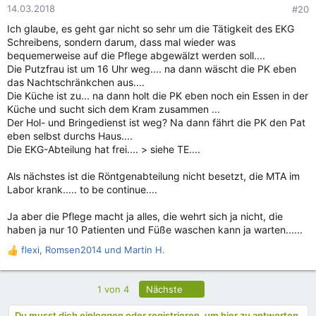
n
14.03.2018
#20
e
Ich glaube, es geht gar nicht so sehr um die Tätigkeit des EKG
n
Schreibens, sondern darum, dass mal wieder was
:
bequemerweise auf die Pflege abgewälzt werden soll....
Die Putzfrau ist um 16 Uhr weg.... na dann wäscht die PK eben
das Nachtschränkchen aus....
Die Küche ist zu... na dann holt die PK eben noch ein Essen in der
Küche und sucht sich dem Kram zusammen ...
Der Hol- und Bringedienst ist weg? Na dann fährt die PK den Pat
eben selbst durchs Haus....
Die EKG-Abteilung hat frei.... > siehe TE....
Als nächstes ist die Röntgenabteilung nicht besetzt, die MTA im
Labor krank..... to be continue....
Ja aber die Pflege macht ja alles, die wehrt sich ja nicht, die
haben ja nur 10 Patienten und Füße waschen kann ja warten......
flexi
,
Romsen2014
und
Martin H.
R
e
a
Letzte
1 von 4
Nächste
k
t
Du musst dich einloggen oder registrieren, um hier zu antworten.