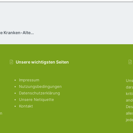
Ambulante Pflege / Private Kranken-Altenpflege zu Hause
Unsere wichtigsten Seiten
Impressum
Uns
Nutzungsbedingungen
dar
Datenschutzerklärung
kri
Unsere Netiquette
and
Kontakt
Des
en
all
jed