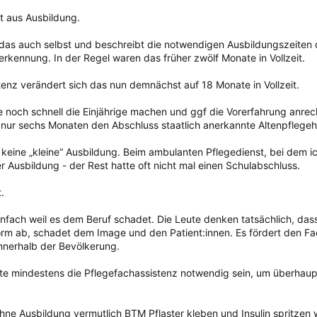
ht aus Ausbildung.
das auch selbst und beschreibt die notwendigen Ausbildungszeiten 
rkennung. In der Regel waren das früher zwölf Monate in Vollzeit.
tenz verändert sich das nun demnächst auf 18 Monate in Vollzeit.
le noch schnell die Einjährige machen und ggf die Vorerfahrung anre
 nur sechs Monaten den Abschluss staatlich anerkannte Altenpflegehe
keine „kleine“ Ausbildung. Beim ambulanten Pflegedienst, bei dem ic
er Ausbildung - der Rest hatte oft nicht mal einen Schulabschluss.
t.
einfach weil es dem Beruf schadet. Die Leute denken tatsächlich, dass
orm ab, schadet dem Image und den Patient:innen. Es fördert den F
nerhalb der Bevölkerung.
te mindestens die Pflegefachassistenz notwendig sein, um überhaupt 
 ohne Ausbildung vermutlich BTM Pflaster kleben und Insulin spritzen w