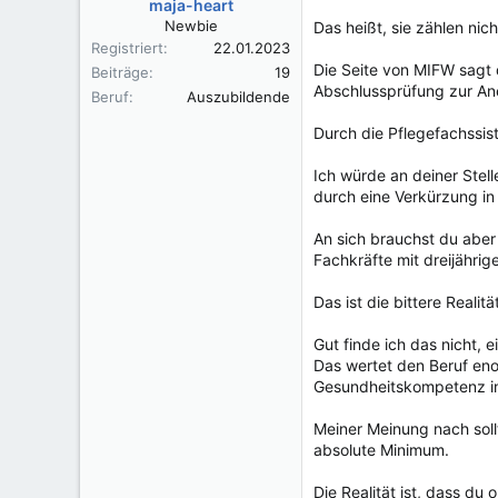
maja-heart
Newbie
Das heißt, sie zählen nic
Registriert
22.01.2023
Die Seite von MIFW sagt 
Beiträge
19
Abschlussprüfung zur Ane
Beruf
Auszubildende
Durch die Pflegefachssis
Ich würde an deiner Stel
durch eine Verkürzung in
An sich brauchst du aber 
Fachkräfte mit dreijährig
Das ist die bittere Realitä
Gut finde ich das nicht, 
Das wertet den Beruf en
Gesundheitskompetenz in
Meiner Meinung nach soll
absolute Minimum.
Die Realität ist, dass du