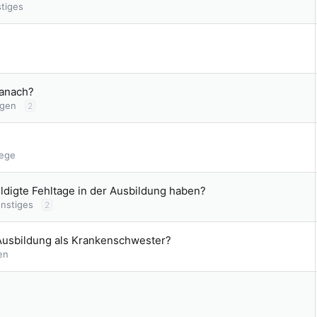
tiges
danach?
ngen
2
lege
igte Fehltage in der Ausbildung haben?
nstiges
2
 Ausbildung als Krankenschwester?
en