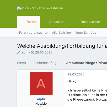
Foren
Aktuelles
Ressourcen
Foren durchsuchen
Alle Beiträge
Neue Beiträge
Welche Ausbildung/Fortbildung für 
E
E
alphi
28.05.2025
r
r
s
s
Foren
Funktionspflege
t
t
e
e
l
l
28.05.2025
A
l
l
Hallo,
e
t
r
a
ich habe selbst keine Pfl
m
Hilfskraft als auch in de
alphi
die Pflege zurück (vorzu
Newbie