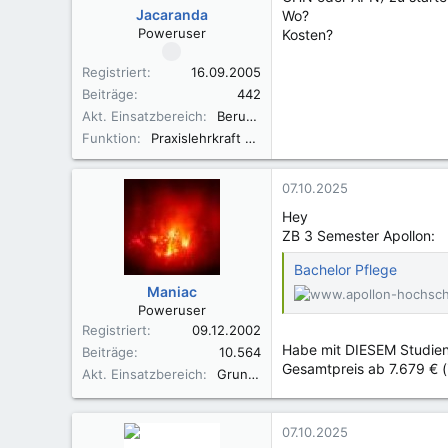
Jacaranda
Wo?
Poweruser
Kosten?
Registriert
16.09.2005
Beiträge
442
Akt. Einsatzbereich
Berufsfachschule und KH
Funktion
Praxislehrkraft BFS
07.10.2025
Hey
ZB 3 Semester Apollon:
Bachelor Pflege
Maniac
Poweruser
Registriert
09.12.2002
Habe mit DIESEM Studieng
Beiträge
10.564
Gesamtpreis ab 7.679 € (i
Akt. Einsatzbereich
Grund- und Regel Akutkrankenhaus
07.10.2025