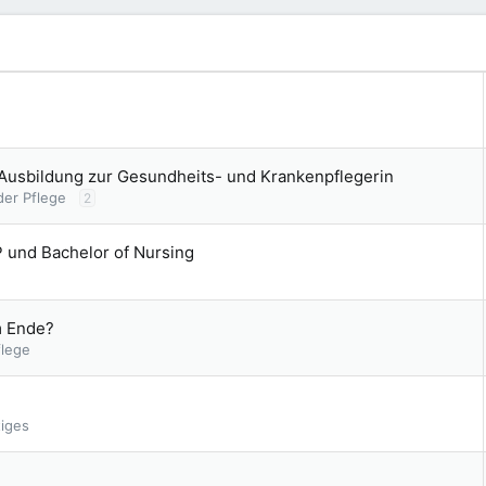
n
 Ausbildung zur Gesundheits- und Krankenpflegerin
der Pflege
2
 und Bachelor of Nursing
m Ende?
flege
iges