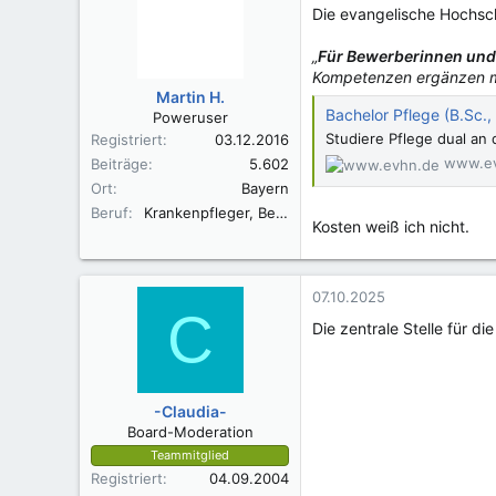
Die evangelische Hochsc
„
Für Bewerberinnen und 
Kompetenzen ergänzen mö
Martin H.
Bachelor Pflege (B.Sc.
Poweruser
Studiere Pflege dual an 
Registriert
03.12.2016
www.e
Beiträge
5.602
Ort
Bayern
Beruf
Krankenpfleger, Berufspädagoge im Gesundheitswesen B. A.
Kosten weiß ich nicht.
07.10.2025
C
Die zentrale Stelle für
-Claudia-
Board-Moderation
Teammitglied
Registriert
04.09.2004