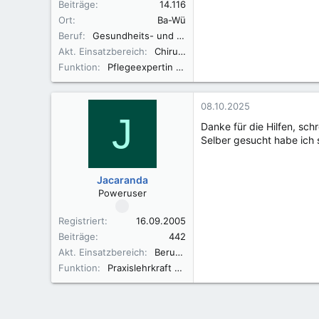
Beiträge
14.116
Ort
Ba-Wü
Beruf
Gesundheits- und Krankenpflegerin
Akt. Einsatzbereich
Chirurgie
Funktion
Pflegeexpertin ANP
08.10.2025
J
Danke für die Hilfen, sch
Selber gesucht habe ich 
Jacaranda
Poweruser
Registriert
16.09.2005
Beiträge
442
Akt. Einsatzbereich
Berufsfachschule und KH
Funktion
Praxislehrkraft BFS