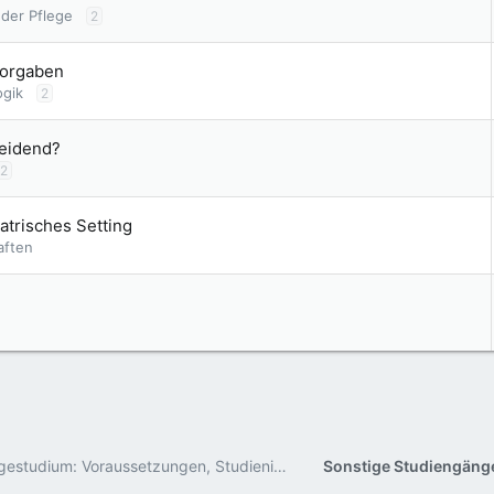
 der Pflege
2
Vorgaben
ogik
2
heidend?
2
atrisches Setting
aften
Pflegestudium: Voraussetzungen, Studieninhalte, Studienorte
Sonstige Studiengänge