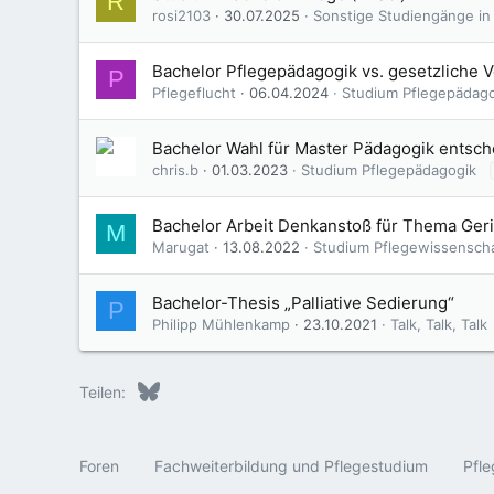
R
rosi2103
30.07.2025
Sonstige Studiengänge in
Bachelor Pflegepädagogik vs. gesetzliche 
P
Pflegeflucht
06.04.2024
Studium Pflegepädag
Bachelor Wahl für Master Pädagogik entsc
chris.b
01.03.2023
Studium Pflegepädagogik
Bachelor Arbeit Denkanstoß für Thema Geri
M
Marugat
13.08.2022
Studium Pflegewissensch
Bachelor-Thesis „Palliative Sedierung“
P
Philipp Mühlenkamp
23.10.2021
Talk, Talk, Talk
Bluesky
LinkedIn
Reddit
Pinterest
Tumblr
WhatsApp
E-Mail
Teilen:
Foren
Fachweiterbildung und Pflegestudium