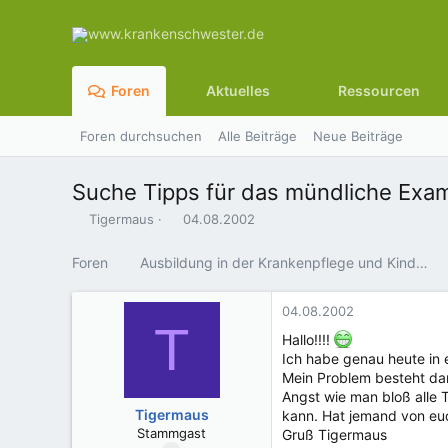
Foren
Aktuelles
Ressourcen
Foren durchsuchen
Alle Beiträge
Neue Beiträge
Suche Tipps für das mündliche Exa
E
E
Tigermaus
04.08.2002
r
r
s
s
Foren
Ausbildung in der Krankenpflege und Kinderkrankenpflege
t
t
e
e
l
l
04.08.2002
T
l
l
Hallo!!!!
e
t
Ich habe genau heute in
r
a
Mein Problem besteht dari
m
Angst wie man bloß alle 
Tigermaus
kann. Hat jemand von eu
Stammgast
Gruß Tigermaus