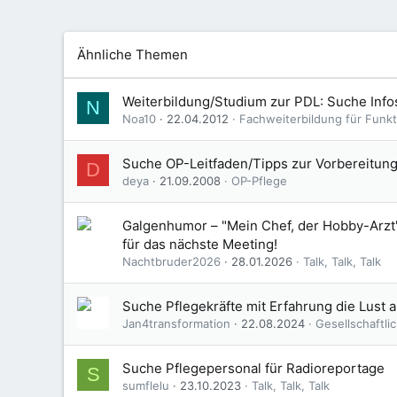
Ähnliche Themen
Weiterbildung/Studium zur PDL: Suche Infos
N
Noa10
22.04.2012
Fachweiterbildung für Funk
Suche OP-Leitfaden/Tipps zur Vorbereitung.
D
deya
21.09.2008
OP-Pflege
Galgenhumor – "Mein Chef, der Hobby-Arzt"
für das nächste Meeting!
Nachtbruder2026
28.01.2026
Talk, Talk, Talk
Suche Pflegekräfte mit Erfahrung die Lust 
Jan4transformation
22.08.2024
Gesellschaftli
Suche Pflegepersonal für Radioreportage
S
sumflelu
23.10.2023
Talk, Talk, Talk