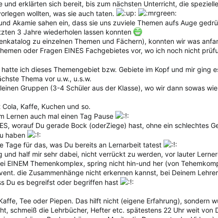
 und erklärten sich bereit, bis zum nächsten Unterricht, die spezie
vorlegen wollten, was sie auch taten.
 und Akamie sahen ein, dass sie uns zuviele Themen aufs Auge gedrü
zten 3 Jahre wiederholen lassen konnten
genkatalog zu einzelnen Themen und Fächern), konnten wir was anfa
Themen oder Fragen EINES Fachgebietes vor, wo ich noch nicht prüfu
 hatte ich dieses Themengebiet bzw. Gebiete im Kopf und mir ging es
chste Thema vor u.w., u.s.w.
kleinen Gruppen (3-4 Schüler aus der Klasse), wo wir dann sowas wie
, mit Cola, Kaffe, Kuchen und so.
m Lernen auch mal einen Tag Pause
, worauf Du gerade Bock (oderZiege) hast, ohne ein schlechtes Gefühl
zu haben
e Tage für das, was Du bereits an Lernarbeit tatest
 und half mir sehr dabei, nicht verrückt zu werden, vor lauter Lerner
 bei EINEM Themenkomplex, spring nicht hin-und her (von Tehemkom
 event. die Zusammenhänge nicht erkennen kannst, bei Deinem Lehrer
ss Du es begreifst oder begriffen hast
 Kaffe, Tee oder Piepen. Das hilft nicht (eigene Erfahrung), sondern w
cht, schmeiß die Lehrbücher, Hefter etc. spätestens 22 Uhr weit von 