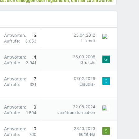
st dich einloggen oder registrieren, um hier zu antworten.
Antworten
5
23.04.2012
Lillebrit
Aufrufe
3.653
Antworten
4
25.09.2008
G
Gruschi
Aufrufe
2.941
Antworten
7
07.02.2026
C
-Claudia-
Aufrufe
321
Antworten
0
22.08.2024
Jan4transformation
Aufrufe
1.894
Antworten
0
23.10.2023
S
sumflelu
Aufrufe
760