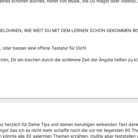
eines schönen Buches, hören von Musik, die Du magst oder Videos) z
 BELOHNEN, WIE WEIT DU MIT DEM LERNEN SCHON GEKOMMEN B
, oder besser eine offene Tastatur für Dich!
ön, Dir ein bischen durch die schlimme Zeit der Ängste helfen zu 
z herzlich für Deine Tips und deinen beruhigen wirkenden Text dan
gst das ich es nicht mehr schaffe noch die vor mir liegenden 90 Th
h könnte alle 30 gelernten Themen erzählen, mußte aber feststellen 