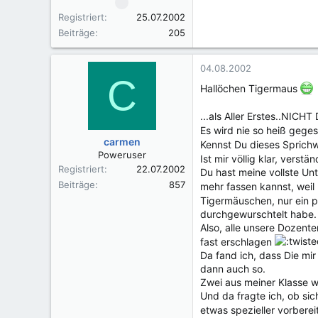
Registriert
25.07.2002
Beiträge
205
04.08.2002
C
Hallöchen Tigermaus
...als Aller Erstes..NI
Es wird nie so heiß gege
carmen
Kennst Du dieses Sprich
Poweruser
Ist mir völlig klar, vers
Registriert
22.07.2002
Du hast meine vollste Un
Beiträge
857
mehr fassen kannst, weil
Tigermäuschen, nur ein p
durchgewurschtelt habe.
Also, alle unsere Dozente
fast erschlagen
Da fand ich, dass Die mi
dann auch so.
Zwei aus meiner Klasse 
Und da fragte ich, ob si
etwas spezieller vorberei