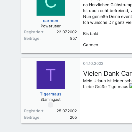
C
na Herzlichen Glühstrum
Ist doch echt befreiend
Nun genieße Deine eventu
carmen
Ich wünsche Dir ganz vie
Poweruser
Registriert
22.07.2002
Bis bald
Beiträge
857
Carmen
04.10.2002
T
Vielen Dank Carmen!!
Mein Urlaub ist leider sch
Liebe Grüße Tigermaus
Tigermaus
Stammgast
Registriert
25.07.2002
Beiträge
205