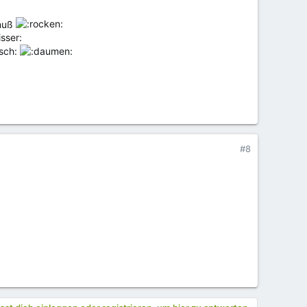
 muß
#8