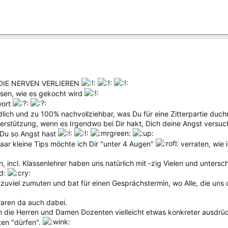
CHT DIE NERVEN VERLIEREN
ssen, wie es gekocht wird
wort
tändlich und zu 100% nachvollziehbar, was Du für eine Zitterpartie du
terstützung, wenn es Irgendwo bei Dir hakt, Dich deine Angst versu
 Du so Angst hast
aar kleine Tips möchte ich Dir "unter 4 Augen"
verraten, wie
n, incl. Klassenlehrer haben uns natürlich mit -zig Vielen und unte
r zuviel zumuten und bat für einen Gesprächstermin, wo Alle, die un
waren da auch dabei.
ch die Herren und Damen Dozenten vielleicht etwas konkreter ausdr
ten "dürfen".