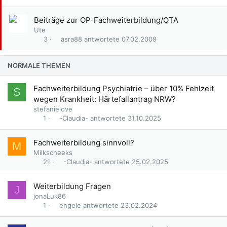
p
i
A
Beiträge zur OP-Fachweiterbildung/OTA
n
n
Ute
n
g
asra88
07.02.2009
3
t
e
p
NORMALE THEMEN
i
n
n
Fachweiterbildung Psychiatrie – über 10% Fehlzeit
S
t
wegen Krankheit: Härtefallantrag NRW?
stefanielove
-Claudia-
31.10.2025
1
Fachweiterbildung sinnvoll?
M
Milkscheeks
-Claudia-
25.02.2025
21
Weiterbildung Fragen
J
jonaLuk86
engele
23.02.2024
1