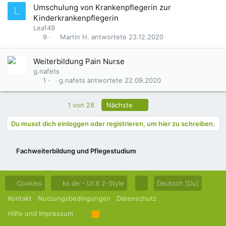
Umschulung von Krankenpflegerin zur
L
Kinderkrankenpflegerin
Lea149
Martin H.
23.12.2020
9
Weiterbildung Pain Nurse
g.nafets
g.nafets
22.09.2020
1
Letzte
1 von 28
Nächste
Du musst dich einloggen oder registrieren, um hier zu schreiben.
Fachweiterbildung und Pflegestudium
Cookies
ks.de - UI.X 2-Style
Deutsch [Du]
Kontakt
Nutzungsbedingungen
Datenschutz
Hilfe und Impressum
R
S