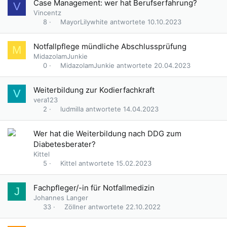
Case Management: wer hat Berufserfahrung?
V
Vincentz
MayorLilywhite
10.10.2023
8
Notfallpflege mündliche Abschlussprüfung
M
MidazolamJunkie
MidazolamJunkie
20.04.2023
0
Weiterbildung zur Kodierfachkraft
V
vera123
ludmilla
14.04.2023
2
Wer hat die Weiterbildung nach DDG zum
Diabetesberater?
Kittel
Kittel
15.02.2023
5
Fachpfleger/-in für Notfallmedizin
J
Johannes Langer
Zöllner
22.10.2022
33