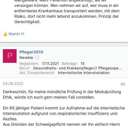
versorgen können. Wen nehmen wir auf, wer muss in ein
entfernteres Krankenhaus transportiert werden, mit dem
Risiko, dort nicht mehr lebend anzukommen. Prinzip der
Gerechtigkeit.
Martin H.
R
e
a
k
Pfleger2610
P
t
Newbie
i
Registriert
17.11.2021
Beiträge
15
o
Beruf
Gesundheits- und Krankenpfleger// Pflegeexperte IMC
n
Akt. Einsatzbereich
Internistische Intensivstation
e
n
24.08.2022
#6
:
Dankeschön, für meine mündliche Prüfung in der Modulprüfung
Ethik, würde ich euch gern meinen Fall vorstellen.
Ein 69 jähriger Patient kommt zur Aufnahme auf die internistische
Intensivstation aufgrund von respiratorischer Insuffizienz und
Aszites.
Aus Gründen der Schweigepflicht nennen wir Ihn einfach Herrn