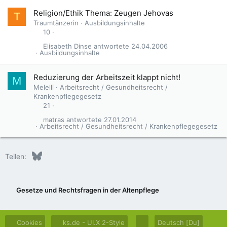
Religion/Ethik Thema: Zeugen Jehovas
T
Traumtänzerin
Ausbildungsinhalte
10
Elisabeth Dinse
24.04.2006
Ausbildungsinhalte
Reduzierung der Arbeitszeit klappt nicht!
M
Melelli
Arbeitsrecht / Gesundheitsrecht /
Krankenpflegegesetz
21
matras
27.01.2014
Arbeitsrecht / Gesundheitsrecht / Krankenpflegegesetz
Bluesky
LinkedIn
Reddit
Pinterest
Tumblr
WhatsApp
E-Mail
Teilen:
Gesetze und Rechtsfragen in der Altenpflege
Cookies
ks.de - UI.X 2-Style
Deutsch [Du]