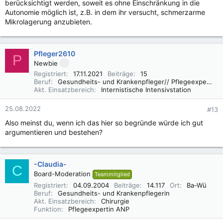
berücksichtigt werden, soweit es ohne Einschränkung in die
Autonomie möglich ist, z.B. in dem ihr versucht, schmerzarme
Mikrolagerung anzubieten.
Pfleger2610
P
Newbie
Registriert
17.11.2021
Beiträge
15
Beruf
Gesundheits- und Krankenpfleger// Pflegeexperte IMC
Akt. Einsatzbereich
Internistische Intensivstation
25.08.2022
#13
Also meinst du, wenn ich das hier so begründe würde ich gut
argumentieren und bestehen?
-Claudia-
C
Board-Moderation
Teammitglied
Registriert
04.09.2004
Beiträge
14.117
Ort
Ba-Wü
Beruf
Gesundheits- und Krankenpflegerin
Akt. Einsatzbereich
Chirurgie
Funktion
Pflegeexpertin ANP