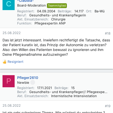
-Claudia-
C
Board-Moderation
Teammitglied
Registriert
04.09.2004
Beiträge
14.117
Ort
Ba-Wü
Beruf
Gesundheits- und Krankenpflegerin
Akt. Einsatzbereich
Chirurgie
Funktion
Pflegeexpertin ANP
25.08.2022
#18
Das ist jetzt interessant. Inwiefern rechtfertigt die Tatsache, dass
der Patient kurativ ist, das Prinzip der Autonomie zu verletzen?
Also: den Willen des Patienten bewusst zu ignorieren und ihm
Deine Pflegemaßnahme aufzuzwingen?
Resigniert
R
e
a
k
Pfleger2610
P
t
Newbie
i
Registriert
17.11.2021
Beiträge
15
o
Beruf
Gesundheits- und Krankenpfleger// Pflegeexperte IMC
n
Akt. Einsatzbereich
Internistische Intensivstation
e
n
25.08.2022
#19
:
Ist ein sehr schwieriges Thema. Wie würdest du entscheiden ?