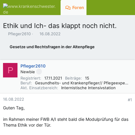
Foren
Aktuelles
Ethik und Ich- das klappt noch nicht.
E
E
Pfleger2610
16.08.2022
r
r
s
s
Gesetze und Rechtsfragen in der Altenpflege
t
t
e
e
l
l
Pfleger2610
l
l
P
e
t
Newbie
r
a
Registriert
17.11.2021
Beiträge
15
m
Beruf
Gesundheits- und Krankenpfleger// Pflegeexperte IMC
Akt. Einsatzbereich
Internistische Intensivstation
16.08.2022
#1
Guten Tag,
im Rahmen meiner FWB A/I steht bald die Modulprüfung für das
Thema Ethik vor der Tür.