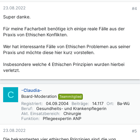
23.08.2022
#4
Super danke.
Für meine Facharbeit benötige ich einige reale Fälle aus der
Praxis von Ethischen Konflikten.
Wer hat interessante Fälle von Ethischen Problemen aus seiner
Praxis und möchte diese hier kurz vorstellen.
Insbesondere welche 4 Ethischen Prinzipien wurden hierbei
verletzt.
-Claudia-
C
Board-Moderation
Teammitglied
Registriert
04.09.2004
Beiträge
14.117
Ort
Ba-Wü
Beruf
Gesundheits- und Krankenpflegerin
Akt. Einsatzbereich
Chirurgie
Funktion
Pflegeexpertin ANP
23.08.2022
#5
Die bekanntesten vier ethischen Prinzipien sind die von