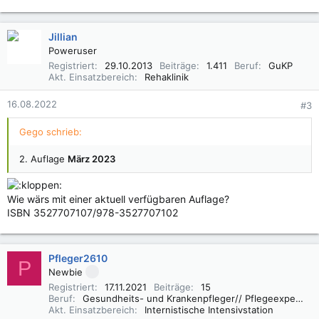
Jillian
Poweruser
Registriert
29.10.2013
Beiträge
1.411
Beruf
GuKP
Akt. Einsatzbereich
Rehaklinik
16.08.2022
#3
Gego schrieb:
2. Auflage
März 2023
Wie wärs mit einer aktuell verfügbaren Auflage?
ISBN 3527707107/978-3527707102
Pfleger2610
P
Newbie
Registriert
17.11.2021
Beiträge
15
Beruf
Gesundheits- und Krankenpfleger// Pflegeexperte IMC
Akt. Einsatzbereich
Internistische Intensivstation