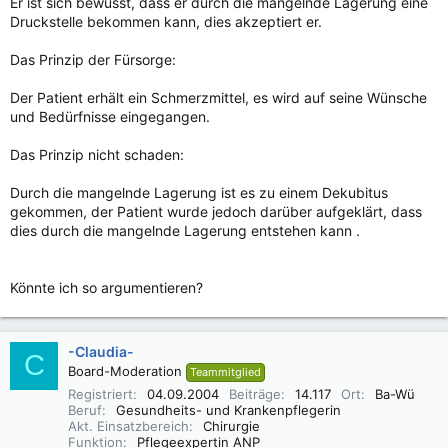
Er ist sich bewusst, dass er durch die mangelnde Lagerung eine
Druckstelle bekommen kann, dies akzeptiert er.
Das Prinzip der Fürsorge:
Der Patient erhält ein Schmerzmittel, es wird auf seine Wünsche
und Bedürfnisse eingegangen.
Das Prinzip nicht schaden:
Durch die mangelnde Lagerung ist es zu einem Dekubitus
gekommen, der Patient wurde jedoch darüber aufgeklärt, dass
dies durch die mangelnde Lagerung entstehen kann .
Könnte ich so argumentieren?
-Claudia-
C
Board-Moderation
Teammitglied
Registriert
04.09.2004
Beiträge
14.117
Ort
Ba-Wü
Beruf
Gesundheits- und Krankenpflegerin
Akt. Einsatzbereich
Chirurgie
Funktion
Pflegeexpertin ANP