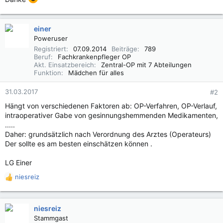
einer
Poweruser
Registriert
07.09.2014
Beiträge
789
Beruf
Fachkrankenpfleger OP
Akt. Einsatzbereich
Zentral-OP mit 7 Abteilungen
Funktion
Mädchen für alles
31.03.2017
#2
Hängt von verschiedenen Faktoren ab: OP-Verfahren, OP-Verlauf,
intraoperativer Gabe von gesinnungshemmenden Medikamenten,
.....
Daher: grundsätzlich nach Verordnung des Arztes (Operateurs)
Der sollte es am besten einschätzen können .
LG Einer
niesreiz
R
e
a
k
niesreiz
t
Stammgast