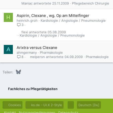
Maniac
25.11.2009
Pflegebereich Chirurgie
G
Aspirin, Clexane , wg. Op am Mittelfinger
H
e
heinrich.groh
Kardiologie / Angiologie / Pneumonologie
s
3
p
flexi
05.08.2009
e
Kardiologie / Angiologie / Pneumonologie
r
r
Arixtra versus Clexane
A
t
ahmgermany
Pharmakologie
melperon
04.09.2009
Pharmakologie
8
Bluesky
LinkedIn
Reddit
Pinterest
Tumblr
WhatsApp
E-Mail
Teilen:
Fachliches zu Pflegetätigkeiten
Cookies
ks.de - UI.X 2-Style
Deutsch [Du]
Kontakt
Nutzungsbedingungen
Datenschutz