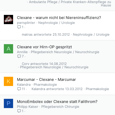
Ambulante Pflege / Private Kranken-Altenpflege zu
Hause
Clexane - warum nicht bei Niereninsuffizienz?
pwrsplinter
Nephrologie / Urologie
1
matras
25.10.2012
Nephrologie / Urologie
Clexane vor Hirn-OP gespritzt
A
Annilie
Pflegebereich Neurologie / Neurochirurgie
7
Corv
14.08.2012
Pflegebereich Neurologie / Neurochirurgie
Marcumar - Clexane - Marcumar
K
Kalandra
Pharmakologie
Kalandra
13.03.2012
Pharmakologie
11
MonoEmbolex oder Clexane statt Falithrom?
P
Philipp Kaiser
Pflegebereich Chirurgie
1