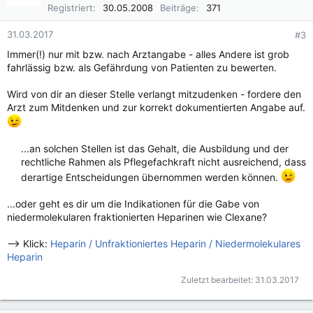
i
Registriert
30.05.2008
Beiträge
371
o
n
31.03.2017
#3
e
n
Immer(!) nur mit bzw. nach Arztangabe - alles Andere ist grob
:
fahrlässig bzw. als Gefährdung von Patienten zu bewerten.
Wird von dir an dieser Stelle verlangt mitzudenken - fordere den
Arzt zum Mitdenken und zur korrekt dokumentierten Angabe auf.
...an solchen Stellen ist das Gehalt, die Ausbildung und der
rechtliche Rahmen als Pflegefachkraft nicht ausreichend, dass
derartige Entscheidungen übernommen werden können.
...oder geht es dir um die Indikationen für die Gabe von
niedermolekularen fraktionierten Heparinen wie Clexane?
--> Klick:
Heparin / Unfraktioniertes Heparin / Niedermolekulares
Heparin
Zuletzt bearbeitet:
31.03.2017