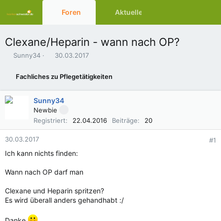
Foren
Aktuelles
Ressourcen
Clexane/Heparin - wann nach OP?
E
E
Sunny34
30.03.2017
r
r
s
s
Fachliches zu Pflegetätigkeiten
t
t
e
e
l
l
Sunny34
l
l
Newbie
e
t
Registriert
22.04.2016
Beiträge
20
r
a
m
30.03.2017
#1
Ich kann nichts finden:
Wann nach OP darf man
Clexane und Heparin spritzen?
Es wird überall anders gehandhabt :/
Danke