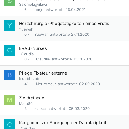
S
Salomelagvilava
renje
16.04.2021
6
Herzchirurgie-Pflegetätigkeiten eines Erstis
Y
Yuewah
Yuewah
27.11.2020
0
ERAS-Nurses
C
-Claudia-
-Claudia-
10.10.2020
0
Pflege Fixateur externe
B
blubbblubb
Neuromaus
02.09.2020
41
Zieldrainage
M
Mara86
matras
05.03.2020
3
U
Kaugummi zur Anregung der Darmtätigkeit
C
m
-Claudia-