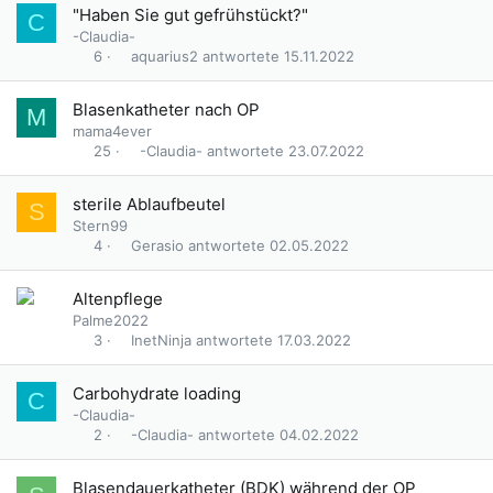
"Haben Sie gut gefrühstückt?"
C
-Claudia-
aquarius2
15.11.2022
6
Blasenkatheter nach OP
M
mama4ever
-Claudia-
23.07.2022
25
sterile Ablaufbeutel
S
Stern99
Gerasio
02.05.2022
4
Altenpflege
Palme2022
InetNinja
17.03.2022
3
Carbohydrate loading
C
-Claudia-
-Claudia-
04.02.2022
2
Blasendauerkatheter (BDK) während der OP