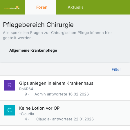
Foren
Aktuelles
Ressourcen
Pflegebereich Chirurgie
Alle speziellen Fragen zur Chirurgischen Pflege können hier
gestellt werden.
Allgemeine Krankenpflege
Filter
G
Gips anlegen in einem Krankenhaus
R
e
RoKR64
s
Admin
16.02.2026
9
p
e
Keine Lotion vor OP
C
r
-Claudia-
r
-Claudia-
22.01.2026
4
t