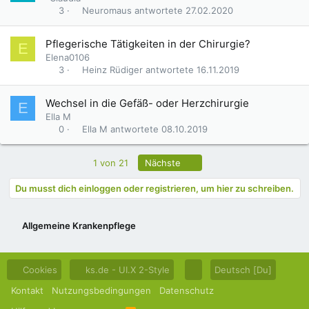
f
Neuromaus
27.02.2020
3
r
a
Pflegerische Tätigkeiten in der Chirurgie?
E
g
Elena0106
e
Heinz Rüdiger
16.11.2019
3
Wechsel in die Gefäß- oder Herzchirurgie
E
Ella M
Ella M
08.10.2019
0
Letzte
1 von 21
Nächste
Du musst dich einloggen oder registrieren, um hier zu schreiben.
Allgemeine Krankenpflege
Cookies
ks.de - UI.X 2-Style
Deutsch [Du]
Kontakt
Nutzungsbedingungen
Datenschutz