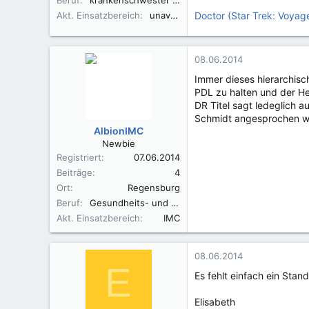
Akt. Einsatzbereich
unavailable...
Doctor (Star Trek: Voyage
08.06.2014
Immer dieses hierarchisc
PDL zu halten und der Herr
DR Titel sagt ledeglich a
Schmidt angesprochen wer
AlbionIMC
Newbie
Registriert
07.06.2014
Beiträge
4
Ort
Regensburg
Beruf
Gesundheits- und Krankenpfleger
Akt. Einsatzbereich
IMC
08.06.2014
E
Es fehlt einfach ein Sta
Elisabeth