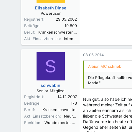
Elisabeth Dinse
Poweruser
Registriert
29.05.2002
Beiträge
19.809
Beruf
Krankenschwester, Fachkrankenschwester A/I, Praxisbegleiter Basale Stimulation
Akt. Einsatzbereich
Intensivüberwachung
08.06.2014
S
AlbionIMC schrieb:
Die Pflegekraft sollte 
Maria."
schwäbin
Senior-Mitglied
Registriert
14.12.2007
Nun gut, also habe ich me
Beiträge
173
während meiner Zeit auf 
Beruf
Krankenschwester
an Zeiten erinnern als i
lieber die Schwester der
Akt. Einsatzbereich
Neurologie
Dafür werde ich heute of
Funktion
Wundexperte, Palliativ care, algesiolog. Fachassistenz.
Gegend eher selten ist, 