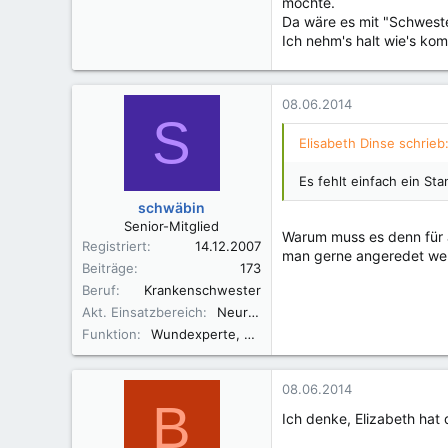
möchte.
Da wäre es mit "Schweste
Ich nehm's halt wie's kom
08.06.2014
S
Elisabeth Dinse schrieb
Es fehlt einfach ein S
schwäbin
Senior-Mitglied
Warum muss es denn für 
Registriert
14.12.2007
man gerne angeredet we
Beiträge
173
Beruf
Krankenschwester
Akt. Einsatzbereich
Neurologie
Funktion
Wundexperte, Palliativ care, algesiolog. Fachassistenz.
08.06.2014
B
Ich denke, Elizabeth hat