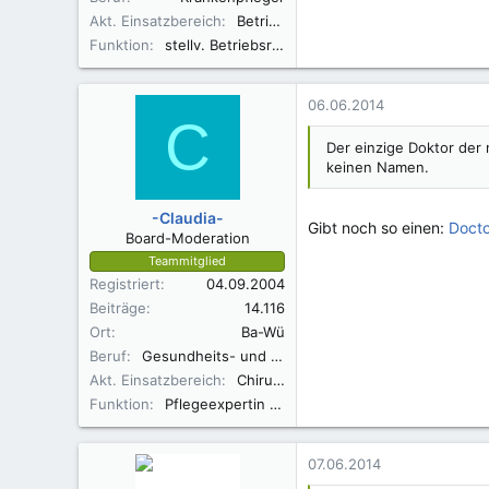
Akt. Einsatzbereich
Betriebsrat
Funktion
stellv. Betriebsratsvorsitzender, Sprecher der ver.di-Vertrauensleute
06.06.2014
C
Der einzige Doktor der
keinen Namen.
-Claudia-
Gibt noch so einen:
Docto
Board-Moderation
Teammitglied
Registriert
04.09.2004
Beiträge
14.116
Ort
Ba-Wü
Beruf
Gesundheits- und Krankenpflegerin
Akt. Einsatzbereich
Chirurgie
Funktion
Pflegeexpertin ANP
07.06.2014