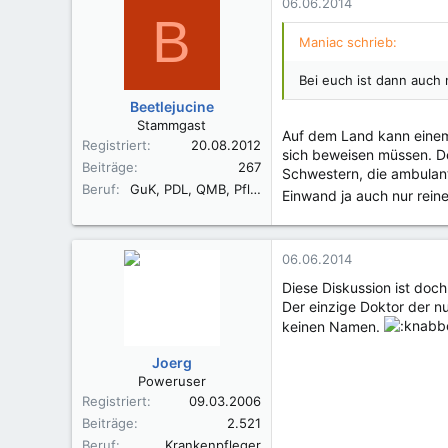
06.06.2014
B
Maniac schrieb:
Bei euch ist dann auch 
Beetlejucine
Stammgast
Auf dem Land kann einem 
Registriert
20.08.2012
sich beweisen müssen. D
Beiträge
267
Schwestern, die ambulant
Beruf
GuK, PDL, QMB, Pflegeberaterin, Studentin Pflegemanagement
Einwand ja auch nur reine
06.06.2014
Diese Diskussion ist doc
Der einzige Doktor der n
keinen Namen.
Joerg
Poweruser
Registriert
09.03.2006
Beiträge
2.521
Beruf
Krankenpfleger