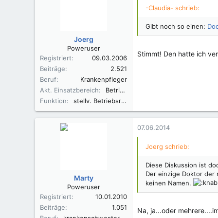
-Claudia- schrieb:
Gibt noch so einen:
Doc
Joerg
Poweruser
Stimmt! Den hatte ich ve
Registriert
09.03.2006
Beiträge
2.521
Beruf
Krankenpfleger
Akt. Einsatzbereich
Betriebsrat
Funktion
stellv. Betriebsratsvorsitzender, Sprecher der ver.di-Vertrauensleute
07.06.2014
Joerg schrieb:
Diese Diskussion ist d
Der einzige Doktor der
Marty
keinen Namen.
Poweruser
Registriert
10.01.2010
Beiträge
1.051
Na, ja...oder mehrere....i
Beruf
krankenschwester und diplompsychologin