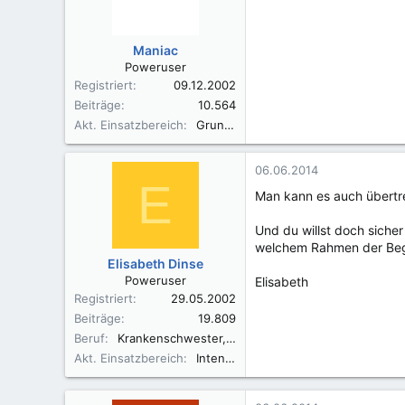
Maniac
Poweruser
Registriert
09.12.2002
Beiträge
10.564
Akt. Einsatzbereich
Grund- und Regel Akutkrankenhaus
06.06.2014
E
Man kann es auch übertre
Und du willst doch sicher
welchem Rahmen der Begri
Elisabeth Dinse
Poweruser
Elisabeth
Registriert
29.05.2002
Beiträge
19.809
Beruf
Krankenschwester, Fachkrankenschwester A/I, Praxisbegleiter Basale Stimulation
Akt. Einsatzbereich
Intensivüberwachung