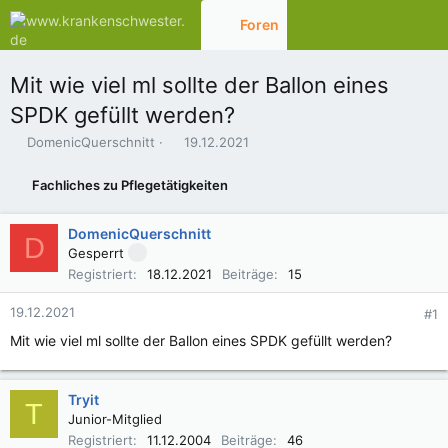
Foren
Aktuelles
Mit wie viel ml sollte der Ballon eines
SPDK gefüllt werden?
E
E
DomenicQuerschnitt
19.12.2021
r
r
s
s
Fachliches zu Pflegetätigkeiten
t
t
e
e
l
l
DomenicQuerschnitt
D
l
l
Gesperrt
e
t
Registriert
18.12.2021
Beiträge
15
r
a
m
19.12.2021
#1
Mit wie viel ml sollte der Ballon eines SPDK gefüllt werden?
Tryit
T
Junior-Mitglied
Registriert
11.12.2004
Beiträge
46