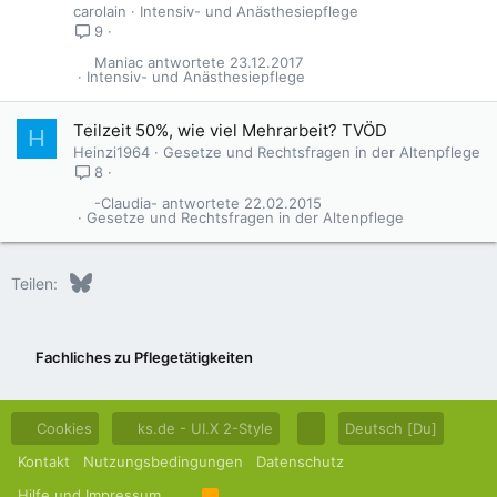
carolain
Intensiv- und Anästhesiepflege
9
Maniac
23.12.2017
Intensiv- und Anästhesiepflege
Teilzeit 50%, wie viel Mehrarbeit? TVÖD
H
Heinzi1964
Gesetze und Rechtsfragen in der Altenpflege
8
-Claudia-
22.02.2015
Gesetze und Rechtsfragen in der Altenpflege
Bluesky
LinkedIn
Reddit
Pinterest
Tumblr
WhatsApp
E-Mail
Teilen:
Fachliches zu Pflegetätigkeiten
Cookies
ks.de - UI.X 2-Style
Deutsch [Du]
Kontakt
Nutzungsbedingungen
Datenschutz
Hilfe und Impressum
R