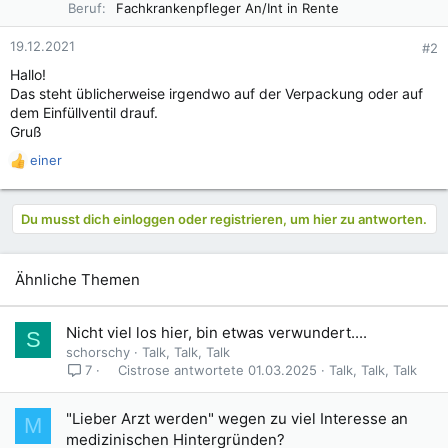
Beruf
Fachkrankenpfleger An/Int in Rente
19.12.2021
#2
Hallo!
Das steht üblicherweise irgendwo auf der Verpackung oder auf
dem Einfüllventil drauf.
Gruß
einer
R
e
a
Du musst dich einloggen oder registrieren, um hier zu antworten.
k
t
i
o
Ähnliche Themen
n
e
n
Nicht viel los hier, bin etwas verwundert....
S
:
schorschy
Talk, Talk, Talk
Cistrose
01.03.2025
Talk, Talk, Talk
7
"Lieber Arzt werden" wegen zu viel Interesse an
M
medizinischen Hintergründen?