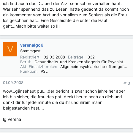
ich find auch das DU und der Arzt sehr schön verhalten habt.
War sehr spannend das zu Lesen, hätte gedacht da kommt noch
ein kommentar vom Arzt und vor allem zum Schluss als die Frau
los geschrien hat... Eine Geschichte die unter die Haut
geht...Mach bitte weiter so !!!
verenalgo6
V
Stammgast
Registriert
02.03.2008
Beiträge
332
Beruf
Gesundheits-und Krankenpflegerin für Psychiatrie
Akt. Einsatzbereich
Allgemeinpsychiatrische offen geführte Station
Funktion
PSL
01.09.2008
#13
wow...gänsehaut pur....der bericht is zwar schon jahre her aber
ich bin sicher, die frau des pat. denkt heute noch an dich und
dankt dir für jede minute die du ihr und ihrem mann
beigestanden hast....
lg verena