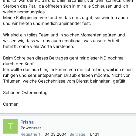
Endlich war der FD da und beim Erzählen, von dem schrecklichen
Sterben des Pat., da öffneten sich in mir alle Schleusen und ich
weinte hemmungslos.
Meine Kolleginnen verstanden das nur zu gut, sie weinten auch
und wir hielten uns innerlich aneinander fest.
Wir sind ein tolles Team und in solchen Momenten spüren und
wissen wir, dass wir uns auch emotional, was unsere Arbeit
betrifft, ohne viele Worte verstehen.
Beim Schreiben dieses Beitrages geht mir dieser ND nochmal
durch den Kopf.
Ich wollte das nun hier, im Forum von mir schreiben, weil ich einen
ruhigen und sehr entspannten Urlaub erleben möchte. Nicht von
Träumen, welche Geschehnisse vom Dienst beinhalten, gefüllt.
Schönen Ostermontag
Carmen
Trisha
T
Poweruser
Registriert
04.03.2004
Beiträge
1.431