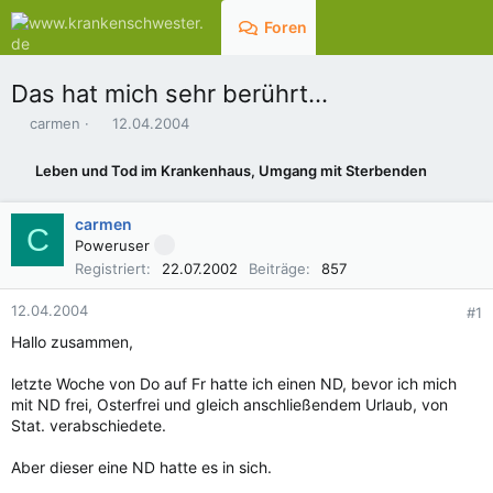
Foren
Aktuelles
Das hat mich sehr berührt...
E
E
carmen
12.04.2004
r
r
s
s
Leben und Tod im Krankenhaus, Umgang mit Sterbenden
t
t
e
e
l
l
carmen
C
l
l
Poweruser
e
t
Registriert
22.07.2002
Beiträge
857
r
a
m
12.04.2004
#1
Hallo zusammen,
letzte Woche von Do auf Fr hatte ich einen ND, bevor ich mich
mit ND frei, Osterfrei und gleich anschließendem Urlaub, von
Stat. verabschiedete.
Aber dieser eine ND hatte es in sich.