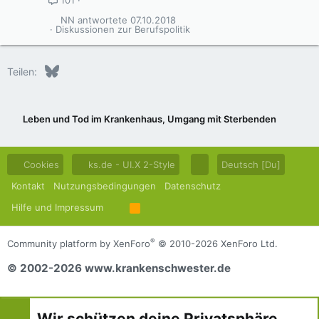
101
NN
07.10.2018
Diskussionen zur Berufspolitik
Bluesky
LinkedIn
Reddit
Pinterest
Tumblr
WhatsApp
E-Mail
Teilen:
Leben und Tod im Krankenhaus, Umgang mit Sterbenden
Cookies
ks.de - UI.X 2-Style
Deutsch [Du]
Kontakt
Nutzungsbedingungen
Datenschutz
Hilfe und Impressum
R
S
S
®
Community platform by XenForo
© 2010-2026 XenForo Ltd.
© 2002-2026 www.krankenschwester.de
Wir schützen deine Privatsphäre