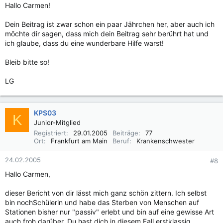
Hallo Carmen!
Dein Beitrag ist zwar schon ein paar Jährchen her, aber auch ich
möchte dir sagen, dass mich dein Beitrag sehr berührt hat und
ich glaube, dass du eine wunderbare Hilfe warst!
Bleib bitte so!
LG
KPS03
K
Junior-Mitglied
Registriert
29.01.2005
Beiträge
77
Ort
Frankfurt am Main
Beruf
Krankenschwester
24.02.2005
#8
Hallo Carmen,
dieser Bericht von dir lässt mich ganz schön zittern. Ich selbst
bin nochSchülerin und habe das Sterben von Menschen auf
Stationen bisher nur "passiv" erlebt und bin auf eine gewisse Art
auch froh darüber. Du hast dich in diesem Fall erstklassig