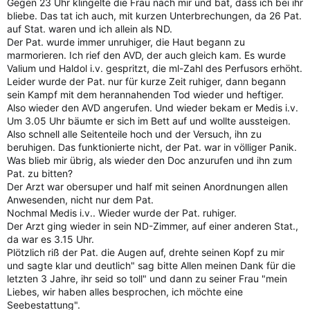
Gegen 23 Uhr klingelte die Frau nach mir und bat, dass ich bei ihr
bliebe. Das tat ich auch, mit kurzen Unterbrechungen, da 26 Pat.
auf Stat. waren und ich allein als ND.
Der Pat. wurde immer unruhiger, die Haut begann zu
marmorieren. Ich rief den AVD, der auch gleich kam. Es wurde
Valium und Haldol i.v. gespritzt, die ml-Zahl des Perfusors erhöht.
Leider wurde der Pat. nur für kurze Zeit ruhiger, dann begann
sein Kampf mit dem herannahenden Tod wieder und heftiger.
Also wieder den AVD angerufen. Und wieder bekam er Medis i.v.
Um 3.05 Uhr bäumte er sich im Bett auf und wollte aussteigen.
Also schnell alle Seitenteile hoch und der Versuch, ihn zu
beruhigen. Das funktionierte nicht, der Pat. war in völliger Panik.
Was blieb mir übrig, als wieder den Doc anzurufen und ihn zum
Pat. zu bitten?
Der Arzt war obersuper und half mit seinen Anordnungen allen
Anwesenden, nicht nur dem Pat.
Nochmal Medis i.v.. Wieder wurde der Pat. ruhiger.
Der Arzt ging wieder in sein ND-Zimmer, auf einer anderen Stat.,
da war es 3.15 Uhr.
Plötzlich riß der Pat. die Augen auf, drehte seinen Kopf zu mir
und sagte klar und deutlich" sag bitte Allen meinen Dank für die
letzten 3 Jahre, ihr seid so toll" und dann zu seiner Frau "mein
Liebes, wir haben alles besprochen, ich möchte eine
Seebestattung".