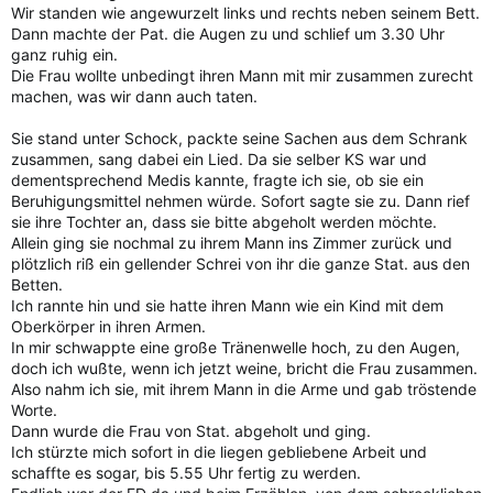
Wir standen wie angewurzelt links und rechts neben seinem Bett.
Dann machte der Pat. die Augen zu und schlief um 3.30 Uhr
ganz ruhig ein.
Die Frau wollte unbedingt ihren Mann mit mir zusammen zurecht
machen, was wir dann auch taten.
Sie stand unter Schock, packte seine Sachen aus dem Schrank
zusammen, sang dabei ein Lied. Da sie selber KS war und
dementsprechend Medis kannte, fragte ich sie, ob sie ein
Beruhigungsmittel nehmen würde. Sofort sagte sie zu. Dann rief
sie ihre Tochter an, dass sie bitte abgeholt werden möchte.
Allein ging sie nochmal zu ihrem Mann ins Zimmer zurück und
plötzlich riß ein gellender Schrei von ihr die ganze Stat. aus den
Betten.
Ich rannte hin und sie hatte ihren Mann wie ein Kind mit dem
Oberkörper in ihren Armen.
In mir schwappte eine große Tränenwelle hoch, zu den Augen,
doch ich wußte, wenn ich jetzt weine, bricht die Frau zusammen.
Also nahm ich sie, mit ihrem Mann in die Arme und gab tröstende
Worte.
Dann wurde die Frau von Stat. abgeholt und ging.
Ich stürzte mich sofort in die liegen gebliebene Arbeit und
schaffte es sogar, bis 5.55 Uhr fertig zu werden.