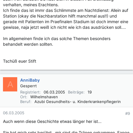
verhalten, meines Erachtens.
Ich finde das ist immr das Schlimmste am Nachtdienst: Allein auf
Station (okay die Nachbarstation hilft manchmal aus!!) und
gerade mit Patienten im Praefinalen Stadium ist doch immer eine
gewisse, naja jetzt weiß ich nicht wie ich das ausdrücken soll....
Im allgemeinen finde ich das solche Themen besonders
behandelt werden sollten.
Tschüß euer Stift
AnniBaby
A
Gesperrt
Registriert
06.03.2005
Beiträge
19
Ort
Wilhelmshaven
Beruf
Azubi Gesundheits- u. Kinderkrankenpflegerin
06.03.2005
#9
Auch wenn diese Geschichte etwas länger her ist...
Sie hat mich sehr berührt , mir sind die Tränen gekommen. Fange