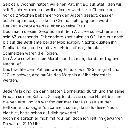
Seit ca 6 Wochen hatten wir einen Pat. mit BC auf Stat., den wir
seit 3 Jahren kannten, weil er immer wieder zur Chemo kam.
Vor ca 2 Wochen bekam er von den Ärzten gesagt, dass er
austherapiert sei, also keine Chemo mehr gegeben werde.
Der Pat. akzeptierte das, ebenso seine Frau.
Doch nach diesem Gespräch mit dem Arzt, verschlechterte sich
sein AZ zusehends. Er benötigte kontinuierlich O2, kam nur noch
bis auf die Bettkante bei der Mobilisation. Nachts quälten ihn
Panikattacken und somit vermehrte Luftnot, thorakale
Schmerzen waren die Folgen.
Die Ärzte setzten einen Morphinperfusor an, der dann Tag und
Nacht lief.
Das brachte dem Pat. ein wenig Hilfe. Er war 195 cm groß und
110 kg schwer, also mußte das Morphin auf ihn eingestellt
werden.
Jedenfalls ging ich dann letzten Donnerstag durch und traf seine
Frau an seinem Bett an. Sie sagte, dass sie diese Nacht bei ihm
bleiben täte und ich war foh darüber. Der Pat. saß auf der
Bettkante und sagte "oh carmen, schön, dass du diese Nacht
hier bist, hatte schon auf dich gewartet".
Noch nie sprach er mich mit "du" an, doch ich ließ ihn gewähren.
Da war es 21.10 Uhr.