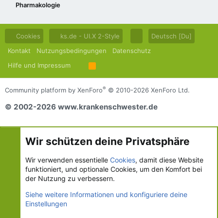
Pharmakologie
Cookies
ks.de - UI.X 2-Style
Deutsch [Du]
Kontakt
Nutzungsbedingungen
Datenschutz
Hilfe und Impressum
R
S
S
®
Community platform by XenForo
© 2010-2026 XenForo Ltd.
© 2002-2026 www.krankenschwester.de
Wir schützen deine Privatsphäre
Wir verwenden essentielle
Cookies
, damit diese Website
funktioniert, und optionale Cookies, um den Komfort bei
der Nutzung zu verbessern.
Siehe weitere Informationen und konfiguriere deine
Einstellungen