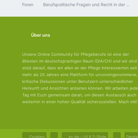
Foren
Berufspolitische Fragen und Recht in der Pflege
Über uns
Unsere Online Community für Pflegeberufe ist eine der
ältesten im deutschsprachigen Raum (D/A/CH) und wir sind
stolz darauf, dass wir allen an der Pflege Interessierten seit
mehr als 20 Jahren eine Plattform für unvoreingenommene,
kritische Diskussionen unter Benutzern unterschiedlicher
Herkunft und Ansichten anbieten können. Wir arbeiten jed
Tag mit Euch gemeinsam daran, um diesen Austausch auch
weiterhin in einer hohen Qualität sicherzustellen. Mach mit!
Cookies
ks.de - UI.X 2-Style
Deuts