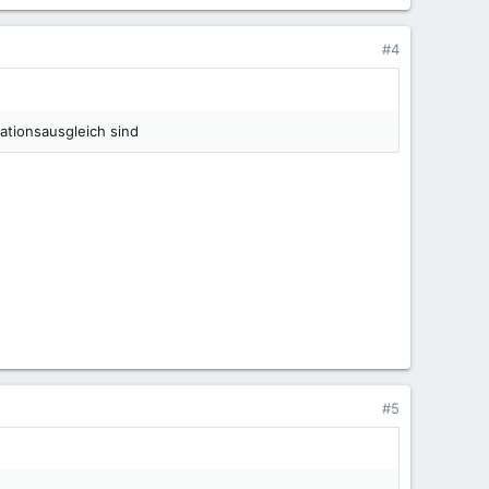
#4
ationsausgleich sind
#5