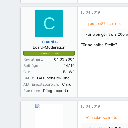
15.04.2019
C
hyperion87 schrieb:
Für weniger als 3,200 w
-Claudia-
Für ne halbe Stelle?
Board-Moderation
Teammitglied
Registriert
04.09.2004
Beiträge
14.116
Ort
Ba-Wü
Beruf
Gesundheits- und Krankenpflegerin
Akt. Einsatzbereich
Chirurgie
Funktion
Pflegeexpertin ANP
15.04.2019
-Claudia- schrieb: