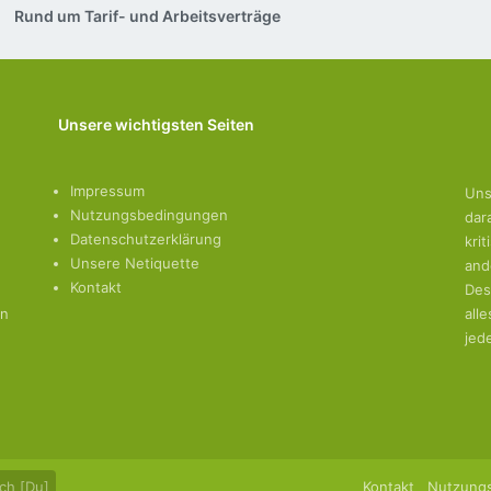
Rund um Tarif- und Arbeitsverträge
Unsere wichtigsten Seiten
Impressum
Uns
Nutzungsbedingungen
dar
Datenschutzerklärung
kri
Unsere Netiquette
and
Kontakt
Des
en
all
jed
ch [Du]
Kontakt
Nutzung