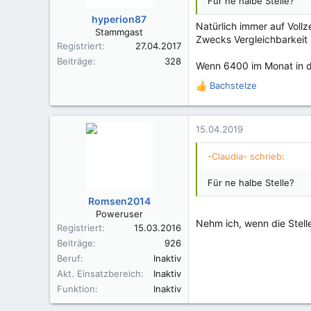
Für ne halbe Stelle?
hyperion87
Natürlich immer auf Vollz
Stammgast
Zwecks Vergleichbarkeit
Registriert
27.04.2017
Beiträge
328
Wenn 6400 im Monat in d
Bachstelze
R
e
a
k
15.04.2019
t
i
-Claudia- schrieb:
o
n
Für ne halbe Stelle?
e
Romsen2014
n
Poweruser
:
Nehm ich, wenn die Stelle
Registriert
15.03.2016
Beiträge
926
Beruf
Inaktiv
Akt. Einsatzbereich
Inaktiv
Funktion
Inaktiv