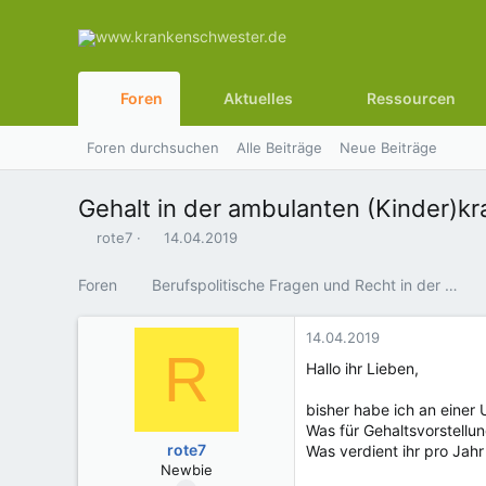
Foren
Aktuelles
Ressourcen
Foren durchsuchen
Alle Beiträge
Neue Beiträge
Gehalt in der ambulanten (Kinder)k
E
E
rote7
14.04.2019
r
r
s
s
Foren
Berufspolitische Fragen und Recht in der Pflege
t
t
e
e
l
l
14.04.2019
R
l
l
Hallo ihr Lieben,
e
t
r
a
bisher habe ich an einer
m
Was für Gehaltsvorstell
rote7
Was verdient ihr pro Jahr
Newbie