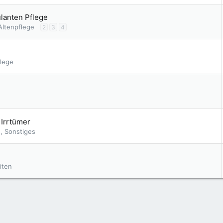
lanten Pflege
 Altenpflege
2
3
4
flege
 Irrtümer
, Sonstiges
iten