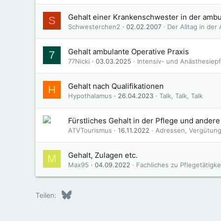
Gehalt einer Krankenschwester in der ambu
S
Schwesterchen2
02.02.2007
Der Alltag in der
Gehalt ambulante Operative Praxis
7
77Nicki
03.03.2025
Intensiv- und Anästhesiep
Gehalt nach Qualifikationen
H
Hypothalamus
26.04.2023
Talk, Talk, Talk
Fürstliches Gehalt in der Pflege und andere
ATVTourismus
16.11.2022
Adressen, Vergütung
Gehalt, Zulagen etc.
M
Max95
04.09.2022
Fachliches zu Pflegetätigke
Bluesky
LinkedIn
Reddit
Pinterest
Tumblr
WhatsApp
E-Mail
Teilen: