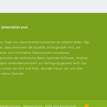
Unterstützt uns!
er Team von www.krankenschwester.de arbeitet jeden Tag
an, dass einerseits die Qualität sichergestellt wird, um
tische und informative Diskussionen zuzulassen,
ererseits die technische Basis (optimale Software, intuitive
igns) anwenderorientiert zur Verfügung gestellt wird. Das
es kostet viel Zeit und Geld, deshalb freuen wir uns über
e kleine Spende!
sbedingungen
Datenschutz
Hilfe und Impressum
R