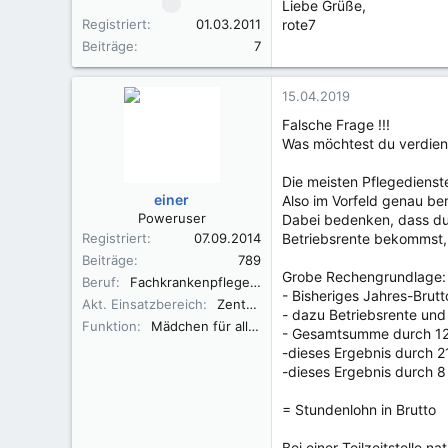
Liebe Grüße,
Registriert
01.03.2011
rote7
Beiträge
7
15.04.2019
Falsche Frage !!!
Was möchtest du verdien
Die meisten Pflegedienst
einer
Also im Vorfeld genau be
Poweruser
Dabei bedenken, dass du 
Registriert
07.09.2014
Betriebsrente bekommst, 
Beiträge
789
Grobe Rechengrundlage:
Beruf
Fachkrankenpfleger OP
- Bisheriges Jahres-Brut
Akt. Einsatzbereich
Zentral-OP mit 7 Abteilungen
- dazu Betriebsrente un
Funktion
Mädchen für alles
- Gesamtsumme durch 12 
-dieses Ergebnis durch 2
-dieses Ergebnis durch 8
= Stundenlohn in Brutto
Bei einer Teilzeitstelle n