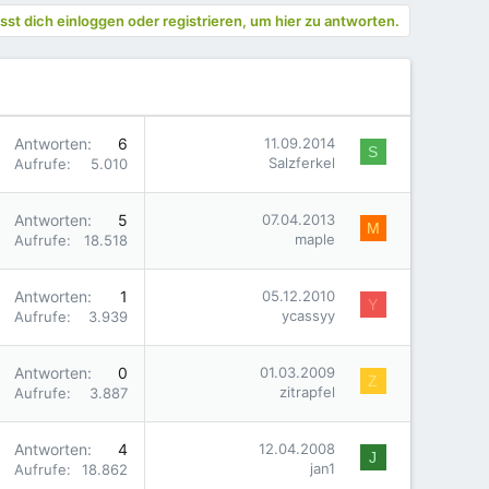
st dich einloggen oder registrieren, um hier zu antworten.
Antworten
6
11.09.2014
S
Salzferkel
Aufrufe
5.010
Antworten
5
07.04.2013
M
maple
Aufrufe
18.518
Antworten
1
05.12.2010
Y
ycassyy
Aufrufe
3.939
Antworten
0
01.03.2009
Z
zitrapfel
Aufrufe
3.887
Antworten
4
12.04.2008
J
jan1
Aufrufe
18.862