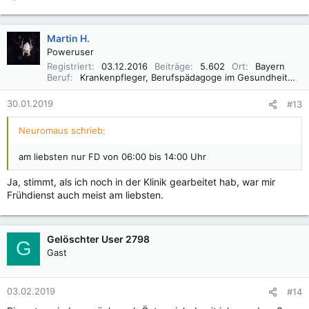
e
a
k
Martin H.
t
Poweruser
i
Registriert
03.12.2016
Beiträge
5.602
Ort
Bayern
o
Beruf
Krankenpfleger, Berufspädagoge im Gesundheitswesen B. A.
n
e
30.01.2019
#13
n
:
Neuromaus schrieb:
am liebsten nur FD von 06:00 bis 14:00 Uhr
Ja, stimmt, als ich noch in der Klinik gearbeitet hab, war mir
Frühdienst auch meist am liebsten.
Gelöschter User 2798
G
Gast
03.02.2019
#14