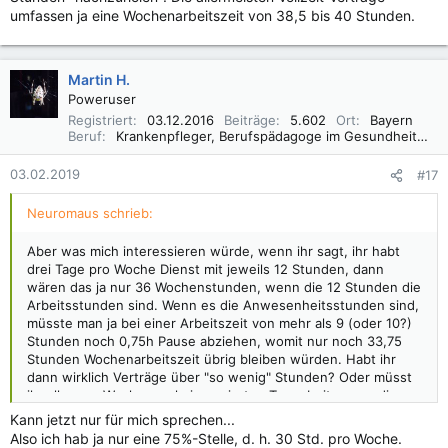
umfassen ja eine Wochenarbeitszeit von 38,5 bis 40 Stunden.
Martin H.
Poweruser
Registriert
03.12.2016
Beiträge
5.602
Ort
Bayern
Beruf
Krankenpfleger, Berufspädagoge im Gesundheitswesen B. A.
03.02.2019
#17
Neuromaus schrieb:
Aber was mich interessieren würde, wenn ihr sagt, ihr habt
drei Tage pro Woche Dienst mit jeweils 12 Stunden, dann
wären das ja nur 36 Wochenstunden, wenn die 12 Stunden die
Arbeitsstunden sind. Wenn es die Anwesenheitsstunden sind,
müsste man ja bei einer Arbeitszeit von mehr als 9 (oder 10?)
Stunden noch 0,75h Pause abziehen, womit nur noch 33,75
Stunden Wochenarbeitszeit übrig bleiben würden. Habt ihr
dann wirklich Verträge über "so wenig" Stunden? Oder müsst
ihr alle paar Wochen mal einen vierten Tag arbeiten, um die
fehlenden Stunden "nachzuholen". Die allermeisten Vollzeit-
Kann jetzt nur für mich sprechen...
Verträge umfassen ja eine Wochenarbeitszeit von 38,5 bis 40
Also ich hab ja nur eine 75%-Stelle, d. h. 30 Std. pro Woche.