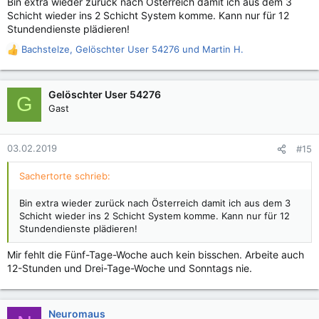
Bin extra wieder zurück nach Österreich damit ich aus dem 3
Schicht wieder ins 2 Schicht System komme. Kann nur für 12
Stundendienste plädieren!
Bachstelze
,
Gelöschter User 54276
und
Martin H.
R
e
a
k
Gelöschter User 54276
G
t
Gast
i
o
n
03.02.2019
#15
e
n
Sachertorte schrieb:
:
Bin extra wieder zurück nach Österreich damit ich aus dem 3
Schicht wieder ins 2 Schicht System komme. Kann nur für 12
Stundendienste plädieren!
Mir fehlt die Fünf-Tage-Woche auch kein bisschen. Arbeite auch
12-Stunden und Drei-Tage-Woche und Sonntags nie.
Neuromaus