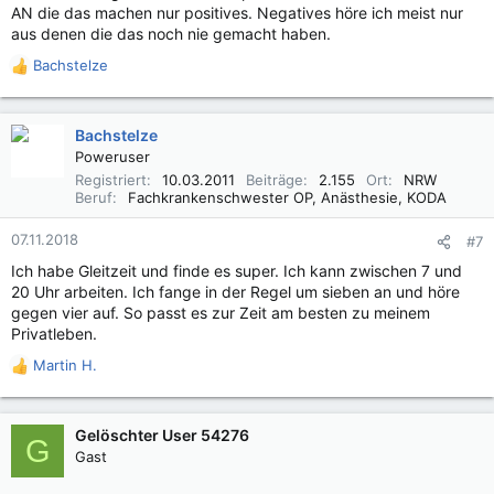
AN die das machen nur positives. Negatives höre ich meist nur
aus denen die das noch nie gemacht haben.
Bachstelze
R
e
a
k
Bachstelze
t
Poweruser
i
Registriert
10.03.2011
Beiträge
2.155
Ort
NRW
o
Beruf
Fachkrankenschwester OP, Anästhesie, KODA
n
e
07.11.2018
#7
n
Ich habe Gleitzeit und finde es super. Ich kann zwischen 7 und
:
20 Uhr arbeiten. Ich fange in der Regel um sieben an und höre
gegen vier auf. So passt es zur Zeit am besten zu meinem
Privatleben.
Martin H.
R
e
a
k
Gelöschter User 54276
G
t
Gast
i
o