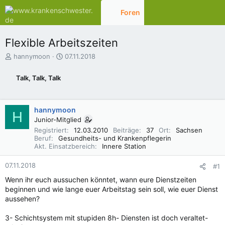
Foren
Aktuelles
Flexible Arbeitszeiten
E
E
hannymoon
07.11.2018
r
r
s
s
Talk, Talk, Talk
t
t
e
e
l
l
hannymoon
l
l
H
e
t
Junior-Mitglied
r
a
Registriert
12.03.2010
Beiträge
37
Ort
Sachsen
m
Beruf
Gesundheits- und Krankenpflegerin
Akt. Einsatzbereich
Innere Station
07.11.2018
#1
Wenn ihr euch aussuchen könntet, wann eure Dienstzeiten
beginnen und wie lange euer Arbeitstag sein soll, wie euer Dienst
aussehen?
3- Schichtsystem mit stupiden 8h- Diensten ist doch veraltet-