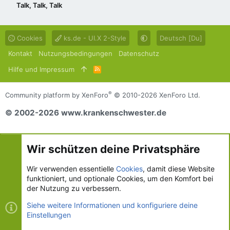
Talk, Talk, Talk
Cookies
ks.de - UI.X 2-Style
Deutsch [Du]
Kontakt
Nutzungsbedingungen
Datenschutz
Hilfe und Impressum
R
S
S
®
Community platform by XenForo
© 2010-2026 XenForo Ltd.
© 2002-2026 www.krankenschwester.de
Wir schützen deine Privatsphäre
Wir verwenden essentielle
Cookies
, damit diese Website
funktioniert, und optionale Cookies, um den Komfort bei
der Nutzung zu verbessern.
Siehe weitere Informationen und konfiguriere deine
Einstellungen