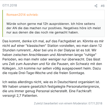
n
07.11.2018
#8
e
n
Romsen2014 schrieb:
:
Würde schon gerne mal 12h ausprobieren. Ich höre seitens
der AN die das machen nur positives. Negatives höre ich meist
nur aus denen die das noch nie gemacht haben.
Das kommt, denke ich mal, auf das Fachgebiet an. Könnte es mir
nicht auf einer "klassischen" Station vorstellen, wo man dann 12
Stunden rumrennt...Aber bei uns in der Dialyse ist es toll. Wir
haben zwischen Anschliessen und Abnehmen lange "ruhige"
Perioden, wo man mehr oder weniger nur überwacht. Das lässt
uns Zeit zum Ausruhen und für die Pausen, ein Schwatz mit den
Kollegen...Ich komme nur selten völlig ausgepowert heim. Dazu
die royale Drei-Tage-Woche und die freien Sonntage.
Ich weiss allerdings nicht, wie es in Deutschland organisiert ist.
Wir haben unsere gesetzlich festgelegte Personaluntergrenze,
die uns immer genug Personal sicherstellt. Eine Fachkraft
versorgt 2,7 Patienten.
Zuletzt bearbeitet von einem Moderator:
07.11.2018