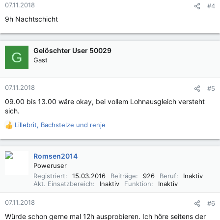
e
07.11.2018
#4
n
9h Nachtschicht
:
Gelöschter User 50029
G
Gast
07.11.2018
#5
09.00 bis 13.00 wäre okay, bei vollem Lohnausgleich versteht
sich.
Lillebrit
,
Bachstelze
und
renje
R
e
a
k
Romsen2014
t
Poweruser
i
Registriert
15.03.2016
Beiträge
926
Beruf
Inaktiv
o
Akt. Einsatzbereich
Inaktiv
Funktion
Inaktiv
n
e
07.11.2018
#6
n
Würde schon gerne mal 12h ausprobieren. Ich höre seitens der
: