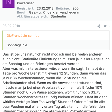
N
Poweruser
Registriert
23.12.2018
Beiträge
900
Beruf
Ges.- u. Kinderkrankenpflegerin
Akt. Einsatzbereich
Studentin
03.02.2019
#16
DieFranzösin schrieb:
Sonntags nie.
Das ist bei uns natürlich nicht möglich und bei vielen anderen
auch nicht. Stationäre Einrichtungen müssen ja in aller Regel auch
am Sonntag und an Feiertagen besetzt werden.
Aber was mich interessieren würde, wenn ihr sagt, ihr habt drei
Tage pro Woche Dienst mit jeweils 12 Stunden, dann wären das
ja nur 36 Wochenstunden, wenn die 12 Stunden die
Arbeitsstunden sind. Wenn es die Anwesenheitsstunden sind,
müsste man ja bei einer Arbeitszeit von mehr als 9 (oder 10?)
Stunden noch 0,75h Pause abziehen, womit nur noch 33,75
Stunden Wochenarbeitszeit übrig bleiben würden. Habt ihr dann
wirklich Verträge über "so wenig" Stunden? Oder müsst ihr alle
paar Wochen mal einen vierten Tag arbeiten, um die fehlenden
Stunden "nachzuholen". Die allermeisten Vollzeit-Verträge