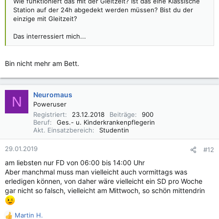
Wie funktioniert das mit der Gleitzeit? Ist das eine Klassische
Station auf der 24h abgedekt werden müssen? Bist du der
einzige mit Gleitzeit?
Das interressiert mich...
Bin nicht mehr am Bett.
Neuromaus
N
Poweruser
Registriert
23.12.2018
Beiträge
900
Beruf
Ges.- u. Kinderkrankenpflegerin
Akt. Einsatzbereich
Studentin
29.01.2019
#12
am liebsten nur FD von 06:00 bis 14:00 Uhr
Aber manchmal muss man vielleicht auch vormittags was
erledigen können, von daher wäre vielleicht ein SD pro Woche
gar nicht so falsch, vielleicht am Mittwoch, so schön mittendrin
Martin H.
R