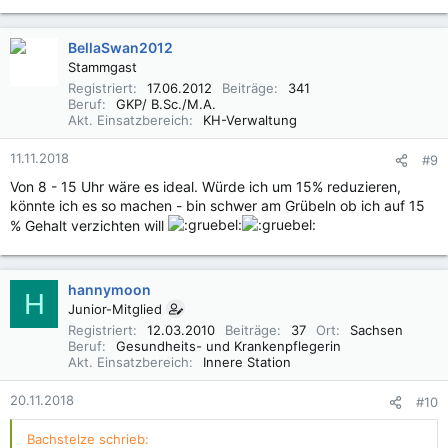
BellaSwan2012
Stammgast
Registriert
17.06.2012
Beiträge
341
Beruf
GKP/ B.Sc./M.A.
Akt. Einsatzbereich
KH-Verwaltung
11.11.2018
#9
Von 8 - 15 Uhr wäre es ideal. Würde ich um 15% reduzieren,
könnte ich es so machen - bin schwer am Grübeln ob ich auf 15
% Gehalt verzichten will
hannymoon
H
Junior-Mitglied
Registriert
12.03.2010
Beiträge
37
Ort
Sachsen
Beruf
Gesundheits- und Krankenpflegerin
Akt. Einsatzbereich
Innere Station
20.11.2018
#10
Bachstelze schrieb: