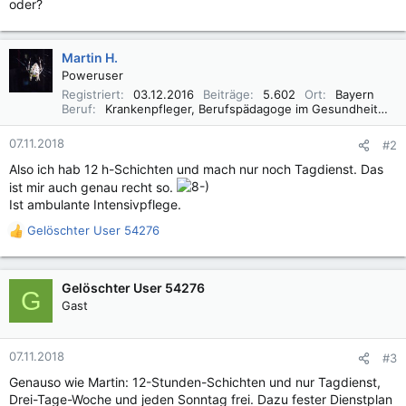
oder?
Martin H.
Poweruser
Registriert
03.12.2016
Beiträge
5.602
Ort
Bayern
Beruf
Krankenpfleger, Berufspädagoge im Gesundheitswesen B. A.
07.11.2018
#2
Also ich hab 12 h-Schichten und mach nur noch Tagdienst. Das
ist mir auch genau recht so.
Ist ambulante Intensivpflege.
Gelöschter User 54276
R
e
a
k
Gelöschter User 54276
G
t
Gast
i
o
n
07.11.2018
#3
e
Genauso wie Martin: 12-Stunden-Schichten und nur Tagdienst,
n
Drei-Tage-Woche und jeden Sonntag frei. Dazu fester Dienstplan
: