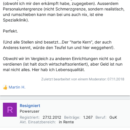
(obwohl ich mir den erkämpft habe, zugegeben). Ausserdem
Personaluntergrenze (nicht Schmerzgrenze, sondern realistisch,
und rumschieben kann man bei uns auch nix, ist eine
Spezialklinik).
Perfekt.
(Und alle Stellen sind besetzt...Der "harte Kern", der auch
Anderes kennt, würde den Teufel tun und hier weggehen!).
Obwohl wir im Vergleich zu anderen Einrichtungen nicht so gut
verdienen (ist halt doch wirtschaftsorientiert), aber Geld ist nun
mal nicht alles. Hier hab ich Lebensqualität.
Zuletzt bearbeitet von einem Moderator:
07.11.2018
Martin H.
R
e
a
k
Resigniert
R
t
Poweruser
i
Registriert
27.12.2012
Beiträge
1.267
Beruf
GuK
o
Akt. Einsatzbereich
in Rente
n