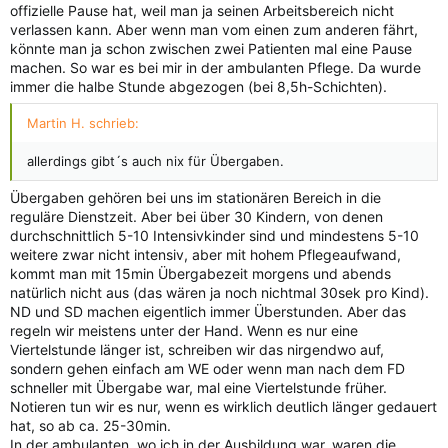
offizielle Pause hat, weil man ja seinen Arbeitsbereich nicht
verlassen kann. Aber wenn man vom einen zum anderen fährt,
könnte man ja schon zwischen zwei Patienten mal eine Pause
machen. So war es bei mir in der ambulanten Pflege. Da wurde
immer die halbe Stunde abgezogen (bei 8,5h-Schichten).
Martin H. schrieb:
allerdings gibt´s auch nix für Übergaben.
Übergaben gehören bei uns im stationären Bereich in die
reguläre Dienstzeit. Aber bei über 30 Kindern, von denen
durchschnittlich 5-10 Intensivkinder sind und mindestens 5-10
weitere zwar nicht intensiv, aber mit hohem Pflegeaufwand,
kommt man mit 15min Übergabezeit morgens und abends
natürlich nicht aus (das wären ja noch nichtmal 30sek pro Kind).
ND und SD machen eigentlich immer Überstunden. Aber das
regeln wir meistens unter der Hand. Wenn es nur eine
Viertelstunde länger ist, schreiben wir das nirgendwo auf,
sondern gehen einfach am WE oder wenn man nach dem FD
schneller mit Übergabe war, mal eine Viertelstunde früher.
Notieren tun wir es nur, wenn es wirklich deutlich länger gedauert
hat, so ab ca. 25-30min.
In der ambulanten, wo ich in der Ausbildung war, waren die