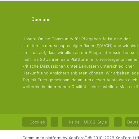
Über uns
Unsere Online Community für Pflegeberufe ist eine der
ältesten im deutschsprachigen Raum (D/A/CH) und wir sind
stolz darauf, dass wir allen an der Pflege Interessierten seit
mehr als 20 Jahren eine Plattform für unvoreingenommene,
kritische Diskussionen unter Benutzern unterschiedlicher
Herkunft und Ansichten anbieten können. Wir arbeiten jed
Tag mit Euch gemeinsam daran, um diesen Austausch auch
weiterhin in einer hohen Qualität sicherzustellen. Mach mit!
Cookies
ks.de - UI.X 2-Style
Deuts
®
Community platform by XenForo
© 2010-2026 XenForo Ltd