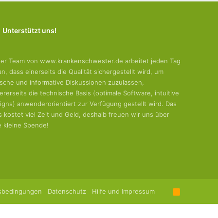
Unterstützt uns!
er Team von www.krankenschwester.de arbeitet jeden Tag
an, dass einerseits die Qualität sichergestellt wird, um
tische und informative Diskussionen zuzulassen,
ererseits die technische Basis (optimale Software, intuitive
igns) anwenderorientiert zur Verfügung gestellt wird. Das
es kostet viel Zeit und Geld, deshalb freuen wir uns über
e kleine Spende!
sbedingungen
Datenschutz
Hilfe und Impressum
R
S
S