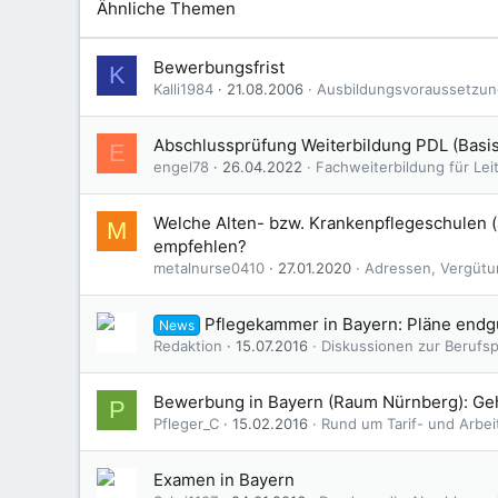
Ähnliche Themen
Bewerbungsfrist
K
Kalli1984
21.08.2006
Ausbildungsvoraussetzu
Abschlussprüfung Weiterbildung PDL (Basi
E
engel78
26.04.2022
Fachweiterbildung für Lei
Welche Alten- bzw. Krankenpflegeschulen (
M
empfehlen?
metalnurse0410
27.01.2020
Adressen, Vergütu
Pflegekammer in Bayern: Pläne endg
News
Redaktion
15.07.2016
Diskussionen zur Berufspo
Bewerbung in Bayern (Raum Nürnberg): Geha
P
Pfleger_C
15.02.2016
Rund um Tarif- und Arbei
Examen in Bayern