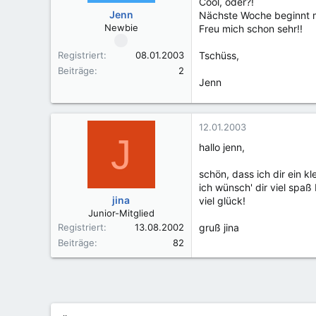
Cool, oder?!
Jenn
Nächste Woche beginnt me
Newbie
Freu mich schon sehr!!
Registriert
08.01.2003
Tschüss,
Beiträge
2
Jenn
12.01.2003
J
hallo jenn,
schön, dass ich dir ein kl
ich wünsch' dir viel spa
jina
viel glück!
Junior-Mitglied
Registriert
13.08.2002
gruß jina
Beiträge
82