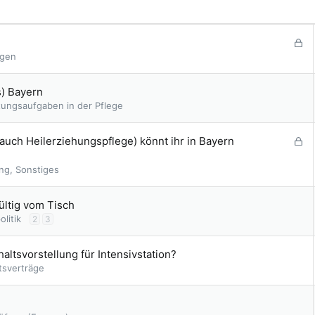
G
e
ngen
s
p
s) Bayern
e
tungsaufgaben in der Pflege
r
r
t
G
auch Heilerziehungspflege) könnt ihr in Bayern
e
s
ng, Sonstiges
p
e
ültig vom Tisch
r
litik
2
3
r
t
ltsvorstellung für Intensivstation?
tsverträge