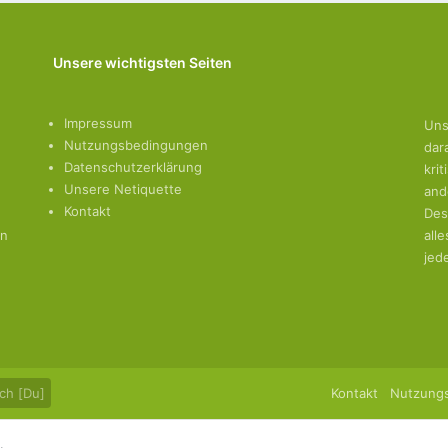
Unsere wichtigsten Seiten
Impressum
Uns
Nutzungsbedingungen
dar
Datenschutzerklärung
kri
Unsere Netiquette
and
Kontakt
Des
en
all
jed
ch [Du]
Kontakt
Nutzung
.