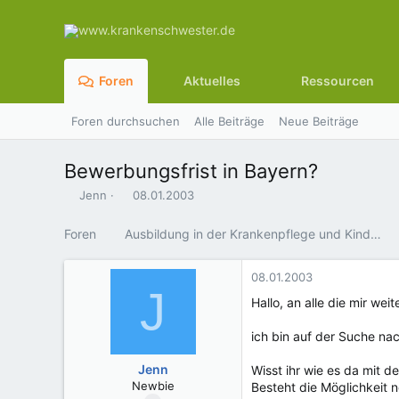
Foren
Aktuelles
Ressourcen
Foren durchsuchen
Alle Beiträge
Neue Beiträge
Bewerbungsfrist in Bayern?
E
E
Jenn
08.01.2003
r
r
s
s
Foren
Ausbildung in der Krankenpflege und Kinderkrankenpflege
t
t
e
e
l
l
08.01.2003
J
l
l
Hallo, an alle die mir wei
e
t
r
a
ich bin auf der Suche na
m
Jenn
Wisst ihr wie es da mit d
Newbie
Besteht die Möglichkeit 