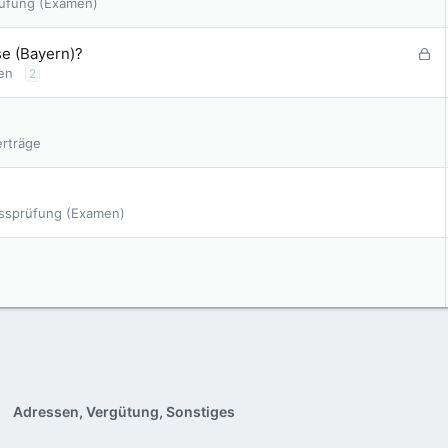
üfung (Examen)
G
se (Bayern)?
e
en
2
s
p
e
erträge
r
r
t
ssprüfung (Examen)
Adressen, Vergütung, Sonstiges