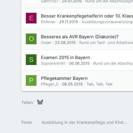
Sahri1107
24.01.2016
Rund um die Abschlusspr
Besser Krankenpfegehelferin oder 10. Klas
E
Enilorac
29.11.2015
Ausbildungsvoraussetzung
Besseres als AVR Bayern (Diakonie)?
O
Ovian
23.08.2015
Rund um Tarif- und Arbeitsv
Examen 2015 in Bayern
S
Suprarenin91
06.06.2015
Rund um die Abschlu
Pflegekammer Bayern
P
Pfleger_C
08.05.2015
Talk, Talk, Talk
Bluesky
LinkedIn
Reddit
Pinterest
Tumblr
WhatsApp
E-Mail
Teilen:
Foren
Ausbildung in der Krankenpflege und Kinderkrankenpflege