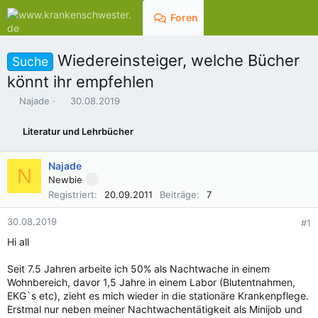
Foren
Aktuelles
Wiedereinsteiger, welche Bücher
Suche
könnt ihr empfehlen
E
E
Najade
30.08.2019
r
r
s
s
Literatur und Lehrbücher
t
t
e
e
l
l
Najade
N
l
l
Newbie
e
t
Registriert
20.09.2011
Beiträge
7
r
a
m
30.08.2019
#1
Hi all
Seit 7.5 Jahren arbeite ich 50% als Nachtwache in einem
Wohnbereich, davor 1,5 Jahre in einem Labor (Blutentnahmen,
EKG`s etc), zieht es mich wieder in die stationäre Krankenpflege.
Erstmal nur neben meiner Nachtwachentätigkeit als Minijob und