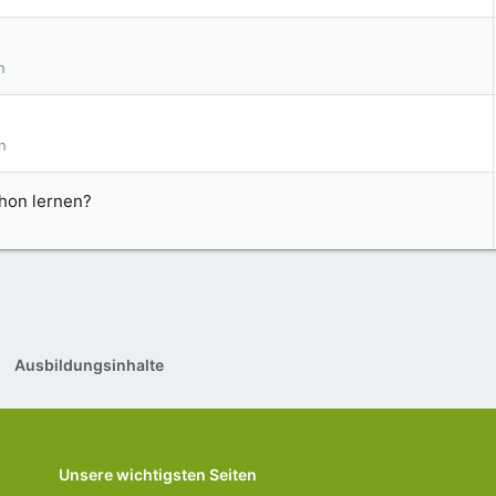
r
t
n
n
hon lernen?
Ausbildungsinhalte
Unsere wichtigsten Seiten