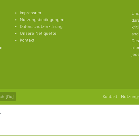
Impressum
Uns
Nutzungsbedingungen
dar
Datenschutzerklärung
kri
Unsere Netiquette
and
Kontakt
Des
en
all
jed
ch [Du]
Kontakt
Nutzung
.