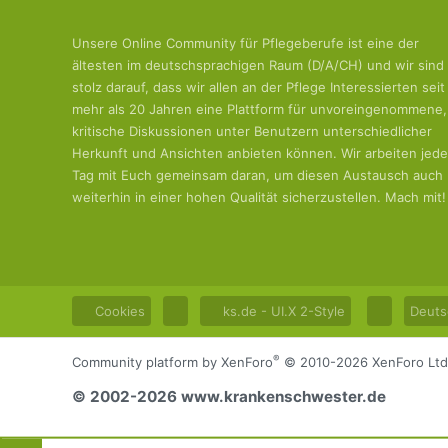
Unsere Online Community für Pflegeberufe ist eine der
ältesten im deutschsprachigen Raum (D/A/CH) und wir sind
stolz darauf, dass wir allen an der Pflege Interessierten seit
mehr als 20 Jahren eine Plattform für unvoreingenommene,
kritische Diskussionen unter Benutzern unterschiedlicher
Herkunft und Ansichten anbieten können. Wir arbeiten jed
Tag mit Euch gemeinsam daran, um diesen Austausch auch
weiterhin in einer hohen Qualität sicherzustellen. Mach mit!
Cookies
ks.de - UI.X 2-Style
Deuts
®
Community platform by XenForo
© 2010-2026 XenForo Ltd
© 2002-2026 www.krankenschwester.de