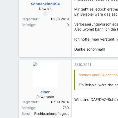
Sonnenkind094
Newbie
Mir geht es jedoch erstm
Ein Beispiel wäre das sa
Registriert
02.07.2019
Verbesserungsvorschläge
Beiträge
9
Also „womit kann ich die
Ich hoffe, man versteht,
Danke schonmal!!
31.10.2021
Sonnenkind094 schrieb
Ein Beispiel wäre das
einer
Poweruser
Was sind DAF/DAZ-Schüle
Registriert
07.09.2014
Beiträge
789
Beruf
Fachkrankenpfleger OP