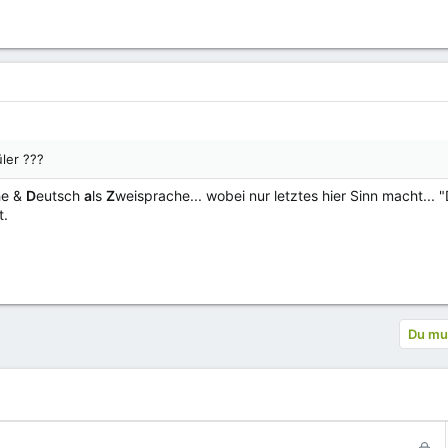
ler ???
he &
D
eutsch
a
ls
Z
weisprache... wobei nur letztes hier Sinn macht... 
t.
Du mus
G