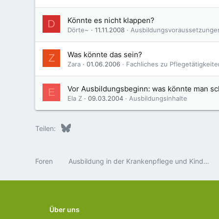
Könnte es nicht klappen?
D
Dörte~
11.11.2008
Ausbildungsvoraussetzunge
Was könnte das sein?
Z
Zara
01.06.2006
Fachliches zu Pflegetätigkeite
Vor Ausbildungsbeginn: was könnte man sc
E
Ela Z
09.03.2004
Ausbildungsinhalte
Bluesky
LinkedIn
Reddit
Pinterest
Tumblr
WhatsApp
E-Mail
Teilen:
Foren
Ausbildung in der Krankenpflege und Kinderkrankenpflege
Über uns