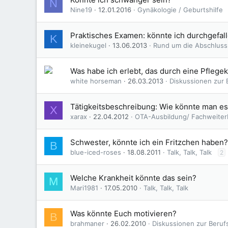
N
:
Nine19
12.01.2016
Gynäkologie / Geburtshilfe
Praktisches Examen: könnte ich durchgefall
K
kleinekugel
13.06.2013
Rund um die Abschluss
Was habe ich erlebt, das durch eine Pfle
white horseman
26.03.2013
Diskussionen zur B
Tätigkeitsbeschreibung: Wie könnte man e
X
xarax
22.04.2012
OTA-Ausbildung/ Fachweiter
Schwester, könnte ich ein Fritzchen haben?
B
blue-iced-roses
18.08.2011
Talk, Talk, Talk
2
Welche Krankheit könnte das sein?
M
Mari1981
17.05.2010
Talk, Talk, Talk
Was könnte Euch motivieren?
B
brahmaner
26.02.2010
Diskussionen zur Berufs