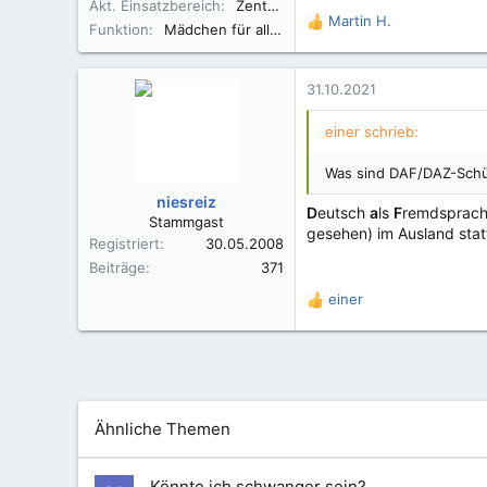
Akt. Einsatzbereich
Zentral-OP mit 7 Abteilungen
Martin H.
R
Funktion
Mädchen für alles
e
a
k
31.10.2021
t
i
einer schrieb:
o
n
Was sind DAF/DAZ-Schü
e
niesreiz
n
D
eutsch
a
ls
F
remdsprac
Stammgast
:
gesehen) im Ausland stat
Registriert
30.05.2008
Beiträge
371
einer
R
e
a
k
t
i
o
Ähnliche Themen
n
e
n
Könnte ich schwanger sein?