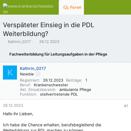
Foren
Aktuelles
Verspäteter Einsieg in die PDL
Weiterbildung?
E
E
Kathrin_0217
26.12.2023
r
r
s
s
Fachweiterbildung für Leitungsaufgaben in der Pflege
t
t
e
e
l
l
Kathrin_0217
K
l
l
Newbie
e
t
Registriert
26.12.2023
Beiträge
1
r
a
Beruf
Krankenschwester
m
Akt. Einsatzbereich
ambulante Pflege
Funktion
stellvertretende PDL
26.12.2023
#1
Hallo ihr Lieben,
Ich habe die Chance erhalten, berufsbegleitend die
Weiterbildung zur PDL machen zu können.