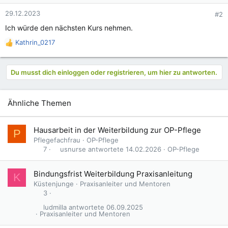
29.12.2023
#2
Ich würde den nächsten Kurs nehmen.
Kathrin_0217
R
e
a
Du musst dich einloggen oder registrieren, um hier zu antworten.
k
t
i
o
Ähnliche Themen
n
e
n
Hausarbeit in der Weiterbildung zur OP-Pflege
P
:
Pflegefachfrau
OP-Pflege
usnurse
14.02.2026
OP-Pflege
7
Bindungsfrist Weiterbildung Praxisanleitung
K
Küstenjunge
Praxisanleiter und Mentoren
3
ludmilla
06.09.2025
Praxisanleiter und Mentoren