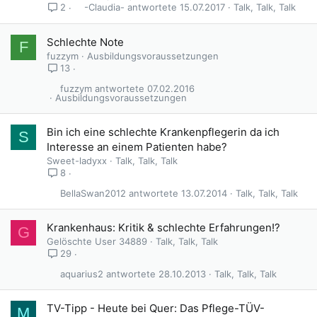
s
-Claudia-
15.07.2017
Talk, Talk, Talk
2
p
e
Schlechte Note
F
r
fuzzym
Ausbildungsvoraussetzungen
r
13
t
fuzzym
07.02.2016
Ausbildungsvoraussetzungen
Bin ich eine schlechte Krankenpflegerin da ich
S
Interesse an einem Patienten habe?
Sweet-ladyxx
Talk, Talk, Talk
8
BellaSwan2012
13.07.2014
Talk, Talk, Talk
Krankenhaus: Kritik & schlechte Erfahrungen!?
G
Gelöschte User 34889
Talk, Talk, Talk
29
aquarius2
28.10.2013
Talk, Talk, Talk
TV-Tipp - Heute bei Quer: Das Pflege-TÜV-
M