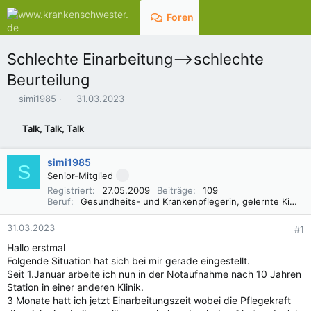
Foren
Aktuelles
Schlechte Einarbeitung—->schlechte
Beurteilung
E
E
simi1985
31.03.2023
r
r
s
s
Talk, Talk, Talk
t
t
e
e
l
l
simi1985
S
l
l
Senior-Mitglied
e
t
Registriert
27.05.2009
Beiträge
109
r
a
Beruf
Gesundheits- und Krankenpflegerin, gelernte Kinderpflegerin, Tagesmutter
m
31.03.2023
#1
Hallo erstmal
Folgende Situation hat sich bei mir gerade eingestellt.
Seit 1.Januar arbeite ich nun in der Notaufnahme nach 10 Jahren
Station in einer anderen Klinik.
3 Monate hatt ich jetzt Einarbeitungszeit wobei die Pflegekraft