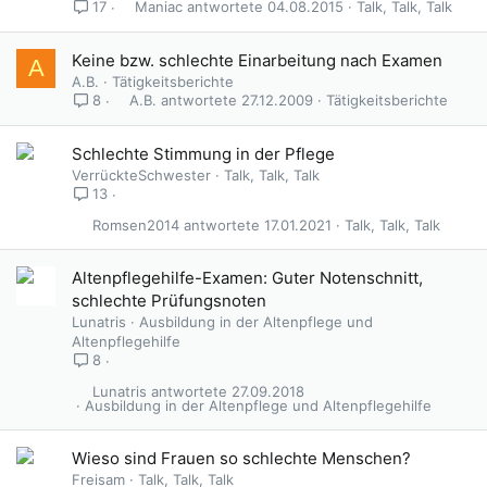
Maniac
04.08.2015
Talk, Talk, Talk
17
Keine bzw. schlechte Einarbeitung nach Examen
A
A.B.
Tätigkeitsberichte
A.B.
27.12.2009
Tätigkeitsberichte
8
Schlechte Stimmung in der Pflege
VerrückteSchwester
Talk, Talk, Talk
13
Romsen2014
17.01.2021
Talk, Talk, Talk
Altenpflegehilfe-Examen: Guter Notenschnitt,
schlechte Prüfungsnoten
Lunatris
Ausbildung in der Altenpflege und
Altenpflegehilfe
8
Lunatris
27.09.2018
Ausbildung in der Altenpflege und Altenpflegehilfe
G
Wieso sind Frauen so schlechte Menschen?
e
Freisam
Talk, Talk, Talk