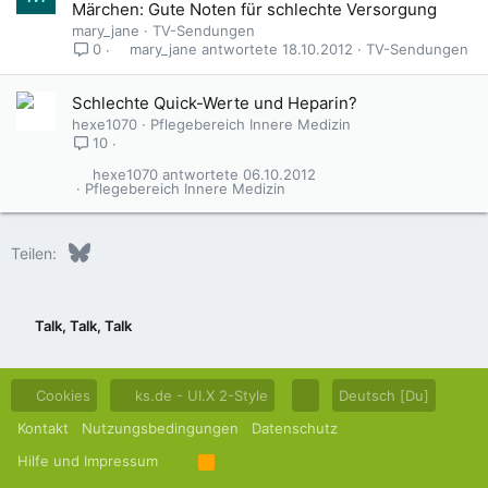
Märchen: Gute Noten für schlechte Versorgung
mary_jane
TV-Sendungen
mary_jane
18.10.2012
TV-Sendungen
0
Schlechte Quick-Werte und Heparin?
hexe1070
Pflegebereich Innere Medizin
10
hexe1070
06.10.2012
Pflegebereich Innere Medizin
Bluesky
LinkedIn
Reddit
Pinterest
Tumblr
WhatsApp
E-Mail
Teilen:
Talk, Talk, Talk
Cookies
ks.de - UI.X 2-Style
Deutsch [Du]
Kontakt
Nutzungsbedingungen
Datenschutz
Hilfe und Impressum
R
S