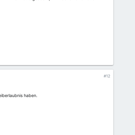
#12
eiberlaubnis haben.