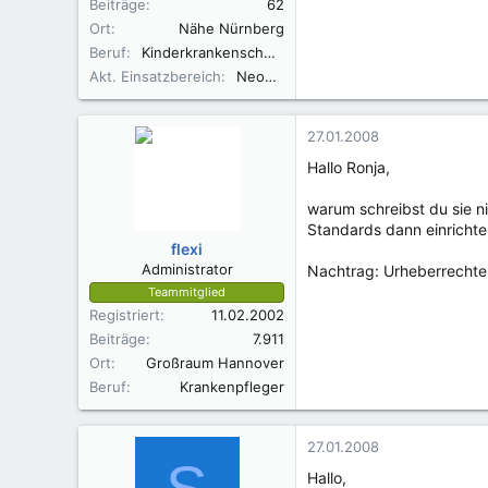
Beiträge
62
Ort
Nähe Nürnberg
Beruf
Kinderkrankenschwester, Still- und Laktationsberaterin IBCLC
Akt. Einsatzbereich
Neonatologie
27.01.2008
Hallo Ronja,
warum schreibst du sie ni
Standards dann einricht
flexi
Administrator
Nachtrag: Urheberrechte m
Teammitglied
Registriert
11.02.2002
Beiträge
7.911
Ort
Großraum Hannover
Beruf
Krankenpfleger
27.01.2008
Hallo,