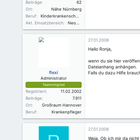
Beiträge
62
Ort
Nähe Nürnberg
Beruf
Kinderkrankenschwester, Still- und Laktationsberaterin IBCLC
Akt. Einsatzbereich
Neonatologie
27.01.2008
Hallo Ronja,
wenn du sie hier veröffen
Dateianhang anhängen.
flexi
Falls du dazu Hilfe brau
Administrator
Teammitglied
Registriert
11.02.2002
Beiträge
7.911
Ort
Großraum Hannover
Beruf
Krankenpfleger
27.01.2008
Weia. Ob ich mir da nich