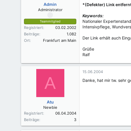
Admin
*(Defekter) Link entfern
Administrator
Keywords:
Nationaler Expertenstan
Teammitglied
Intensivpflege, Wundvers
Registriert
03.02.2002
Beiträge
1.082
Der Link erhält auch Eing
Ort
Frankfurt am Main
Grüße
Ralf
15.06.2004
A
Danke, hat mir tw. sehr 
Atu
Newbie
Registriert
06.04.2004
Beiträge
3