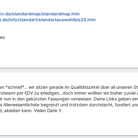
nsiv.de/standardmap/standardmap.htm
e.de/info/standart/standartauswahlbis25.htm
ges
n *schnief*... wir sitzen gerade im Qualitätszirkel über all unsere
ndwann per EDV zu erledigen...doch immer wollten wir bisher zuviel u
wir nun in den gekürzten Fassungen verweisen. Deine Links geben e
 Allerwesentlichste begrenzt und trotzdem durchdacht, fundiert und 
nd, ableiten kann. Vielen Dank !!