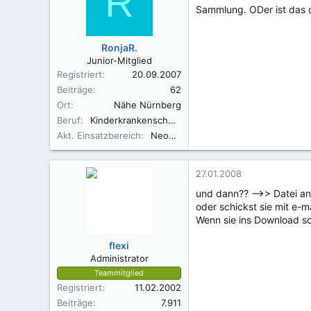
R
Sammlung. ODer ist das 
RonjaR.
Junior-Mitglied
Registriert
20.09.2007
Beiträge
62
Ort
Nähe Nürnberg
Beruf
Kinderkrankenschwester, Still- und Laktationsberaterin IBCLC
Akt. Einsatzbereich
Neonatologie
27.01.2008
und dann?? -->> Datei anh
oder schickst sie mit e-ma
Wenn sie ins Download so
flexi
Administrator
Teammitglied
Registriert
11.02.2002
Beiträge
7.911