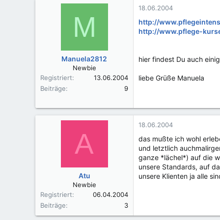
18.06.2004
M
http://www.pflegeinte
http://www.pflege-kurs
Manuela2812
hier findest Du auch eini
Newbie
Registriert
13.06.2004
liebe Grüße Manuela
Beiträge
9
18.06.2004
A
das mußte ich wohl erlebe
und letztlich auchmalirge
ganze *lächel*) auf die 
unsere Standards, auf das
Atu
unsere Klienten ja alle si
Newbie
Registriert
06.04.2004
Beiträge
3