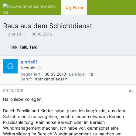
Foren
Aktuelles
Raus aus dem Schichtdienst
E
E
gloria81
06.10.2016
r
r
s
s
Talk, Talk, Talk
t
t
e
e
l
l
gloria81
G
l
l
Newbie
e
t
Registriert
08.03.2010
Beiträge
18
r
a
Beruf
Krankenpflegerin
m
06.10.2016
#1
Hallo liebe Kollegen,
Da ich Familie und Kinder habe, plane ich langfristig, aus dem
Schichtdienst rauszugehen, möchte jedoch etwas im Bereich
Praxisanleitung, Pain nurse Bereich oder im Bereich
Wundmanagement machen. Ich habe vor, demnächst eine
Weiterbildung im Bereich Wundmanagement zu machen um