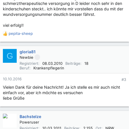
schmerztherapeutische versorgung in D leider noch sehr in den
kinderschuhen steckt.. ich könnte mir vorstellen dass du mit der
wundversorgungsnummer deutlich besser fährst.
viel erfolg!!
pepita-sheep
R
e
a
k
gloria81
G
t
Newbie
i
Registriert
08.03.2010
Beiträge
18
o
Beruf
Krankenpflegerin
n
e
10.10.2016
#3
n
Vielen Dank für deine Nachricht! Ja ich stelle es mir auch nicht
:
einfach vor, aber ich möchte es versuchen
liebe Grüße
Bachstelze
Poweruser
Registriert
10.03.2011
Beiträge
2.155
Ort
NRW