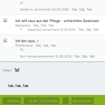
37
Martin H.
03.05.2020
Talk, Talk, Talk
Ich will raus aus der Pflege - schlechtes Gewissen
Maryparry
Talk, Talk, Talk
aquarius2
01.10.2019
Talk, Talk, Talk
7
Ich bin raus...!
Pfefferminz
Talk, Talk, Talk
13
Nux Vomica
15.08.2019
Talk, Talk, Talk
Bluesky
LinkedIn
Reddit
Pinterest
Tumblr
WhatsApp
E-Mail
Teilen:
Talk, Talk, Talk
Cookies
ks.de - UI.X 2-Style
Deutsch [Du]