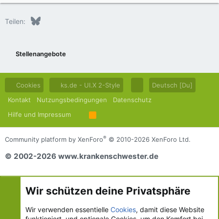
Bluesky
LinkedIn
Reddit
Pinterest
Tumblr
WhatsApp
E-Mail
Teilen:
Stellenangebote
Cookies
ks.de - UI.X 2-Style
Deutsch [Du]
Kontakt
Nutzungsbedingungen
Datenschutz
Hilfe und Impressum
R
S
S
®
Community platform by XenForo
© 2010-2026 XenForo Ltd.
© 2002-2026 www.krankenschwester.de
Wir schützen deine Privatsphäre
Wir verwenden essentielle
Cookies
, damit diese Website
funktioniert, und optionale Cookies, um den Komfort bei