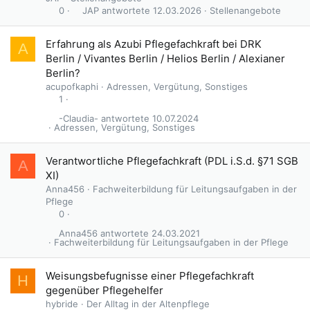
JAP
12.03.2026
Stellenangebote
0
G
Erfahrung als Azubi Pflegefachkraft bei DRK
A
e
Berlin / Vivantes Berlin / Helios Berlin / Alexianer
s
Berlin?
p
acupofkaphi
Adressen, Vergütung, Sonstiges
e
1
r
-Claudia-
10.07.2024
r
Adressen, Vergütung, Sonstiges
t
Verantwortliche Pflegefachkraft (PDL i.S.d. §71 SGB
A
XI)
Anna456
Fachweiterbildung für Leitungsaufgaben in der
Pflege
0
Anna456
24.03.2021
Fachweiterbildung für Leitungsaufgaben in der Pflege
Weisungsbefugnisse einer Pflegefachkraft
H
gegenüber Pflegehelfer
hybride
Der Alltag in der Altenpflege