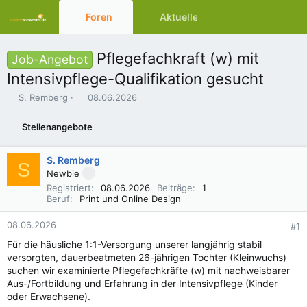
Foren
Aktuelles
Ressourcen
Pflegefachkraft (w) mit
Job-Angebot
Intensivpflege-Qualifikation gesucht
E
E
S. Remberg
08.06.2026
r
r
s
s
Stellenangebote
t
t
e
e
l
l
S. Remberg
S
l
l
Newbie
e
t
Registriert
08.06.2026
Beiträge
1
r
a
Beruf
Print und Online Design
m
08.06.2026
#1
Für die häusliche 1:1-Versorgung unserer langjährig stabil
versorgten, dauerbeatmeten 26-jährigen Tochter (Kleinwuchs)
suchen wir examinierte Pflegefachkräfte (w) mit nachweisbarer
Aus-/Fortbildung und Erfahrung in der Intensivpflege (Kinder
oder Erwachsene).