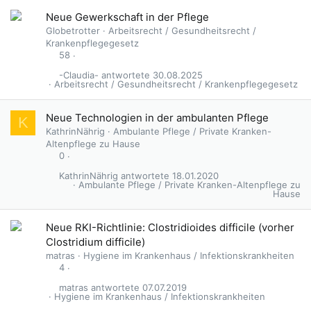
G
Neue Gewerkschaft in der Pflege
e
Globetrotter
Arbeitsrecht / Gesundheitsrecht /
s
Krankenpflegegesetz
p
58
e
-Claudia-
30.08.2025
r
Arbeitsrecht / Gesundheitsrecht / Krankenpflegegesetz
r
t
Neue Technologien in der ambulanten Pflege
K
KathrinNährig
Ambulante Pflege / Private Kranken-
Altenpflege zu Hause
0
KathrinNährig
18.01.2020
Ambulante Pflege / Private Kranken-Altenpflege zu
Hause
Neue RKI-Richtlinie: Clostridioides difficile (vorher
Clostridium difficile)
matras
Hygiene im Krankenhaus / Infektionskrankheiten
4
matras
07.07.2019
Hygiene im Krankenhaus / Infektionskrankheiten