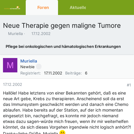
Foren
Aktuelles
Ressourcen
Neue Therapie gegen maligne Tumore
E
E
Muriella
17.12.2002
r
r
s
s
Pflege bei onkologischen und hämatologischen Erkrankungen
t
t
e
e
l
l
Muriella
M
l
l
Newbie
e
t
Registriert
17.11.2002
Beiträge
6
r
a
m
17.12.2002
#1
Hallöle! Habe letztens von einer Bekannten gehört, daß es eine
neue Art gebe, Krebs zu therapieren. Anscheinend soll da erst
das Immunsystem geschwächt werden und danach eine Chemo
ablaufen. Habe bereits auf der Station, auf der ich momentan
eingesetzt bin, nachgefragt, es konnte mir jedoch niemand
etwas dazu sagen-würde mich freuen, wenn ihr mir weiterhelfen
könntet, da sich dieses Vorgehen irgendwie nicht logisch anhört?!
Danke+liebe Grüße, Muriella