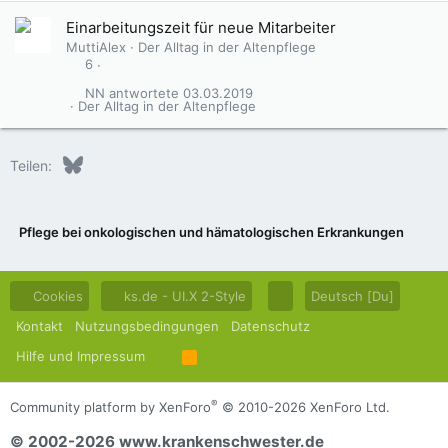
Einarbeitungszeit für neue Mitarbeiter
MuttiAlex
Der Alltag in der Altenpflege
6
NN
03.03.2019
Der Alltag in der Altenpflege
Bluesky
LinkedIn
Reddit
Pinterest
Tumblr
WhatsApp
E-Mail
Teilen:
Pflege bei onkologischen und hämatologischen Erkrankungen
Cookies
ks.de - UI.X 2-Style
Deutsch [Du]
Kontakt
Nutzungsbedingungen
Datenschutz
Hilfe und Impressum
R
S
S
®
Community platform by XenForo
© 2010-2026 XenForo Ltd.
© 2002-2026 www.krankenschwester.de