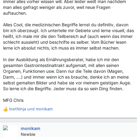
immer alles vorher wissen will. Aber leider weiß man nachdem
man alles gefragt weniger als zuvor, weil neue Fragen
auftauchen.
Alles Cool, die medizinischen Begriffe lernst du definitiv, davon
bin ich überzeugt. Ich unterteile mir Gebiete und lerne visuell, das
heißt, ich male mir die den Teilbereich auf (auch wenn das immer
schlecht aussieht) und beschrifte es selber. Vom Bücher lesen
lerne ich absolut nichts, ich muss es immer selbst machen.
In der Ausbildung als Ernährungsberater, habe ich mir den
gesamten Gastrointestinaltrakt aufgemalt, mit allen seinen
Organen, Funktionen usw. Dann nur die Teile davon (Magen,
Darm, ....) und immer wenn ich es brauche, denke ich an meine
selbst gemalten Bilder und habe sie vor meinem geistigen Auge.
So lerne ich die Begriffe. Jeder muss da so sein Ding finden.
MFG Chris
InetNinja
und
monikam
R
e
a
k
monikam
t
Newbie