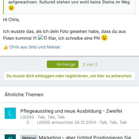
aufgewachsen. Kulturell stehen uns wohl keine Steine im Weg
Hi Chris,
Ich wusste das, als ich dein Foto gesehen habe, dass du aus
Polen kommst !!!
Klar, ich schreibe eine PN
Chris aus Smü
und
Maniac
R
e
a
Erste
Vorherige
2 von 2
k
t
Du musst dich einloggen oder registrieren, um hier zu antworten.
i
o
n
e
Ähnliche Themen
n
:
Pflegeausstieg und neue Ausbildung - Zweifel
L
Lilli265
Talk, Talk, Talk
Lilli265
29.12.2024
Talk, Talk, Talk
3
Marketing – aber richtig! Positionieren Sie
Webinar