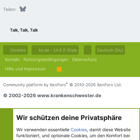
Bluesky
LinkedIn
Reddit
Pinterest
Tumblr
WhatsApp
E-Mail
Teilen:
Talk, Talk, Talk
Cookies
ks.de - UI.X 2-Style
Deutsch [Du]
Kontakt
Nutzungsbedingungen
Datenschutz
Hilfe und Impressum
R
S
S
®
Community platform by XenForo
© 2010-2026 XenForo Ltd.
© 2002-2026 www.krankenschwester.de
Wir schützen deine Privatsphäre
Wir verwenden essentielle
Cookies
, damit diese Website
funktioniert, und optionale Cookies, um den Komfort bei