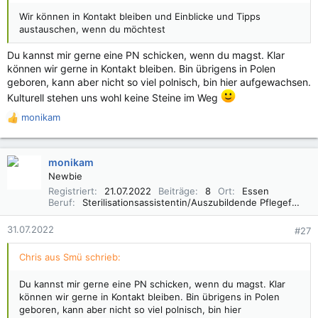
Wir können in Kontakt bleiben und Einblicke und Tipps
austauschen, wenn du möchtest
Du kannst mir gerne eine PN schicken, wenn du magst. Klar
können wir gerne in Kontakt bleiben. Bin übrigens in Polen
geboren, kann aber nicht so viel polnisch, bin hier aufgewachsen.
Kulturell stehen uns wohl keine Steine im Weg
monikam
R
e
a
k
monikam
t
Newbie
i
Registriert
21.07.2022
Beiträge
8
Ort
Essen
o
Beruf
Sterilisationsassistentin/Auszubildende Pflegefachfrau
n
e
31.07.2022
#27
n
:
Chris aus Smü schrieb:
Du kannst mir gerne eine PN schicken, wenn du magst. Klar
können wir gerne in Kontakt bleiben. Bin übrigens in Polen
geboren, kann aber nicht so viel polnisch, bin hier