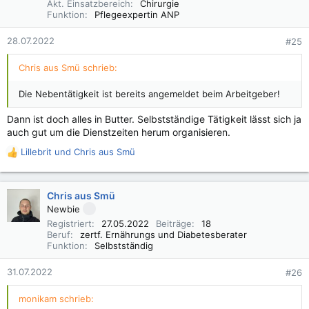
n
Akt. Einsatzbereich
Chirurgie
e
Funktion
Pflegeexpertin ANP
n
:
28.07.2022
#25
Chris aus Smü schrieb:
Die Nebentätigkeit ist bereits angemeldet beim Arbeitgeber!
Dann ist doch alles in Butter. Selbstständige Tätigkeit lässt sich ja
auch gut um die Dienstzeiten herum organisieren.
Lillebrit
und
Chris aus Smü
R
e
a
k
Chris aus Smü
t
Newbie
i
Registriert
27.05.2022
Beiträge
18
o
Beruf
zertf. Ernährungs und Diabetesberater
n
Funktion
Selbstständig
e
n
31.07.2022
#26
:
monikam schrieb: