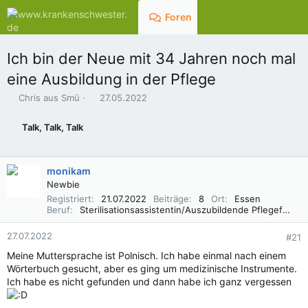
Foren
Aktuelles
Ich bin der Neue mit 34 Jahren noch mal
eine Ausbildung in der Pflege
E
E
Chris aus Smü
27.05.2022
r
r
s
s
Talk, Talk, Talk
t
t
e
e
l
l
monikam
l
l
e
t
Newbie
r
a
Registriert
21.07.2022
Beiträge
8
Ort
Essen
m
Beruf
Sterilisationsassistentin/Auszubildende Pflegefachfrau
27.07.2022
#21
Meine Muttersprache ist Polnisch. Ich habe einmal nach einem
Wörterbuch gesucht, aber es ging um medizinische Instrumente.
Ich habe es nicht gefunden und dann habe ich ganz vergessen