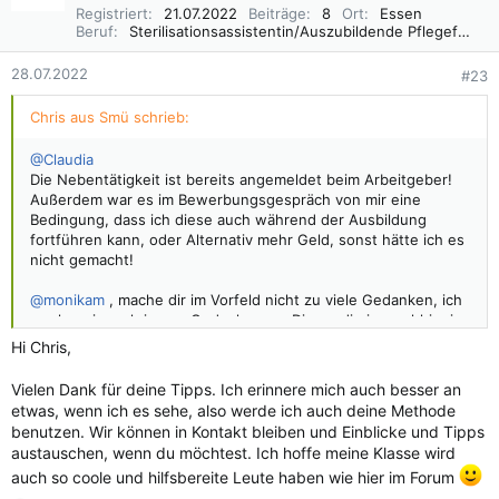
i
Registriert
21.07.2022
Beiträge
8
Ort
Essen
o
Beruf
Sterilisationsassistentin/Auszubildende Pflegefachfrau
n
e
28.07.2022
#23
n
:
Chris aus Smü schrieb:
@Claudia
Die Nebentätigkeit ist bereits angemeldet beim Arbeitgeber!
Außerdem war es im Bewerbungsgespräch von mir eine
Bedingung, dass ich diese auch während der Ausbildung
fortführen kann, oder Alternativ mehr Geld, sonst hätte ich es
nicht gemacht!
@monikam
, mache dir im Vorfeld nicht zu viele Gedanken, ich
mache mir auch immer Gedanken um Dinge, die im nachhinein
voll easy sind. Es ist alles neu und es ist verständlich, dass
Hi Chris,
man immer alles vorher wissen will. Aber leider weiß man
nachdem man alles gefragt weniger als zuvor, weil neue
Vielen Dank für deine Tipps. Ich erinnere mich auch besser an
Fragen auftauchen.
etwas, wenn ich es sehe, also werde ich auch deine Methode
benutzen. Wir können in Kontakt bleiben und Einblicke und Tipps
Alles Cool, die medizinischen Begriffe lernst du definitiv,
austauschen, wenn du möchtest. Ich hoffe meine Klasse wird
davon bin ich überzeugt. Ich unterteile mir Gebiete und lerne
auch so coole und hilfsbereite Leute haben wie hier im Forum
visuell, das heißt, ich male mir die den Teilbereich auf (auch