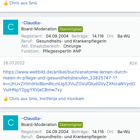
wenn das immer schlecht aussieht) und beschrifte es selber.
Chris aus Smü
R
Vom Bücher lesen lerne ich absolut nichts, ich muss es immer
e
selbst machen.
a
k
-Claudia-
In der Ausbildung als Ernährungsberater, habe ich mir den
C
t
gesamten Gastrointestinaltrakt aufgemalt, mit allen seinen
Board-Moderation
Teammitglied
i
Organen, Funktionen usw. Dann nur die Teile davon (Magen,
Registriert
04.09.2004
Beiträge
14.116
Ort
Ba-Wü
o
Darm, ....) und immer wenn ich es brauche, denke ich an
Beruf
Gesundheits- und Krankenpflegerin
n
meine selbst gemalten Bilder und habe sie vor meinem
Akt. Einsatzbereich
Chirurgie
e
Funktion
Pflegeexpertin ANP
geistigen Auge. So lerne ich die Begriffe. Jeder muss da so
n
sein Ding finden.
:
28.07.2022
#24
MFG Chris
https://www.weltbild.de/artikel/buch/anatomie-lernen-durch-
malen-in-pflege-und-gesundheitsberufen_33825747-1?
ln=UHJvZHVrdHxBbmRlcmUgS3VuZGVuIGludGVyZXNzaWVydG
VuIHNpY2ggYXVjaCBmw7xy
Chris aus Smü
,
InetNinja
und
monikam
R
e
a
k
-Claudia-
C
t
Board-Moderation
Teammitglied
i
Registriert
04.09.2004
Beiträge
14.116
Ort
Ba-Wü
o
Beruf
Gesundheits- und Krankenpflegerin