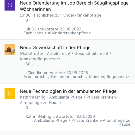
Neue Orientierung im Job Bereich Säuglingspflege
S
Wöchnerinnen
Siri86
Fachliches zur Kinderkrankenpflege
0
Siri86
23.06.2022
Fachliches zur Kinderkrankenpflege
G
Neue Gewerkschaft in der Pflege
e
Globetrotter
Arbeitsrecht / Gesundheitsrecht /
s
Krankenpflegegesetz
p
58
e
-Claudia-
30.08.2025
r
Arbeitsrecht / Gesundheitsrecht / Krankenpflegegesetz
r
t
Neue Technologien in der ambulanten Pflege
K
KathrinNährig
Ambulante Pflege / Private Kranken-
Altenpflege zu Hause
0
KathrinNährig
18.01.2020
Ambulante Pflege / Private Kranken-Altenpflege zu
Hause