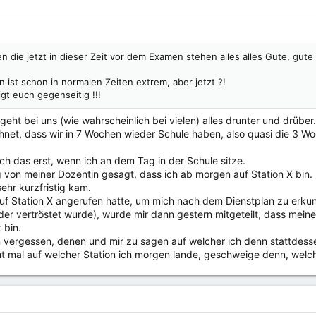
en die jetzt in dieser Zeit vor dem Examen stehen alles alles Gute, gu
 ist schon in normalen Zeiten extrem, aber jetzt ?!
gt euch gegenseitig !!!
eht bei uns (wie wahrscheinlich bei vielen) alles drunter und drüber.
chnet, dass wir in 7 Wochen wieder Schule haben, also quasi die 3 Woch
ich das erst, wenn ich an dem Tag in der Schule sitze.
 von meiner Dozentin gesagt, dass ich ab morgen auf Station X bin. 
sehr kurzfristig kam.
 Station X angerufen hatte, um mich nach dem Dienstplan zu erkundig
r vertröstet wurde), wurde mir dann gestern mitgeteilt, dass meine
 bin.
n vergessen, denen und mir zu sagen auf welcher ich denn stattdesse
cht mal auf welcher Station ich morgen lande, geschweige denn, welc