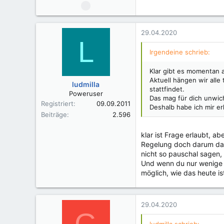
29.04.2020
L
Irgendeine schrieb:
Klar gibt es momentan 
Aktuell hängen wir alle
ludmilla
stattfindet.
Poweruser
Das mag für dich unwich
Registriert
09.09.2011
Deshalb habe ich mir erl
Beiträge
2.596
klar ist Frage erlaubt, a
Regelung doch darum dass
nicht so pauschal sagen
Und wenn du nur wenige T
möglich, wie das heute ist
29.04.2020
G