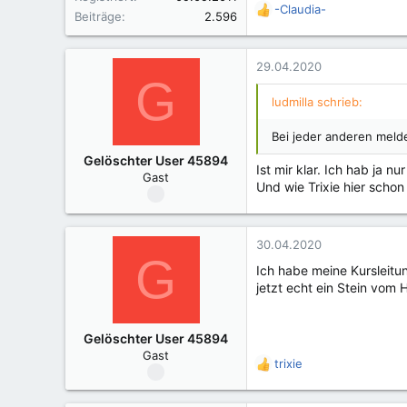
-Claudia-
R
Beiträge
2.596
e
a
k
29.04.2020
G
t
i
ludmilla schrieb:
o
n
Bei jeder anderen meld
e
Gelöschter User 45894
n
Ist mir klar. Ich hab ja n
Gast
:
Und wie Trixie hier scho
30.04.2020
G
Ich habe meine Kursleitun
jetzt echt ein Stein vom 
Gelöschter User 45894
Gast
trixie
R
e
a