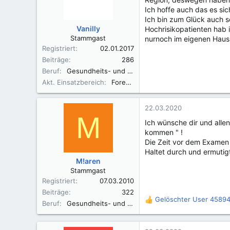
Ich hoffe auch das es sic
Ich bin zum Glück auch s
Vanilly
Hochrisikopatienten hab 
Stammgast
nurnoch im eigenen Haus
Registriert
02.01.2017
Beiträge
286
Beruf
Gesundheits- und Krankenpflegerin
Akt. Einsatzbereich
Forensische Psychiatrie
22.03.2020
M
Ich wünsche dir und allen
kommen " !
Die Zeit vor dem Examen i
Haltet durch und ermutigt
M!aren
Stammgast
Registriert
07.03.2010
Beiträge
322
Gelöschter User 4589
R
Beruf
Gesundheits- und Krankenpflegerin
e
a