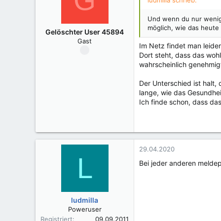
ludmilla schrieb:
Und wenn du nur wenige
möglich, wie das heute i
Gelöschter User 45894
Gast
Im Netz findet man leider
Dort steht, dass das wohl
wahrscheinlich genehmigt
Der Unterschied ist halt,
lange, wie das Gesundhei
Ich finde schon, dass das
29.04.2020
L
Bei jeder anderen meldep
ludmilla
Poweruser
Registriert
09.09.2011