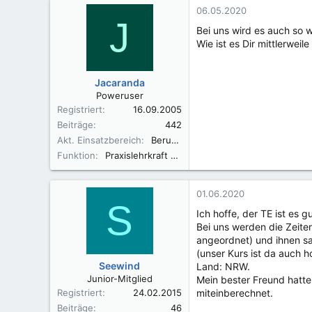
k
06.05.2020
J
t
Bei uns wird es auch so 
i
Wie ist es Dir mittlerweil
o
n
e
Jacaranda
n
Poweruser
:
Registriert
16.09.2005
Beiträge
442
Akt. Einsatzbereich
Berufsfachschule und KH
Funktion
Praxislehrkraft BFS
01.06.2020
S
Ich hoffe, der TE ist es 
Bei uns werden die Zeiten
angeordnet) und ihnen sag
(unser Kurs ist da auch 
Seewind
Land: NRW.
Junior-Mitglied
Mein bester Freund hatte 
Registriert
24.02.2015
miteinberechnet.
Beiträge
46