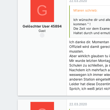
k
22.03.2020
G
t
i
M!aren schrieb:
o
n
Ich wünsche dir und all
e
kommen " !
Gelöschter User 45894
n
Die Zeit vor dem Examen
Gast
:
Haltet durch und ermuti
Ich danke dir. Momentan g
Offiziell wird damit gere
mussten.
Aber wirklich glauben tu 
Mir wurde letzten Montag
Schulen zu schließen, ja 
Nachdem ich mehrfach auf
weswegen ich immer wiede
anderen Station eingeteilt
Leider hat diese Dozenti
Sprich, ich weiß jetzt ni
22.03.2020