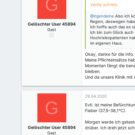
G
Vanilly schrieb:
@Irgendeine
Also ich k
Region, deswegen haben
Gelöschter User 45894
Ich hoffe auch das es s
Gast
Ich bin zum Glück auch 
Hochrisikopatienten hab
im eigenen Haus.
Okay, danke für die Info.
Meine Pflichteinsätze hab
Momentan fängt die benac
bleiben.
Und da unsere Klinik mit 
29.04.2020
G
Evtl. ist meine Befürchtu
Fieber (37,9-38,1°C).
Morgen werde ich geteste
Gelöschter User 45894
drüber. Ich dreh jetzt s
Gast