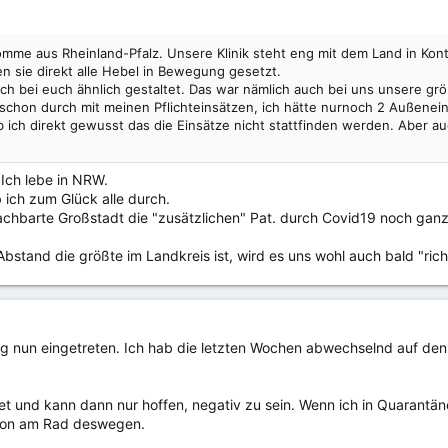
omme aus Rheinland-Pfalz. Unsere Klinik steht eng mit dem Land in Kont
 sie direkt alle Hebel in Bewegung gesetzt.
ich bei euch ähnlich gestaltet. Das war nämlich auch bei uns unsere gr
schon durch mit meinen Pflichteinsätzen, ich hätte nurnoch 2 Außeneins
 ich direkt gewusst das die Einsätze nicht stattfinden werden. Aber a
 Ich lebe in NRW.
 ich zum Glück alle durch.
hbarte Großstadt die "zusätzlichen" Pat. durch Covid19 noch ganz g
Abstand die größte im Landkreis ist, wird es uns wohl auch bald "richt
ng nun eingetreten. Ich hab die letzten Wochen abwechselnd auf den 
t und kann dann nur hoffen, negativ zu sein. Wenn ich in Quarantäne
chon am Rad deswegen.