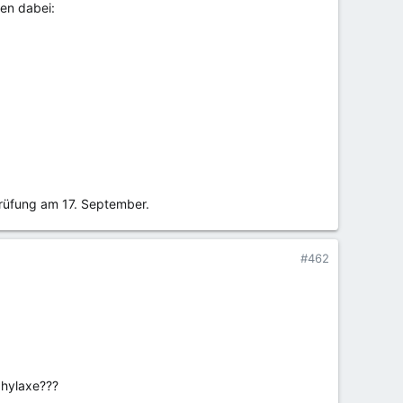
ren dabei:
Prüfung am 17. September.
#462
phylaxe???