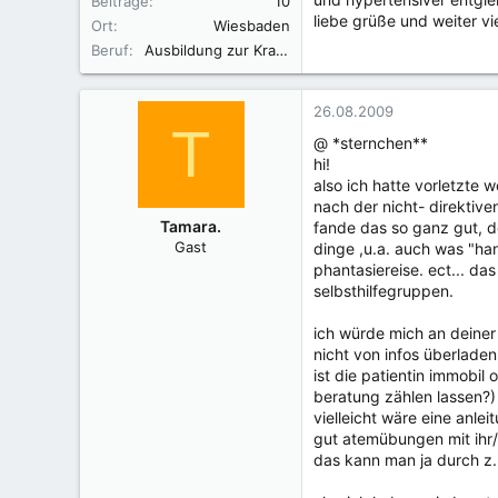
Beiträge
10
liebe grüße und weiter vie
Ort
Wiesbaden
Beruf
Ausbildung zur Krankenschwester
26.08.2009
T
@ *sternchen**
hi!
also ich hatte vorletzte 
nach der nicht- direktiv
Tamara.
fande das so ganz gut, d
Gast
dinge ,u.a. auch was "han
phantasiereise. ect... d
selbsthilfegruppen.
ich würde mich an deiner
nicht von infos überladen
ist die patientin immobi
beratung zählen lassen?)
vielleicht wäre eine anl
gut atemübungen mit ihr/
das kann man ja durch z.