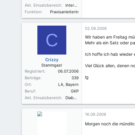
Akt. Einsatzbereich
interd. Station (einfach alles)
Funktion
Praxisanleiterin
02.09.2009
C
Wir haben am Freitag mün
Mehr als ein Satz oder paa
Ich hoffe ich hab wieder
Crizzy
Stammgast
Viel Glück allen, denen n
Registriert
06.07.2006
lg
Beiträge
339
Ort
LA, Bayern
Beruf
GKP
Akt. Einsatzbereich
Diabetologie, GastroEnterologie, Geriatrische Komplextherapie
16.09.2009
Morgen noch die mündlich