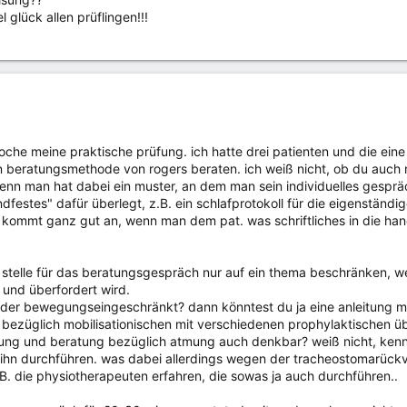
l glück allen prüflingen!!!
woche meine praktische prüfung. ich hatte drei patienten und die ei
en beratungsmethode von rogers beraten. ich weiß nicht, ob du auch
enn man hat dabei ein muster, an dem man sein individuelles gespräc
dfestes" dafür überlegt, z.B. ein schlafprotokoll für die eigenständi
as kommt ganz gut an, wenn man dem pat. was schriftliches in die ha
 stelle für das beratungsgespräch nur auf ein thema beschränken, wel
 und überfordert wird.
l oder bewegungseingeschränkt? dann könntest du ja eine anleitung mi
 bezüglich mobilisationischen mit verschiedenen prophylaktischen 
eitung und beratung bezüglich atmung auch denkbar? weiß nicht, kenn
ihn durchführen. was dabei allerdings wegen der tracheostomarückver
B. die physiotherapeuten erfahren, die sowas ja auch durchführen..