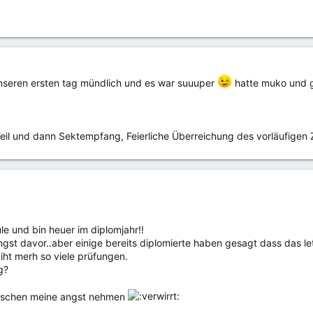
nseren ersten tag mündlich und es war suuuper
hatte muko und g
Teil und dann Sektempfang, Feierliche Überreichung des vorläufig
ule und bin heuer im diplomjahr!!
st davor..aber einige bereits diplomierte haben gesagt dass das letz
iht merh so viele prüfungen.
g?
 bisschen meine angst nehmen