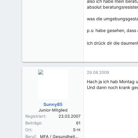
also ich habe mein berat
absolut beratungsresisten
was die umgebungsgestalt
p.s: habe gesehen, dass
ich drück dir die daumen!
29.08.2009
Hach ja ich hab Montag u
Und dann noch krank gewe
Sunny85
Junior-Mitglied
Registriert
23.03.2007
Beiträge
61
Ort
S-H
Beruf
MFA / Gesundheits- und Kinderkrankenpflegerin