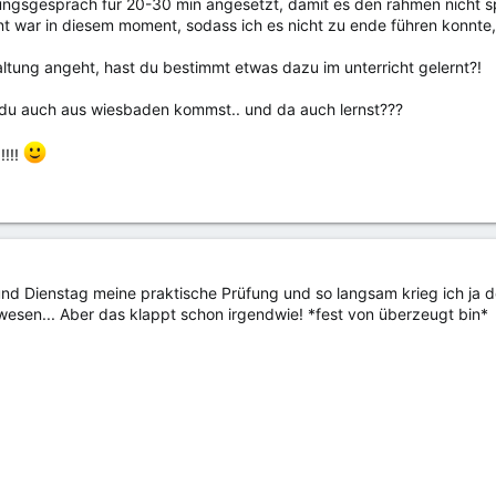
ungsgespräch für 20-30 min angesetzt, damit es den rahmen nicht sp
t war in diesem moment, sodass ich es nicht zu ende führen konnte, 
ung angeht, hast du bestimmt etwas dazu im unterricht gelernt?!
 du auch aus wiesbaden kommst.. und da auch lernst???
!!!!
nd Dienstag meine praktische Prüfung und so langsam krieg ich ja d
sen... Aber das klappt schon irgendwie! *fest von überzeugt bin*