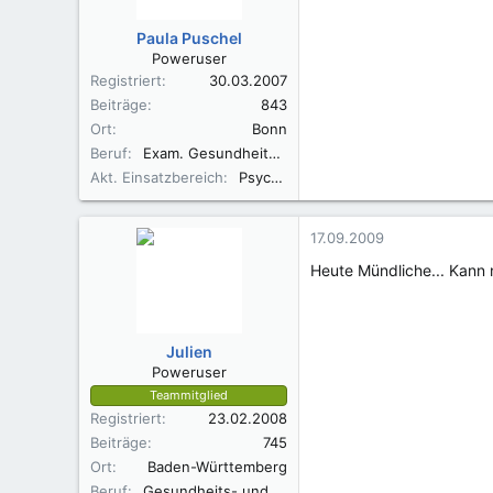
Paula Puschel
Poweruser
Registriert
30.03.2007
Beiträge
843
Ort
Bonn
Beruf
Exam. Gesundheits- u. Krankenpflegerin, Medizinstudentin
Akt. Einsatzbereich
Psychiatrie
17.09.2009
Heute Mündliche... Kann n
Julien
Poweruser
Teammitglied
Registriert
23.02.2008
Beiträge
745
Ort
Baden-Württemberg
Beruf
Gesundheits- und Kinderkrankenpflegerin RbP