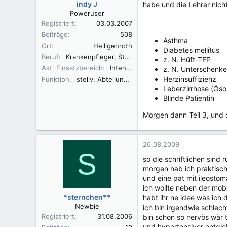
indy J
habe und die Lehrer nich
Poweruser
Registriert
03.03.2007
Beiträge
508
Asthma
Ort
Heiligenroth
Diabetes mellitus
Beruf
Krankenpfleger, Student
z. N. Hüft-TEP
Akt. Einsatzbereich
Intensivstation
z. N. Unterschenke
Herzinsuffizienz
Funktion
stellv. Abteilungsleitung Intensiv/Anästhesie/Aufwachraum
Leberzirrhose (Ös
Blinde Patientin
Morgen dann Teil 3, und 
26.08.2009
S
so die schriftlichen sind 
morgen hab ich praktisc
und eine pat mit ileosto
ich wollte neben der mo
*sternchen**
habt ihr ne idee was ich 
Newbie
ich bin irgendwie schlec
Registriert
31.08.2006
bin schon so nervös wär t
und hypertensiver entgle