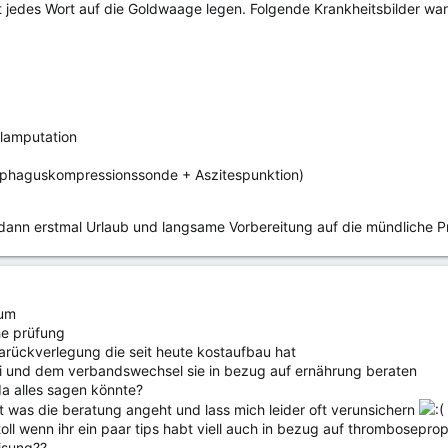
t jedes Wort auf die Goldwaage legen. Folgende Krankheitsbilder wa
lamputation
ophaguskompressionssonde + Aszitespunktion)
dann erstmal Urlaub und langsame Vorbereitung auf die mündliche 
rum
he prüfung
marückverlegung die seit heute kostaufbau hat
bi und dem verbandswechsel sie in bezug auf ernährung beraten
da alles sagen könnte?
ht was die beratung angeht und lass mich leider oft verunsichern
oll wenn ihr ein paar tips habt viell auch in bezug auf thrombosepro
isung??