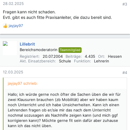
e
28.02.2025
#3
n
Fragen kann nicht schaden.
:
Evtl. gibt es auch fitte Praxisanleiter, die dazu bereit sind.
jayjay97
R
e
a
k
Lillebrit
t
Bereichsmoderatorin
Teammitglied
i
Registriert
20.07.2004
Beiträge
4.435
Ort
Hessen
o
Akt. Einsatzbereich
Schule
Funktion
Lehrerin
n
e
12.03.2025
#4
n
:
jayjay97 schrieb:
Hallo; ich würde gerne noch öfter die Sachen üben die wir für
zwei Klausuren brauchen (zb Mobilität) aber wir haben kaum
noch Unterricht und ich habe Unsicherheiten. Kann ich einen
Lehrenden fragen ob er/sie mir das nach dem Unterricht
nochmal sozusagen als Nachhilfe zeigen kann (und mich ggf
korrigieren kann)? Möchte gerne fit sein dafür aber zuhause
kann ich das nicht üben.