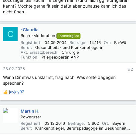
sozusagen als Nachhilfe zeigen kann (und mich ggf korrigieren
kann)? Möchte gerne fit sein dafür aber zuhause kann ich das
nicht üben.
-Claudia-
C
Board-Moderation
Teammitglied
Registriert
04.09.2004
Beiträge
14.116
Ort
Ba-Wü
Beruf
Gesundheits- und Krankenpflegerin
Akt. Einsatzbereich
Chirurgie
Funktion
Pflegeexpertin ANP
28.02.2025
#2
Wenn Dir etwas unklar ist, frag nach. Was sollte dagegen
sprechen?
jayjay97
R
e
a
k
Martin H.
t
Poweruser
i
Registriert
03.12.2016
Beiträge
5.602
Ort
Bayern
o
Beruf
Krankenpfleger, Berufspädagoge im Gesundheitswesen B. A.
n