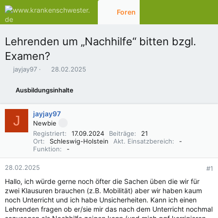
Foren
Aktuelles
Lehrenden um „Nachhilfe“ bitten bzgl.
Examen?
E
E
jayjay97
28.02.2025
r
r
s
s
Ausbildungsinhalte
t
t
e
e
l
l
jayjay97
J
l
l
Newbie
e
t
Registriert
17.09.2024
Beiträge
21
r
a
Ort
Schleswig-Holstein
Akt. Einsatzbereich
-
m
Funktion
-
28.02.2025
#1
Hallo, ich würde gerne noch öfter die Sachen üben die wir für
zwei Klausuren brauchen (z.B. Mobilität) aber wir haben kaum
noch Unterricht und ich habe Unsicherheiten. Kann ich einen
Lehrenden fragen ob er/sie mir das nach dem Unterricht nochmal