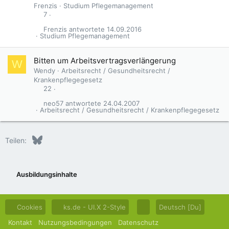
Frenzis
Studium Pflegemanagement
7
Frenzis
14.09.2016
Studium Pflegemanagement
Bitten um Arbeitsvertragsverlängerung
W
Wendy
Arbeitsrecht / Gesundheitsrecht /
Krankenpflegegesetz
22
neo57
24.04.2007
Arbeitsrecht / Gesundheitsrecht / Krankenpflegegesetz
Bluesky
LinkedIn
Reddit
Pinterest
Tumblr
WhatsApp
E-Mail
Teilen:
Ausbildungsinhalte
Cookies
ks.de - UI.X 2-Style
Deutsch [Du]
Kontakt
Nutzungsbedingungen
Datenschutz