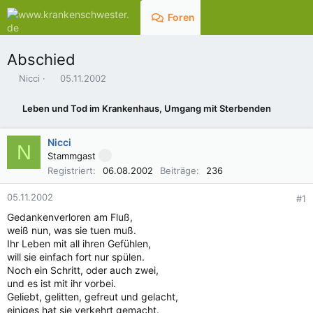
Foren
Aktuelles
Abschied
E
E
Nicci
05.11.2002
r
r
s
s
Leben und Tod im Krankenhaus, Umgang mit Sterbenden
t
t
e
e
l
l
Nicci
N
l
l
Stammgast
e
t
Registriert
06.08.2002
Beiträge
236
r
a
m
05.11.2002
#1
Gedankenverloren am Fluß,
weiß nun, was sie tuen muß.
Ihr Leben mit all ihren Gefühlen,
will sie einfach fort nur spülen.
Noch ein Schritt, oder auch zwei,
und es ist mit ihr vorbei.
Geliebt, gelitten, gefreut und gelacht,
einiges hat sie verkehrt gemacht.