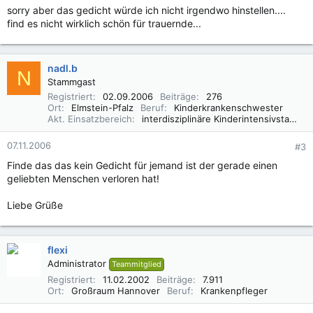
sorry aber das gedicht würde ich nicht irgendwo hinstellen....
find es nicht wirklich schön für trauernde...
nadl.b
N
Stammgast
Registriert
02.09.2006
Beiträge
276
Ort
Elmstein-Pfalz
Beruf
Kinderkrankenschwester
Akt. Einsatzbereich
interdisziplinäre Kinderintensivstation
07.11.2006
#3
Finde das das kein Gedicht für jemand ist der gerade einen
geliebten Menschen verloren hat!
Liebe Grüße
flexi
Administrator
Teammitglied
Registriert
11.02.2002
Beiträge
7.911
Ort
Großraum Hannover
Beruf
Krankenpfleger