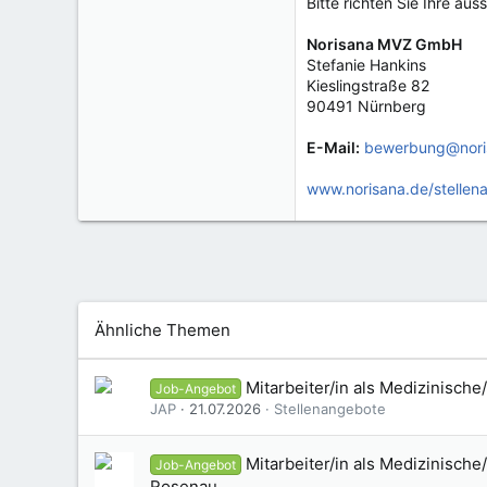
Bitte richten Sie Ihre au
Norisana MVZ GmbH
Stefanie Hankins
Kieslingstraße 82
90491 Nürnberg
E-Mail:
bewerbung@nori
www.norisana.de/stellen
Ähnliche Themen
Mitarbeiter/in als Medizinische
Job-Angebot
JAP
21.07.2026
Stellenangebote
Mitarbeiter/in als Medizinische
Job-Angebot
Rosenau