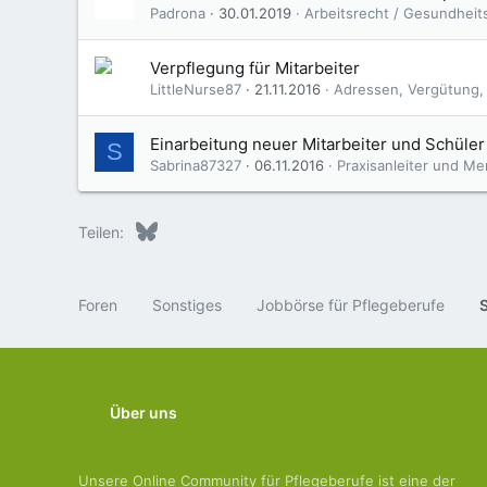
Padrona
30.01.2019
Arbeitsrecht / Gesundheit
Verpflegung für Mitarbeiter
LittleNurse87
21.11.2016
Adressen, Vergütung,
Einarbeitung neuer Mitarbeiter und Schüler
S
Sabrina87327
06.11.2016
Praxisanleiter und M
Bluesky
LinkedIn
Reddit
Pinterest
Tumblr
WhatsApp
E-Mail
Teilen:
Foren
Sonstiges
Jobbörse für Pflegeberufe
Über uns
Unsere Online Community für Pflegeberufe ist eine der