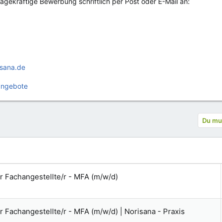
ssagekräftige Bewerbung schriftlich per Post oder E-Mail an:
sana.de
angebote
Du mus
/r Fachangestellte/r - MFA (m/w/d)
/r Fachangestellte/r - MFA (m/w/d) | Norisana - Praxis