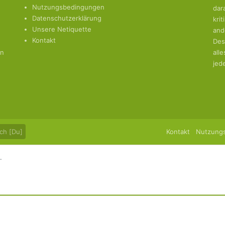
Nutzungsbedingungen
dar
Datenschutzerklärung
kri
Unsere Netiquette
and
Kontakt
Des
en
all
jed
ch [Du]
Kontakt
Nutzung
.