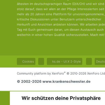
ältesten im deutschsprachigen Raum (D/A/CH) und wir sind
stolz darauf, dass wir allen an der Pflege Interessierten seit
mehr als 20 Jahren eine Plattform für unvoreingenommene,
kritische Diskussionen unter Benutzern unterschiedlicher
Herkunft und Ansichten anbieten können. Wir arbeiten jed
Tag mit Euch gemeinsam daran, um diesen Austausch auch
weiterhin in einer hohen Qualität sicherzustellen. Mach mit!
Cookies
ks.de - UI.X 2-Style
Deuts
®
Community platform by XenForo
© 2010-2026 XenForo Ltd
© 2002-2026 www.krankenschwester.de
Wir schützen deine Privatsphäre