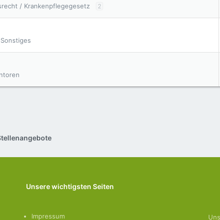
srecht / Krankenpflegegesetz
2
 Sonstiges
entoren
Stellenangebote
Unsere wichtigsten Seiten
Impressum
Uns