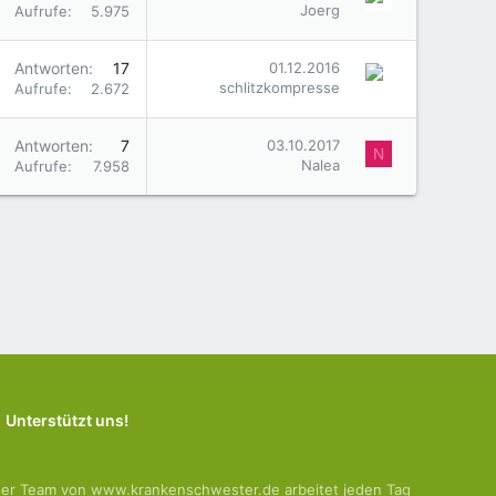
Joerg
Aufrufe
5.975
Antworten
17
01.12.2016
schlitzkompresse
Aufrufe
2.672
Antworten
7
03.10.2017
N
Nalea
Aufrufe
7.958
Unterstützt uns!
er Team von www.krankenschwester.de arbeitet jeden Tag