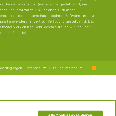
an, dass einerseits die Qualität sichergestellt wird, um
tische und informative Diskussionen zuzulassen,
ererseits die technische Basis (optimale Software, intuitive
igns) anwenderorientiert zur Verfügung gestellt wird. Das
es kostet viel Zeit und Geld, deshalb freuen wir uns über
e kleine Spende!
sbedingungen
Datenschutz
Hilfe und Impressum
R
S
S
Alle Cookies akzeptieren