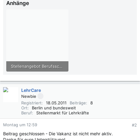
Anhänge
Stellenangebot Berufsschullehrer mit dem Hauptfach Gesundheit, Hamburg (382DR-1).pdf
408,7 KB · Aufrufe: 21
LehrCare
Newbie
Registriert
18.05.2011
Beiträge
8
Ort
Berlin und bundesweit
Beruf
Stellenmarkt für Lehrkräfte
Montag um 12:59
#2
Beitrag geschlossen - Die Vakanz ist nicht mehr aktiv.
Danke für eure Unterstützung!