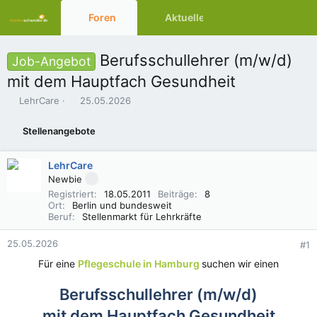
Foren
Aktuelles
Ressourcen
Berufsschullehrer (m/w/d)
Job-Angebot
mit dem Hauptfach Gesundheit
E
E
LehrCare
25.05.2026
r
r
s
s
Stellenangebote
t
t
e
e
l
l
LehrCare
l
l
Newbie
e
t
Registriert
18.05.2011
Beiträge
8
r
a
Ort
Berlin und bundesweit
m
Beruf
Stellenmarkt für Lehrkräfte
25.05.2026
#1
Für eine
Pflegeschule in Hamburg
suchen wir einen
Berufsschullehrer (m/w/d)
mit dem Hauptfach Gesundheit