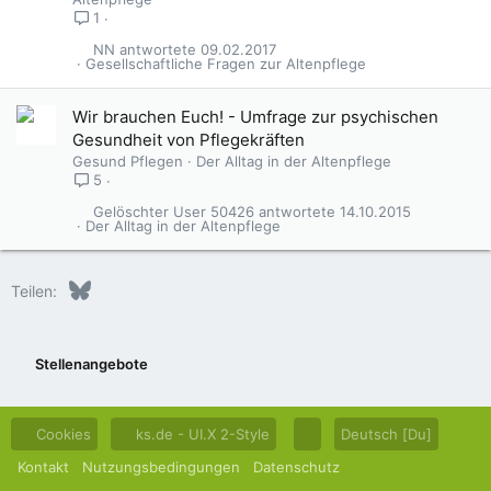
1
NN
09.02.2017
Gesellschaftliche Fragen zur Altenpflege
Wir brauchen Euch! - Umfrage zur psychischen
Gesundheit von Pflegekräften
Gesund Pflegen
Der Alltag in der Altenpflege
5
Gelöschter User 50426
14.10.2015
Der Alltag in der Altenpflege
Bluesky
LinkedIn
Reddit
Pinterest
Tumblr
WhatsApp
E-Mail
Teilen:
Stellenangebote
Cookies
ks.de - UI.X 2-Style
Deutsch [Du]
Kontakt
Nutzungsbedingungen
Datenschutz