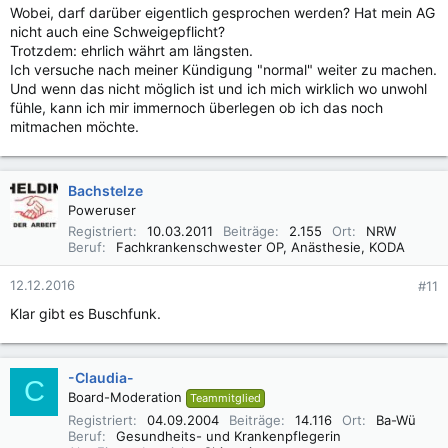
Wobei, darf darüber eigentlich gesprochen werden? Hat mein AG
nicht auch eine Schweigepflicht?
Trotzdem: ehrlich währt am längsten.
Ich versuche nach meiner Kündigung "normal" weiter zu machen.
Und wenn das nicht möglich ist und ich mich wirklich wo unwohl
fühle, kann ich mir immernoch überlegen ob ich das noch
mitmachen möchte.
Bachstelze
Poweruser
Registriert
10.03.2011
Beiträge
2.155
Ort
NRW
Beruf
Fachkrankenschwester OP, Anästhesie, KODA
12.12.2016
#11
Klar gibt es Buschfunk.
-Claudia-
C
Board-Moderation
Teammitglied
Registriert
04.09.2004
Beiträge
14.116
Ort
Ba-Wü
Beruf
Gesundheits- und Krankenpflegerin