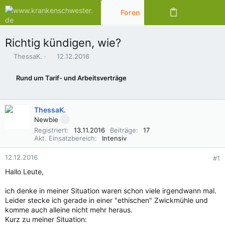
Foren
Aktuelles
Richtig kündigen, wie?
E
E
ThessaK.
12.12.2016
r
r
s
s
Rund um Tarif- und Arbeitsverträge
t
t
e
e
l
l
ThessaK.
l
l
e
t
Newbie
r
a
Registriert
13.11.2016
Beiträge
17
m
Akt. Einsatzbereich
Intensiv
12.12.2016
#1
Hallo Leute,
ich denke in meiner Situation waren schon viele irgendwann mal.
Leider stecke ich gerade in einer "ethischen" Zwickmühle und
komme auch alleine nicht mehr heraus.
Kurz zu meiner Situation: