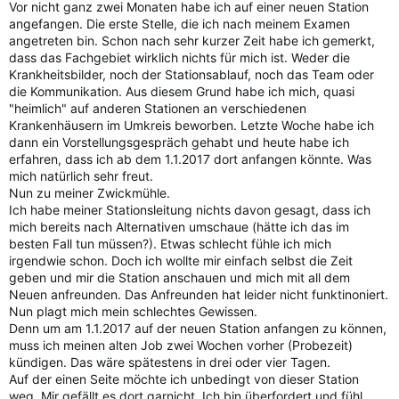
Vor nicht ganz zwei Monaten habe ich auf einer neuen Station
angefangen. Die erste Stelle, die ich nach meinem Examen
angetreten bin. Schon nach sehr kurzer Zeit habe ich gemerkt,
dass das Fachgebiet wirklich nichts für mich ist. Weder die
Krankheitsbilder, noch der Stationsablauf, noch das Team oder
die Kommunikation. Aus diesem Grund habe ich mich, quasi
"heimlich" auf anderen Stationen an verschiedenen
Krankenhäusern im Umkreis beworben. Letzte Woche habe ich
dann ein Vorstellungsgespräch gehabt und heute habe ich
erfahren, dass ich ab dem 1.1.2017 dort anfangen könnte. Was
mich natürlich sehr freut.
Nun zu meiner Zwickmühle.
Ich habe meiner Stationsleitung nichts davon gesagt, dass ich
mich bereits nach Alternativen umschaue (hätte ich das im
besten Fall tun müssen?). Etwas schlecht fühle ich mich
irgendwie schon. Doch ich wollte mir einfach selbst die Zeit
geben und mir die Station anschauen und mich mit all dem
Neuen anfreunden. Das Anfreunden hat leider nicht funktinoniert.
Nun plagt mich mein schlechtes Gewissen.
Denn um am 1.1.2017 auf der neuen Station anfangen zu können,
muss ich meinen alten Job zwei Wochen vorher (Probezeit)
kündigen. Das wäre spätestens in drei oder vier Tagen.
Auf der einen Seite möchte ich unbedingt von dieser Station
weg. Mir gefällt es dort garnicht. Ich bin überfordert und fühl