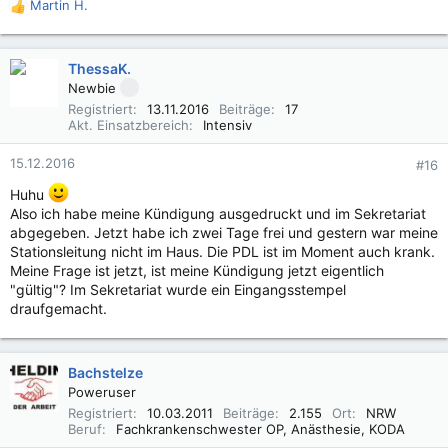
Martin H.
R
e
a
k
ThessaK.
t
Newbie
i
Registriert
13.11.2016
Beiträge
17
o
Akt. Einsatzbereich
Intensiv
n
e
15.12.2016
#16
n
:
Huhu
Also ich habe meine Kündigung ausgedruckt und im Sekretariat
abgegeben. Jetzt habe ich zwei Tage frei und gestern war meine
Stationsleitung nicht im Haus. Die PDL ist im Moment auch krank.
Meine Frage ist jetzt, ist meine Kündigung jetzt eigentlich
"gültig"? Im Sekretariat wurde ein Eingangsstempel
draufgemacht.
Bachstelze
Poweruser
Registriert
10.03.2011
Beiträge
2.155
Ort
NRW
Beruf
Fachkrankenschwester OP, Anästhesie, KODA