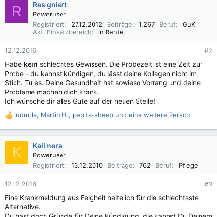
Resigniert
R
Poweruser
Registriert
27.12.2012
Beiträge
1.267
Beruf
GuK
Akt. Einsatzbereich
in Rente
12.12.2016
#2
Habe
kein
schlechtes Gewissen. Die Probezeit ist eine Zeit zur
Probe - du kannst kündigen, du lässt deine Kollegen nicht im
Stich. Tu es. Deine Gesundheit hat sowieso Vorrang und deine
Probleme machen dich krank.
Ich wünsche dir alles Gute auf der neuen Stelle!
ludmilla
,
Martin H.
,
pepita-sheep
und eine weitere Person
R
e
a
k
Kalimera
K
t
Poweruser
i
Registriert
13.12.2010
Beiträge
762
Beruf
Pflege
o
n
12.12.2016
#3
e
n
Eine Krankmeldung aus Feigheit halte ich für die schlechteste
:
Alternative.
Du hast doch Gründe für Deine Kündigung, die kannst Du Deinem