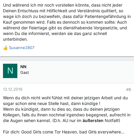
Und während ich mir noch vorstellen könnte, dass nicht jeder
Deinen Entschluss mit Höflichkeit und Verständnis quittiert, so
wage ich doch zu bezweifeln, dass dafür Patientengefährdung in
Kauf genommen wird. Falls es dennoch so kommen sollte: Auch
während der Feiertage gibt es diensthabende Vorgesetzte, und
wenn Du die informierst, werden sie das ganz schnell
unterbinden.
Susanne2807
R
e
a
k
NN
N
t
Gast
i
o
n
12.12.2016
#8
e
Wenn du dich nicht wohl fühlst mit deiner jetzigen Arbeit und du
n
sogar schon eine neue Stelle hast, dann kündige !
:
Wenn du kündigst, dann tu dies so, dass du deinen jetzigen
Kollegen, falls du ihnen nochmal irgendwo begegnest, aufrecht in
die Augen sehen kannst. (D.h. AU nur im
äußersten
Notfall!)
Für dich: Good Girls come Tor Heaven, bad Girls everywhere...