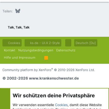
Bluesky
LinkedIn
Reddit
Pinterest
Tumblr
WhatsApp
E-Mail
Teilen:
Talk, Talk, Talk
Cookies
ks.de - UI.X 2-Style
Deutsch [Du]
Kontakt
Nutzungsbedingungen
Datenschutz
Hilfe und Impressum
R
S
S
®
Community platform by XenForo
© 2010-2026 XenForo Ltd.
© 2002-2026 www.krankenschwester.de
Wir schützen deine Privatsphäre
Wir verwenden essentielle
Cookies
, damit diese Website