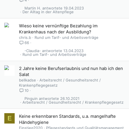
4
Martin H.
19.04.2023
Der Alltag in der Altenpflege
G
Wieso keine vernünftige Bezahlung im
e
Krankenhaus nach der Ausbildung?
s
chris.b
Rund um Tarif- und Arbeitsverträge
p
66
e
-Claudia-
13.04.2023
r
Rund um Tarif- und Arbeitsverträge
r
t
2 Jahre keine Berufserlaubnis und nun hab ich den
Salat
bellkadse
Arbeitsrecht / Gesundheitsrecht /
Krankenpflegegesetz
10
Pinguin
26.10.2021
Arbeitsrecht / Gesundheitsrecht / Krankenpflegegesetz
Keine erkennbaren Standards, u.a. mangelhafte
E
Händehygiene
Einstieg2020
Pflegestandards und Qualitätsmanagement