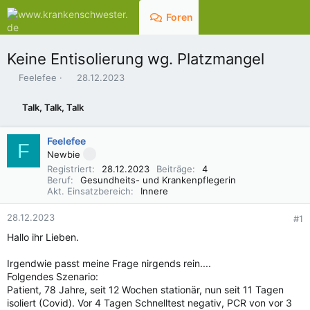
Foren
Aktuelles
Keine Entisolierung wg. Platzmangel
E
E
Feelefee
28.12.2023
r
r
s
s
Talk, Talk, Talk
t
t
e
e
l
l
Feelefee
F
l
l
Newbie
e
t
Registriert
28.12.2023
Beiträge
4
r
a
Beruf
Gesundheits- und Krankenpflegerin
m
Akt. Einsatzbereich
Innere
28.12.2023
#1
Hallo ihr Lieben.
Irgendwie passt meine Frage nirgends rein....
Folgendes Szenario:
Patient, 78 Jahre, seit 12 Wochen stationär, nun seit 11 Tagen
isoliert (Covid). Vor 4 Tagen Schnelltest negativ, PCR von vor 3