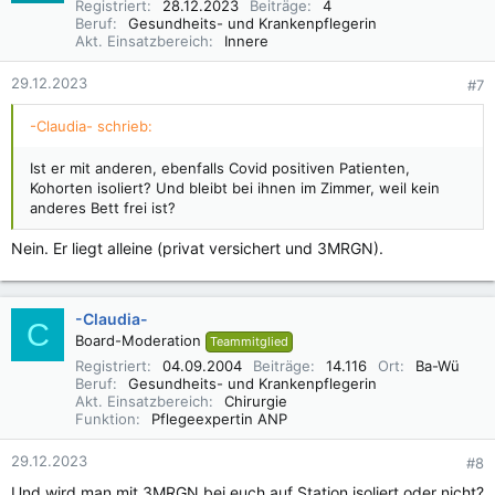
Registriert
28.12.2023
Beiträge
4
Beruf
Gesundheits- und Krankenpflegerin
Akt. Einsatzbereich
Innere
29.12.2023
#7
-Claudia- schrieb:
Ist er mit anderen, ebenfalls Covid positiven Patienten,
Kohorten isoliert? Und bleibt bei ihnen im Zimmer, weil kein
anderes Bett frei ist?
Nein. Er liegt alleine (privat versichert und 3MRGN).
-Claudia-
C
Board-Moderation
Teammitglied
Registriert
04.09.2004
Beiträge
14.116
Ort
Ba-Wü
Beruf
Gesundheits- und Krankenpflegerin
Akt. Einsatzbereich
Chirurgie
Funktion
Pflegeexpertin ANP
29.12.2023
#8
Und wird man mit 3MRGN bei euch auf Station isoliert oder nicht?