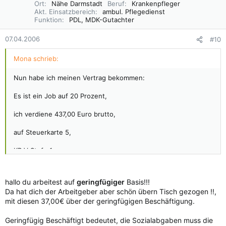
Ort
Nähe Darmstadt
Beruf
Krankenpfleger
Akt. Einsatzbereich
ambul. Pflegedienst
Funktion
PDL, MDK-Gutachter
07.04.2006
#10
Mona schrieb:
Nun habe ich meinen Vertrag bekommen:
Es ist ein Job auf 20 Prozent,
ich verdiene 437,00 Euro brutto,
auf Steuerkarte 5,
KR V Stufe 1.
hallo du arbeitest auf
geringfügiger
Basis!!!
Kann mir jemand sagen, was ich da wol netto rausbekommen
Da hat dich der Arbeitgeber aber schön übern Tisch gezogen !!,
werde?
mit diesen 37,00€ über der geringfügigen Beschäftigung.
Geringfügig Beschäftigt bedeutet, die Sozialabgaben muss die