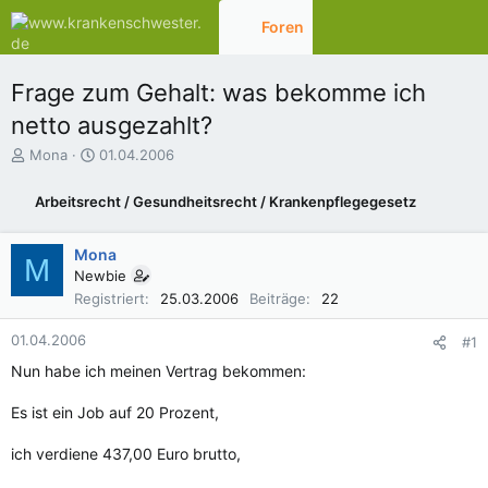
Foren
Aktuelles
Frage zum Gehalt: was bekomme ich
netto ausgezahlt?
E
E
Mona
01.04.2006
r
r
s
s
Arbeitsrecht / Gesundheitsrecht / Krankenpflegegesetz
t
t
e
e
l
l
Mona
M
l
l
Newbie
e
t
Registriert
25.03.2006
Beiträge
22
r
a
m
01.04.2006
#1
Nun habe ich meinen Vertrag bekommen:
Es ist ein Job auf 20 Prozent,
ich verdiene 437,00 Euro brutto,