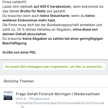
Firma zahlen!!!!
Lasse dich deshalb
auf 400 € herabsetzen
, dann bekommst du
das Gehalt
Brutto für Netto
aus gezahlt.
Du brauchst dann auch
keine Steuerkarte
, wenn du
keine
weiteren
Einkommen mehr hast.
Die Firma muss dich bei der Bundesknappschaft anmelden und
zahlt ca. 20 % deines Gehaltes an Abgaben,
ohne diese von
deinem Gehalt abzuziehen
.
Du brauchst
keine Abgaben zu zahlen bei einer geringfügigen
Beschäftigung
Grüße von einer PDL
Du musst dich einloggen oder registrieren, um hier zu antworten.
Ähnliche Themen
Frage Gehalt Forensik Moringen / Niedersachsen
chris.b
Pflegebereich
Psychiatrie/Psychotherapie/Psychosomatik/Sucht/Forensik
19