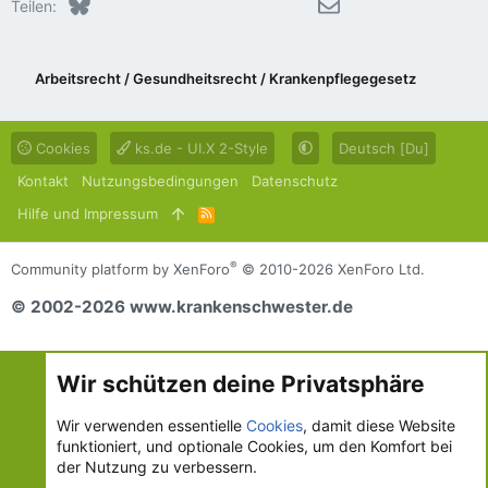
Bluesky
LinkedIn
Reddit
Pinterest
Tumblr
WhatsApp
E-Mail
Teilen:
Arbeitsrecht / Gesundheitsrecht / Krankenpflegegesetz
Cookies
ks.de - UI.X 2-Style
Deutsch [Du]
Kontakt
Nutzungsbedingungen
Datenschutz
Hilfe und Impressum
R
S
S
®
Community platform by XenForo
© 2010-2026 XenForo Ltd.
© 2002-2026 www.krankenschwester.de
Wir schützen deine Privatsphäre
Wir verwenden essentielle
Cookies
, damit diese Website
funktioniert, und optionale Cookies, um den Komfort bei
der Nutzung zu verbessern.