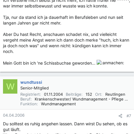
Ich verstehe mich selbst ja nicht mehr, ich hatte früher nie ******,
war immer selbstbewusst und wusste was ich konnte.
Tja, nur da stand ich ja dauerhaft im Berufsleben und nun seit
langen Jahren gar nicht mehr.
Aber Du hast Recht, anschauen schadet nix, und vielleicht
vergeht meine Angst wenn ich dann doch merke "huch, ich kann
ja doch noch was" und wenn nicht: kündigen kann ich immer
noch.
Mein Gott bin ich 'ne Schissbuchse geworden...
wundtussi
W
Senior-Mitglied
Registriert
01.11.2004
Beiträge
152
Ort
Reutlingen
Beruf
Krankenschwester/ Wundmanagement - Pflege mit 50%-Freistellung, geprüfte Wundberaterin nach AWM
Funktion
Wundmanagement
04.04.2006
#7
Du solltest es ruhig angehen lassen. Dann wirst Du sehen, ob es
gut läuft.