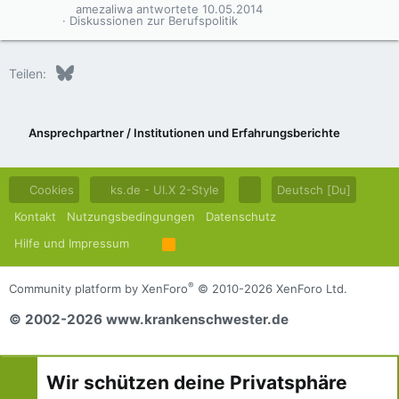
amezaliwa
10.05.2014
Diskussionen zur Berufspolitik
Bluesky
LinkedIn
Reddit
Pinterest
Tumblr
WhatsApp
E-Mail
Teilen:
Ansprechpartner / Institutionen und Erfahrungsberichte
Cookies
ks.de - UI.X 2-Style
Deutsch [Du]
Kontakt
Nutzungsbedingungen
Datenschutz
Hilfe und Impressum
R
S
S
®
Community platform by XenForo
© 2010-2026 XenForo Ltd.
© 2002-2026 www.krankenschwester.de
Wir schützen deine Privatsphäre