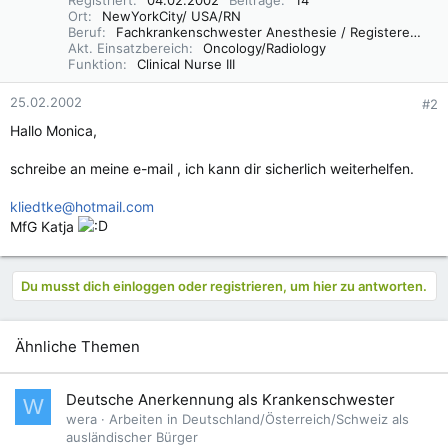
Registriert
04.02.2002
Beiträge
14
Ort
NewYorkCity/ USA/RN
Beruf
Fachkrankenschwester Anesthesie / Registered Nurse
Akt. Einsatzbereich
Oncology/Radiology
Funktion
Clinical Nurse III
25.02.2002
#2
Hallo Monica,
schreibe an meine e-mail , ich kann dir sicherlich weiterhelfen.
kliedtke@hotmail.com
MfG Katja
Du musst dich einloggen oder registrieren, um hier zu antworten.
Ähnliche Themen
Deutsche Anerkennung als Krankenschwester
W
wera
Arbeiten in Deutschland/Österreich/Schweiz als
ausländischer Bürger