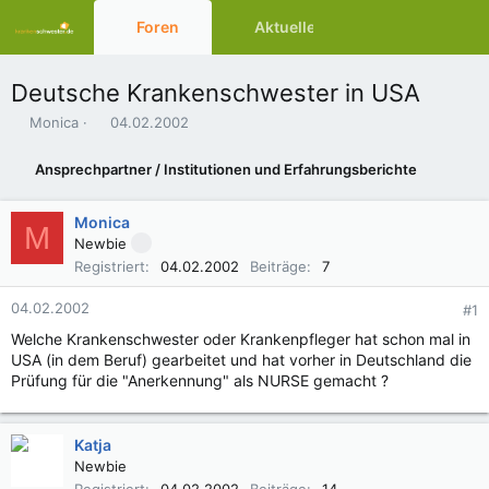
Foren
Aktuelles
Ressourcen
Deutsche Krankenschwester in USA
E
E
Monica
04.02.2002
r
r
s
s
Ansprechpartner / Institutionen und Erfahrungsberichte
t
t
e
e
l
l
Monica
M
l
l
Newbie
e
t
Registriert
04.02.2002
Beiträge
7
r
a
m
04.02.2002
#1
Welche Krankenschwester oder Krankenpfleger hat schon mal in
USA (in dem Beruf) gearbeitet und hat vorher in Deutschland die
Prüfung für die "Anerkennung" als NURSE gemacht ?
Katja
Newbie