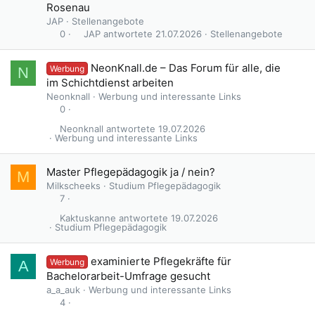
Rosenau
JAP
Stellenangebote
JAP
21.07.2026
Stellenangebote
0
G
NeonKnall.de – Das Forum für alle, die
Werbung
N
e
im Schichtdienst arbeiten
s
Neonknall
Werbung und interessante Links
p
0
e
Neonknall
19.07.2026
r
Werbung und interessante Links
r
t
Master Pflegepädagogik ja / nein?
M
Milkscheeks
Studium Pflegepädagogik
7
Kaktuskanne
19.07.2026
Studium Pflegepädagogik
examinierte Pflegekräfte für
Werbung
A
Bachelorarbeit-Umfrage gesucht
a_a_auk
Werbung und interessante Links
4