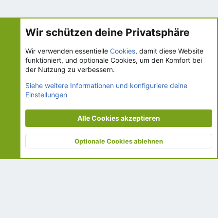
Wir schützen deine Privatsphäre
Wir verwenden essentielle
Cookies
, damit diese Website
funktioniert, und optionale Cookies, um den Komfort bei
Cookies
ks.de - UI.X 2-Style
Deutsch [Du]
der Nutzung zu verbessern.
Kontakt
Nutzungsbedingungen
Datenschutz
Siehe weitere Informationen und konfiguriere deine
Einstellungen
Hilfe und Impressum
R
S
S
Alle Cookies akzeptieren
®
Community platform by XenForo
© 2010-2026 XenForo Ltd.
© 2002-2026 www.krankenschwester.de
Optionale Cookies ablehnen