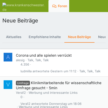
Foren
Aktuelles
Neue Beiträge
Aktuelles
Empfohlene Inhalte
Neue Beiträge
Neue 
Corona und alle spielen verrückt
A
alesig
Talk, Talk, Talk
4.356
ludmilla
Gestern um 11:12
Talk, Talk, Talk
Klinikmitarbeitende für wissenschaftliche
Umfrage
V
Umfrage gesucht - 5min
Vera12
Werbung und interessante Links
0
Vera12
Donnerstag um 18:06
Werbung und interessante Links