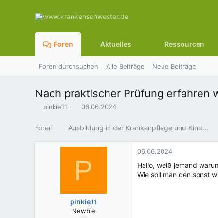
Foren
Aktuelles
Ressourcen
Foren durchsuchen
Alle Beiträge
Neue Beiträge
Nach praktischer Prüfung erfahren w
E
E
pinkie11
06.06.2024
r
r
s
s
Foren
Ausbildung in der Krankenpflege und Kinderkrankenpflege
t
t
e
e
l
l
06.06.2024
P
l
l
Hallo, weiß jemand warum
e
t
Wie soll man den sonst 
r
a
m
pinkie11
Newbie