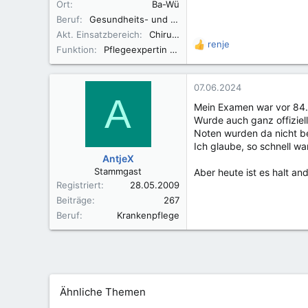
Ort
Ba-Wü
Beruf
Gesundheits- und Krankenpflegerin
Akt. Einsatzbereich
Chirurgie
renje
R
Funktion
Pflegeexpertin ANP
e
a
k
07.06.2024
A
t
Mein Examen war vor 84.
i
Wurde auch ganz offiziel
o
Noten wurden da nicht 
n
Ich glaube, so schnell war
e
AntjeX
n
Stammgast
Aber heute ist es halt and
:
Registriert
28.05.2009
Beiträge
267
Beruf
Krankenpflege
Ähnliche Themen