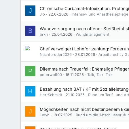
Chronische Carbamat-Intoxikation: Prolong
J
Jlo
22.07.2026
Intensiv- und Anästhesiepflege
Wundversorgung nach offener Steißbeinfis
B
brkiii
25.04.2026
Wundmanagement
Chef verweigert Lohnfortzahlung: Forderun
Nachtbruder2026
28.01.2026
Arbeitsrecht / G
Dilemma nach Trauerfall: Ehemalige Pflegeri
P
peterwolf00
15.11.2025
Talk, Talk, Talk
Bezahlung nach BAT / KF mit Sozialleistun
H
HerrSchmidt
21.10.2025
Rund um Tarif- und Ar
Möglichkeiten nach nicht bestandenem Ex
J
judyh
18.07.2025
Rund um die Abschlussprüfu