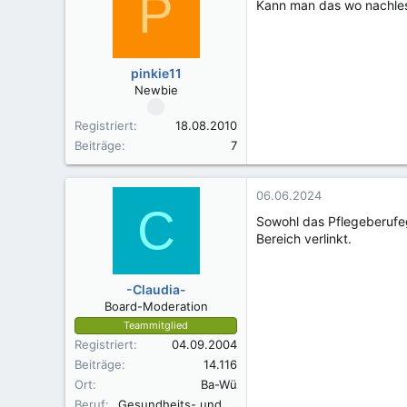
P
Kann man das wo nachles
i
o
n
e
pinkie11
n
Newbie
:
Registriert
18.08.2010
Beiträge
7
06.06.2024
C
Sowohl das Pflegeberufeg
Bereich verlinkt.
-Claudia-
Board-Moderation
Teammitglied
Registriert
04.09.2004
Beiträge
14.116
Ort
Ba-Wü
Beruf
Gesundheits- und Krankenpflegerin