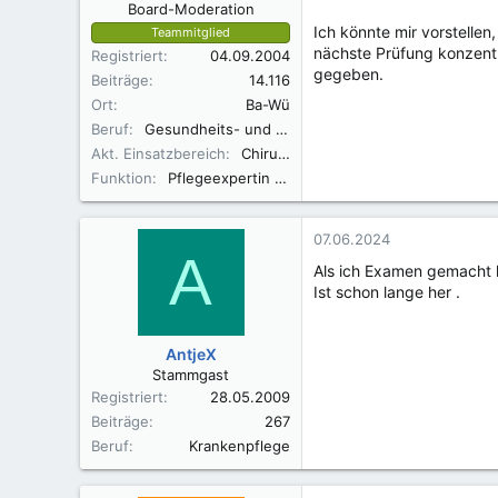
Board-Moderation
Ich könnte mir vorstellen
Teammitglied
nächste Prüfung konzentr
Registriert
04.09.2004
gegeben.
Beiträge
14.116
Ort
Ba-Wü
Beruf
Gesundheits- und Krankenpflegerin
Akt. Einsatzbereich
Chirurgie
Funktion
Pflegeexpertin ANP
07.06.2024
A
Als ich Examen gemacht 
Ist schon lange her .
AntjeX
Stammgast
Registriert
28.05.2009
Beiträge
267
Beruf
Krankenpflege