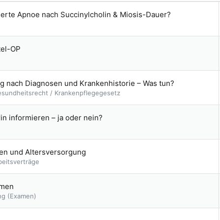
ierte Apnoe nach Succinylcholin & Miosis-Dauer?
tel-OP
g nach Diagnosen und Krankenhistorie – Was tun?
esundheitsrecht / Krankenpflegegesetz
n informieren – ja oder nein?
gen und Altersversorgung
beitsverträge
amen
ng (Examen)