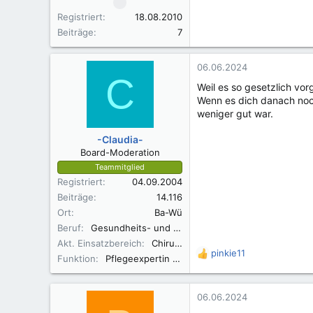
Registriert
18.08.2010
Beiträge
7
06.06.2024
C
Weil es so gesetzlich vor
Wenn es dich danach noch 
weniger gut war.
-Claudia-
Board-Moderation
Teammitglied
Registriert
04.09.2004
Beiträge
14.116
Ort
Ba-Wü
Beruf
Gesundheits- und Krankenpflegerin
Akt. Einsatzbereich
Chirurgie
pinkie11
R
Funktion
Pflegeexpertin ANP
e
a
k
06.06.2024
t