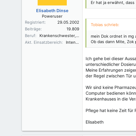
Er hat ja erwähnt, dass 
Elisabeth Dinse
Poweruser
Registriert
29.05.2002
Tobias schrieb:
Beiträge
19.809
Beruf
Krankenschwester, Fachkrankenschwester A/I, Praxisbegleiter Basale Stimulation
mein Dok ordnet in mg 
Ob das dann Mite, Zok
Akt. Einsatzbereich
Intensivüberwachung
Ich gehe bei dieser Auss
unterschiedlicher Dosieru
Meine Erfahrungen zeigen
der Regel zwischen Tür 
Wir sind keine Pharmazeu
Computer bedienen können
Krankenhauses in die Ve
Pflege hat keine Zeit für
Elisabeth