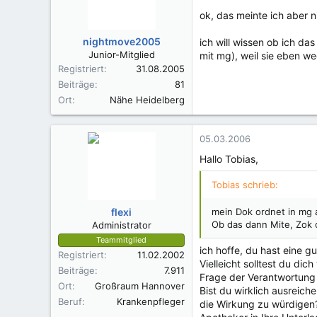
ok, das meinte ich aber n
nightmove2005
ich will wissen ob ich da
Junior-Mitglied
mit mg), weil sie eben 
Registriert
31.08.2005
Beiträge
81
Ort
Nähe Heidelberg
05.03.2006
Hallo Tobias,
Tobias schrieb:
flexi
mein Dok ordnet in mg 
Ob das dann Mite, Zok od
Administrator
Teammitglied
ich hoffe, du hast eine g
Registriert
11.02.2002
Vielleicht solltest du d
Beiträge
7.911
Frage der Verantwortung
Ort
Großraum Hannover
Bist du wirklich ausreic
Beruf
Krankenpfleger
die Wirkung zu würdigen