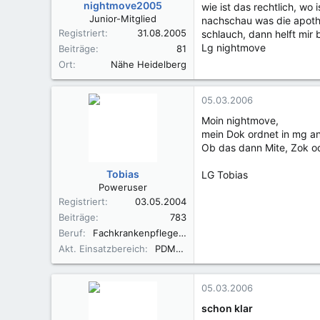
nightmove2005
wie ist das rechtlich, wo
Junior-Mitglied
nachschau was die apothe
Registriert
31.08.2005
schlauch, dann helft mir b
Lg nightmove
Beiträge
81
Ort
Nähe Heidelberg
05.03.2006
Moin nightmove,
mein Dok ordnet in mg an
Ob das dann Mite, Zok ode
Tobias
LG Tobias
Poweruser
Registriert
03.05.2004
Beiträge
783
Beruf
Fachkrankenpfleger A&I
Akt. Einsatzbereich
PDMS Team
05.03.2006
schon klar