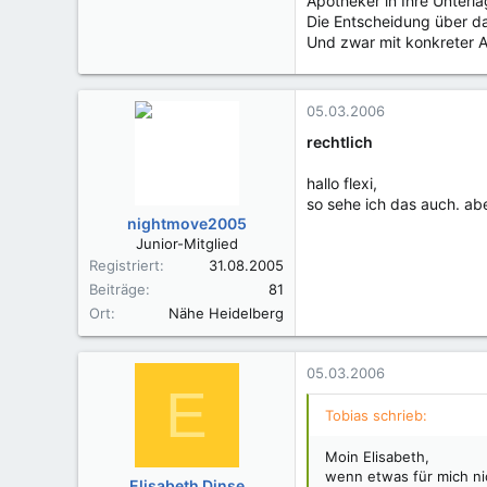
Apotheker in Ihre Unterla
Die Entscheidung über da
Und zwar mit konkreter 
05.03.2006
rechtlich
hallo flexi,
so sehe ich das auch. ab
nightmove2005
Junior-Mitglied
Registriert
31.08.2005
Beiträge
81
Ort
Nähe Heidelberg
05.03.2006
E
Tobias schrieb:
Moin Elisabeth,
wenn etwas für mich nic
Elisabeth Dinse