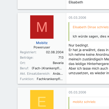
Elisabeth
05.03.2006
M
Elisabeth Dinse schrieb
Ich würde sagen, dies w
Mobitz
Nur bedingt.
Poweruser
Er hat ja erwähnt, dass i
Registriert
02.08.2004
Ich nehme keine Anordnu
Beiträge
713
meine/n zuständige/n Med
Ort
Bavaria
das leidige Hinterhergere
Beruf
(Fach-)Krankenpfleger An/Int, Altenpfleger
Aber ich lasse mich auch
umzusetzen, es wieder in
Akt. Einsatzbereich
Anästhesie
Funktion
Fachkrankenpfleger, Praxisanleiter
05.03.2006
E
mobitz schrieb: