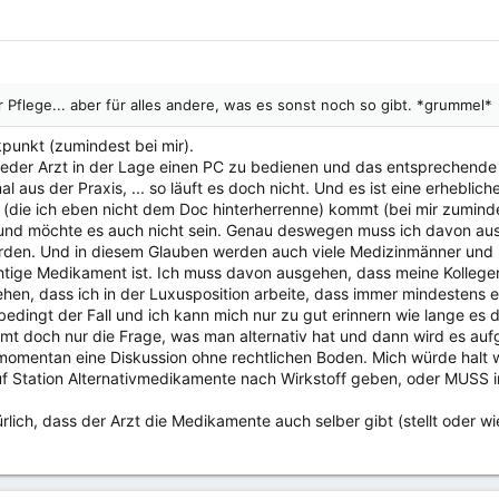
:
ür Pflege... aber für alles andere, was es sonst noch so gibt. *grummel*
kpunkt (zumindest bei mir).
jeder Arzt in der Lage einen PC zu bedienen und das entsprechend
 aus der Praxis, ... so läuft es doch nicht. Und es ist eine erheblic
 (die ich eben nicht dem Doc hinterherrenne) kommt (bei mir zumind
 und möchte es auch nicht sein. Genau deswegen muss ich davon au
den. Und in diesem Glauben werden auch viele Medizinmänner und -f
chtige Medikament ist. Ich muss davon ausgehen, dass meine Kolleg
en, dass ich in der Luxusposition arbeite, dass immer mindestens ein 
bedingt der Fall und ich kann mich nur zu gut erinnern wie lange e
 doch nur die Frage, was man alternativ hat und dann wird es auf
momentan eine Diskussion ohne rechtlichen Boden. Mich würde halt wir
auf Station Alternativmedikamente nach Wirkstoff geben, oder MUS
rlich, dass der Arzt die Medikamente auch selber gibt (stellt oder w