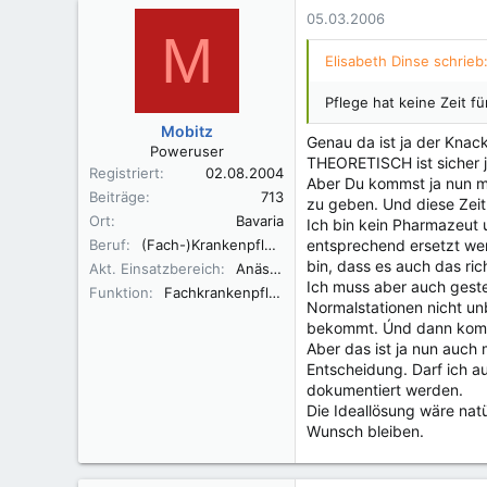
05.03.2006
M
Elisabeth Dinse schrieb
Pflege hat keine Zeit f
Mobitz
Genau da ist ja der Knac
Poweruser
THEORETISCH ist sicher 
Registriert
02.08.2004
Aber Du kommst ja nun mal
Beiträge
713
zu geben. Und diese Zeit
Ort
Bavaria
Ich bin kein Pharmazeut
Beruf
(Fach-)Krankenpfleger An/Int, Altenpfleger
entsprechend ersetzt wer
bin, dass es auch das ri
Akt. Einsatzbereich
Anästhesie
Ich muss aber auch gesteh
Funktion
Fachkrankenpfleger, Praxisanleiter
Normalstationen nicht un
bekommt. Únd dann kommt
Aber das ist ja nun auch 
Entscheidung. Darf ich 
dokumentiert werden.
Die Ideallösung wäre natü
Wunsch bleiben.