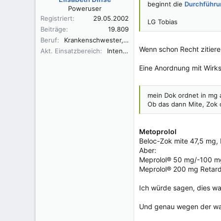
beginnt die
Durchführu
Poweruser
Registriert
29.05.2002
LG Tobias
Beiträge
19.809
Beruf
Krankenschwester, Fachkrankenschwester A/I, Praxisbegleiter Basale Stimulation
Wenn schon Recht zitier
Akt. Einsatzbereich
Intensivüberwachung
Eine Anordnung mit Wirkst
mein Dok ordnet in mg 
Ob das dann Mite, Zok od
Metoprolol
Beloc-Zok mite 47,5 mg, 
Aber:
Meprolol® 50 mg/-100 mg 
Meprolol® 200 mg Retard 
Ich würde sagen, dies war
Und genau wegen der wag