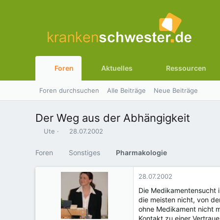
Foren
Aktuelles
Ressourcen
Foren durchsuchen
Alle Beiträge
Neue Beiträge
Der Weg aus der Abhängigkeit
E
E
Ute
28.07.2002
r
r
s
s
Foren
Sonstiges
Pharmakologie
t
t
e
e
l
l
28.07.2002
l
l
Die Medikamentensucht i
e
t
die meisten nicht, von de
r
a
ohne Medikament nicht me
m
Kontakt zu einer Vertrau