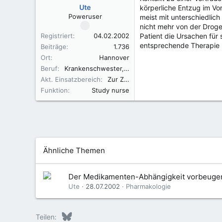
Ute
körperliche Entzug im Vo
Poweruser
meist mit unterschiedlic
nicht mehr von der Drog
Registriert
04.02.2002
Patient die Ursachen fü
entsprechende Therapie k
Beiträge
1.736
Ort
Hannover
Beruf
Krankenschwester, Fachkraft für Leitungsaufgaben in der Pflege (FLP)
Akt. Einsatzbereich
Zur Zeit in der Elternzeit
Funktion
Study nurse
Ähnliche Themen
Der Medikamenten-Abhängigkeit vorbeuge
Ute
28.07.2002
Pharmakologie
Bluesky
LinkedIn
Reddit
Pinterest
Tumblr
WhatsApp
E-Mail
Teilen: