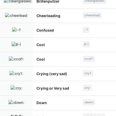
:cleanglasses:
Brillenputzer
:cheerlead:
Cheerleading
:-?
Confused
8-)
Cool
:ccol1:
Cool
:cry1:
Crying (very sad)
:cry:
Crying or Very sad
:down:
Down