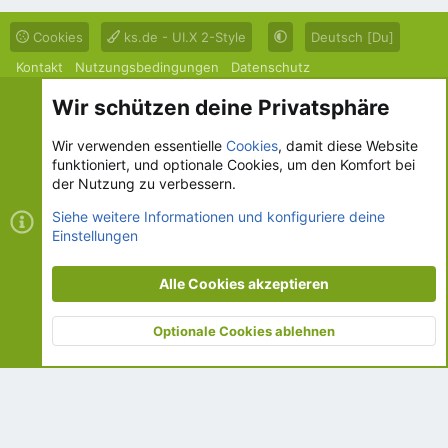
Cookies
ks.de - UI.X 2-Style
Deutsch [Du]
Kontakt
Nutzungsbedingungen
Datenschutz
Hilfe und Impressum
R
Wir schützen deine Privatsphäre
S
S
Wir verwenden essentielle
Cookies
, damit diese Website
®
Community platform by XenForo
© 2010-2026 XenForo Ltd.
funktioniert, und optionale Cookies, um den Komfort bei
© 2002-2026 www.krankenschwester.de
der Nutzung zu verbessern.
Siehe weitere Informationen und konfiguriere deine
Einstellungen
Alle Cookies akzeptieren
Optionale Cookies ablehnen