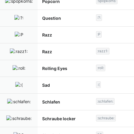
:spopkorns:
Popcorn
:?:
Question
:P
Razz
:razz1:
Razz
:roll:
Rolling Eyes
:(
Sad
:schlafen:
Schlafen
:schraube:
Schraube locker