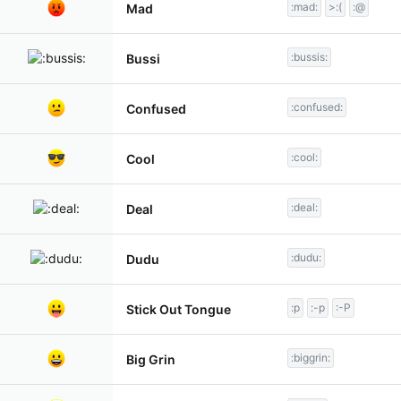
:mad:
>:(
:@
Mad
:bussis:
Bussi
:confused:
Confused
:cool:
Cool
:deal:
Deal
:dudu:
Dudu
:p
:-p
:-P
Stick Out Tongue
:biggrin:
Big Grin