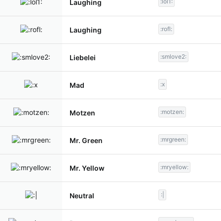
:lol1:
Laughing
:rofl:
Laughing
:smlove2:
Liebelei
:x
Mad
:motzen:
Motzen
:mrgreen:
Mr. Green
:mryellow:
Mr. Yellow
:|
Neutral