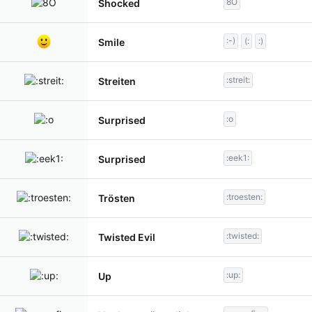
8O
Shocked
:-)
(:
:)
Smile
:streit:
Streiten
:o
Surprised
:eek1:
Surprised
:troesten:
Trösten
:twisted:
Twisted Evil
:up:
Up