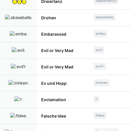
:sdreiertanzs:
Dreiertanz
:sbaseballs:
Drohen
:emba:
Embarassed
:evil:
Evil or Very Mad
:evil1:
Evil or Very Mad
:trinken:
Ex und Hopp
:!:
Exclamation
:fidee:
Falsche Idee