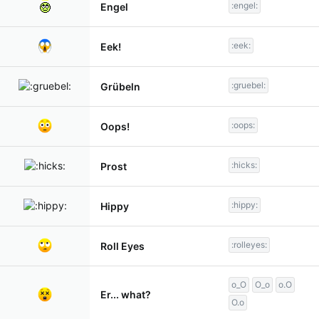
:engel:
Engel
:eek:
Eek!
:gruebel:
Grübeln
:oops:
Oops!
:hicks:
Prost
:hippy:
Hippy
:rolleyes:
Roll Eyes
o_O
O_o
o.O
Er... what?
O.o