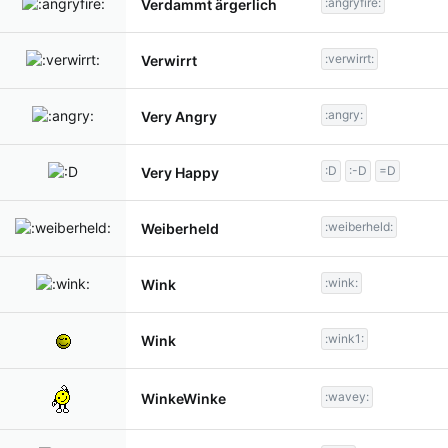
:angryfire:
Verdammt ärgerlich
:verwirrt:
Verwirrt
:angry:
Very Angry
:D
:-D
=D
Very Happy
:weiberheld:
Weiberheld
:wink:
Wink
:wink1:
Wink
:wavey:
WinkeWinke