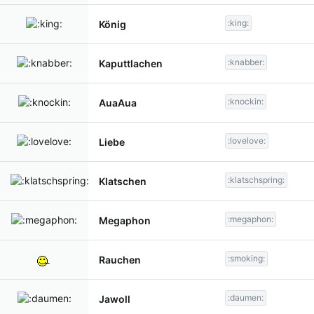
:king:
König
:knabber:
Kaputtlachen
:knockin:
AuaAua
:lovelove:
Liebe
:klatschspring:
Klatschen
:megaphon:
Megaphon
:smoking:
Rauchen
:daumen:
Jawoll