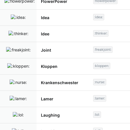
:flowerpower:
FlowerPower
:idea:
Idea
:thinker:
Idee
:freakjoint:
Joint
:kloppen:
Kloppen
:nurse:
Krankenschwester
:lamer:
Lamer
:lol:
Laughing