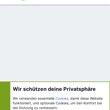
Hilfe und Impressum
Wir schützen deine Privatsphäre
Wir verwenden essentielle
Cookies
, damit diese Website
Cookies
ks.de - UI.X 2-Style
Deutsch [Du]
funktioniert, und optionale Cookies, um den Komfort bei
Kontakt
Nutzungsbedingungen
Datenschutz
der Nutzung zu verbessern.