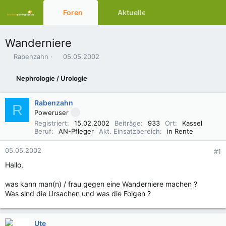
Foren
Aktuelles
Ressourcen
Wanderniere
E
E
Rabenzahn
05.05.2002
r
r
s
s
Nephrologie / Urologie
t
t
e
e
l
l
Rabenzahn
R
l
l
Poweruser
e
t
Registriert
15.02.2002
Beiträge
933
Ort
Kassel
r
a
Beruf
AN-Pfleger
Akt. Einsatzbereich
in Rente
m
05.05.2002
#1
Hallo,
was kann man(n) / frau gegen eine Wanderniere machen ?
Was sind die Ursachen und was die Folgen ?
Ute