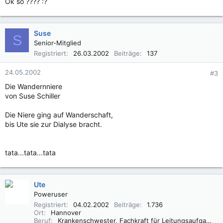
Ok so ???? :?
Suse
S
Senior-Mitglied
Registriert
26.03.2002
Beiträge
137
24.05.2002
#3
Die Wandernniere
von Suse Schiller
Die Niere ging auf Wanderschaft,
bis Ute sie zur Dialyse bracht.
tata...tata...tata
Ute
Poweruser
Registriert
04.02.2002
Beiträge
1.736
Ort
Hannover
Beruf
Krankenschwester, Fachkraft für Leitungsaufgaben in der Pflege (FLP)