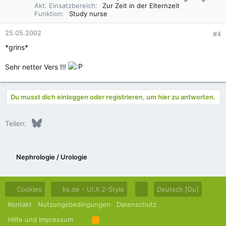
Akt. Einsatzbereich
Zur Zeit in der Elternzeit
Funktion
Study nurse
25.05.2002
#4
*grins*
Sehr netter Vers !!!
Du musst dich einloggen oder registrieren, um hier zu antworten.
Bluesky
LinkedIn
Reddit
Pinterest
Tumblr
WhatsApp
E-Mail
Teilen:
Nephrologie / Urologie
Cookies
ks.de - UI.X 2-Style
Deutsch [Du]
Kontakt
Nutzungsbedingungen
Datenschutz
Hilfe und Impressum
R