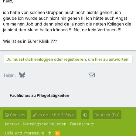
hallo,
ich habe von solchen Gruppen auch noch nichts gehört, ich
glaube ich würde auch nicht hin gehen !!! Ich hätte auch Angst
um meinen Job und dann sind da ja noch die netten Kollegen die
ja nicht den Mund halten können !!! Ne, ne kein Vertrauen !!!
Wie ist es in Eurer Klinik ???
Du musst dich einloggen oder registrieren, um hier zu antworten.
Bluesky
LinkedIn
Reddit
Pinterest
Tumblr
WhatsApp
E-Mail
Teilen:
Fachliches zu Pflegetätigkeiten
Cookies
ks.de - UI.X 2-Style
Deutsch [Du]
Kontakt
Nutzungsbedingungen
Datenschutz
Hilfe und Impressum
R