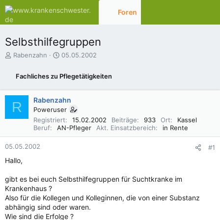
Foren
Aktuelles
Selbsthilfegruppen
E
E
Rabenzahn
05.05.2002
r
r
s
s
Fachliches zu Pflegetätigkeiten
t
t
e
e
l
l
Rabenzahn
R
l
l
Poweruser
e
t
Registriert
15.02.2002
Beiträge
933
Ort
Kassel
r
a
Beruf
AN-Pfleger
Akt. Einsatzbereich
in Rente
m
05.05.2002
#1
Hallo,
gibt es bei euch Selbsthilfegruppen für Suchtkranke im
Krankenhaus ?
Also für die Kollegen und Kolleginnen, die von einer Substanz
abhängig sind oder waren.
Wie sind die Erfolge ?