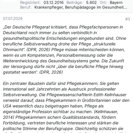
i
Registriert
03.12.2016
Beiträge
5.602
Ort
Bayern
o
Beruf
Krankenpfleger, Berufspädagoge im Gesundheitswesen B. A.
n
e
07.07.2026
#3
n
„Der Deutsche Pflegerat kritisiert, dass Pflegefachpersonen in
:
Deutschland noch immer zu selten verbindlich in
gesundheitspolitische Entscheidungen eingebunden sind. Ohne
berufliche Selbstverwaltung drohe der Pflege „strukturelle
Ohnmacht“. (DPR, 2026) Pflege müsse mitentscheiden können,
wenn es um Kompetenzen, Personalbemessung oder die
Weiterentwicklung des Gesundheitssystems gehe. Die Zukunft
der Versorgung dürfe nicht „über die berufliche Pflege hinweg
gestaltet werden“. (DPR, 2026)
Ein zentraler Baustein dafür sind Pflegekammern. Sie gelten
international seit Jahrzehnten als Ausdruck professioneller
Selbstverwaltung. Die Pflegewissenschaftlerin Edith Kellnhauser
verweist darauf, dass Pflegekammern in Großbritannien oder den
USA wesentlich dazu beigetragen haben, Pflege als
eigenständige Profession sichtbar zu machen. (Kellnhauser,
2014) Pflegekammern sichern Qualitätsstandards, fördern
Fortbildung, vertreten berufliche Interessen und stärken die
politische Stimme der Berufsgruppe. Gleichzeitig schützen sie