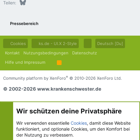
Bluesky
LinkedIn
Reddit
Pinterest
Tumblr
WhatsApp
E-Mail
Teilen:
Pressebereich
Cookies
ks.de - UI.X 2-Style
Deutsch [Du]
Kontakt
Nutzungsbedingungen
Datenschutz
Hilfe und Impressum
R
S
S
®
Community platform by XenForo
© 2010-2026 XenForo Ltd.
© 2002-2026 www.krankenschwester.de
Wir schützen deine Privatsphäre
Wir verwenden essentielle
Cookies
, damit diese Website
funktioniert, und optionale Cookies, um den Komfort bei
der Nutzung zu verbessern.