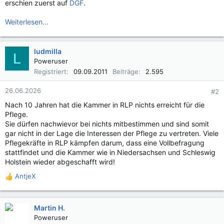
erschien zuerst auf
DGF
.
Weiterlesen...
ludmilla
L
Poweruser
Registriert
09.09.2011
Beiträge
2.595
26.06.2026
#2
Nach 10 Jahren hat die Kammer in RLP nichts erreicht für die
Pflege.
Sie dürfen nachwievor bei nichts mitbestimmen und sind somit
gar nicht in der Lage die Interessen der Pflege zu vertreten. Viele
Pflegekräfte in RLP kämpfen darum, dass eine Vollbefragung
stattfindet und die Kammer wie in Niedersachsen und Schleswig
Holstein wieder abgeschafft wird!
AntjeX
R
e
a
k
Martin H.
t
Poweruser