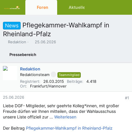
Foren
Aktuelles
Ressourcen
Pflegekammer-Wahlkampf in
News
Rheinland-Pfalz
E
E
Redaktion
25.06.2026
r
r
s
s
Pressebereich
t
t
e
e
l
l
Redaktion
l
l
Redaktionsteam
Teammitglied
e
t
Registriert
26.03.2015
Beiträge
4.418
r
a
Ort
Frankfurt/Hannover
m
25.06.2026
#1
Liebe DGF- Mitglieder, sehr geehrte Kolleg*innen, mit großer
Freude dürfen wir Ihnen mitteilen, dass der Wahlausschuss
unsere Liste offiziell zur ...
Weiterlesen
Der Beitrag
Pflegekammer-Wahlkampf in Rheinland-Pfalz