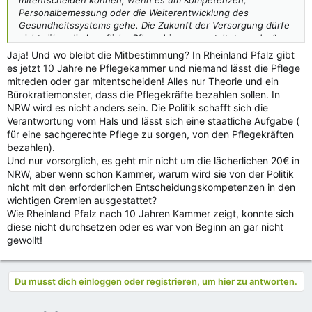
Personalbemessung oder die Weiterentwicklung des
Gesundheitssystems gehe. Die Zukunft der Versorgung dürfe
nicht „über die berufliche Pflege hinweg gestaltet werden“.
(DPR, 2026)
Jaja! Und wo bleibt die Mitbestimmung? In Rheinland Pfalz gibt
es jetzt 10 Jahre ne Pflegekammer und niemand lässt die Pflege
Ein zentraler Baustein dafür sind Pflegekammern. Sie gelten
mitreden oder gar mitentscheiden! Alles nur Theorie und ein
international seit Jahrzehnten als Ausdruck professioneller
Bürokratiemonster, dass die Pflegekräfte bezahlen sollen. In
Selbstverwaltung. Die Pflegewissenschaftlerin Edith
NRW wird es nicht anders sein. Die Politik schafft sich die
Kellnhauser verweist darauf, dass Pflegekammern in
Verantwortung vom Hals und lässt sich eine staatliche Aufgabe (
Großbritannien oder den USA wesentlich dazu beigetragen
für eine sachgerechte Pflege zu sorgen, von den Pflegekräften
haben, Pflege als eigenständige Profession sichtbar zu
bezahlen).
machen. (Kellnhauser, 2014) Pflegekammern sichern
Und nur vorsorglich, es geht mir nicht um die lächerlichen 20€ in
Qualitätsstandards, fördern Fortbildung, vertreten berufliche
NRW, aber wenn schon Kammer, warum wird sie von der Politik
Interessen und stärken die politische Stimme der
nicht mit den erforderlichen Entscheidungskompetenzen in den
Berufsgruppe. Gleichzeitig schützen sie die Bevölkerung,
wichtigen Gremien ausgestattet?
indem sie professionelle Standards verbindlich machen.
Wie Rheinland Pfalz nach 10 Jahren Kammer zeigt, konnte sich
(Kellnhauser, 2014)“
diese nicht durchsetzen oder es war von Beginn an gar nicht
gewollt!
Pflege aufs Podium - magazin.pflegenetz.at
Anzeige
Du musst dich einloggen oder registrieren, um hier zu antworten.
magazin.pflegenetz.at