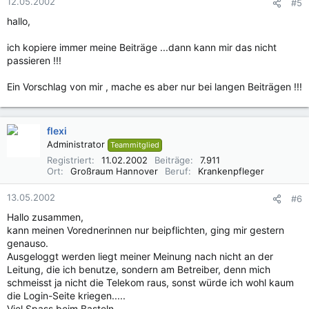
12.05.2002
#5
hallo,
ich kopiere immer meine Beiträge ...dann kann mir das nicht
passieren !!!
Ein Vorschlag von mir , mache es aber nur bei langen Beiträgen !!!
flexi
Administrator
Teammitglied
Registriert
11.02.2002
Beiträge
7.911
Ort
Großraum Hannover
Beruf
Krankenpfleger
13.05.2002
#6
Hallo zusammen,
kann meinen Vorednerinnen nur beipflichten, ging mir gestern
genauso.
Ausgeloggt werden liegt meiner Meinung nach nicht an der
Leitung, die ich benutze, sondern am Betreiber, denn mich
schmeisst ja nicht die Telekom raus, sonst würde ich wohl kaum
die Login-Seite kriegen.....
Viel Spass beim Basteln