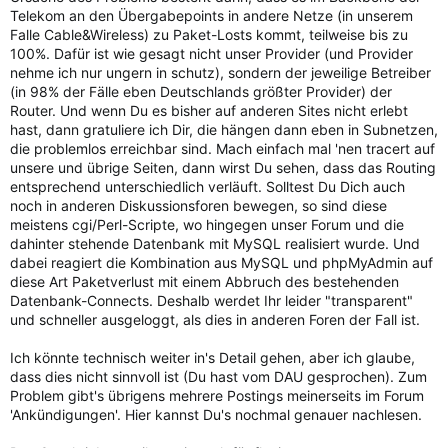
Telekom an den Übergabepoints in andere Netze (in unserem
Falle Cable&Wireless) zu Paket-Losts kommt, teilweise bis zu
100%. Dafür ist wie gesagt nicht unser Provider (und Provider
nehme ich nur ungern in schutz), sondern der jeweilige Betreiber
(in 98% der Fälle eben Deutschlands größter Provider) der
Router. Und wenn Du es bisher auf anderen Sites nicht erlebt
hast, dann gratuliere ich Dir, die hängen dann eben in Subnetzen,
die problemlos erreichbar sind. Mach einfach mal 'nen tracert auf
unsere und übrige Seiten, dann wirst Du sehen, dass das Routing
entsprechend unterschiedlich verläuft. Solltest Du Dich auch
noch in anderen Diskussionsforen bewegen, so sind diese
meistens cgi/Perl-Scripte, wo hingegen unser Forum und die
dahinter stehende Datenbank mit MySQL realisiert wurde. Und
dabei reagiert die Kombination aus MySQL und phpMyAdmin auf
diese Art Paketverlust mit einem Abbruch des bestehenden
Datenbank-Connects. Deshalb werdet Ihr leider "transparent"
und schneller ausgeloggt, als dies in anderen Foren der Fall ist.
Ich könnte technisch weiter in's Detail gehen, aber ich glaube,
dass dies nicht sinnvoll ist (Du hast vom DAU gesprochen). Zum
Problem gibt's übrigens mehrere Postings meinerseits im Forum
'Ankündigungen'. Hier kannst Du's nochmal genauer nachlesen.