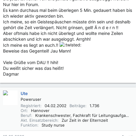
Nur hier im Forum.
Es kann durchaus mal beim überlegen 5 Min. gedauert haben bis
ich wieder aktiv geworden bin.
Ich meine, so ein Geistespäuschen müsste drin sein und deshalb
gehört die Zeit verlängert. Nicht grinsen, gell! Ä n d e r n !!
Aber oftmals habe ich nicht überlegt und wollte meine Zeilen
abschicken und ich war ausgeloggt. Arrghh!
Ich meine es liegt an euch.!!
Beweise das Gegenteil! Jau Mann!
Viele Grüße vom DAU !! hihi!
Du weißt sicher was das heißt!
Dagmar
Ute
Poweruser
Registriert
04.02.2002
Beiträge
1.736
Ort
Hannover
Beruf
Krankenschwester, Fachkraft für Leitungsaufgaben in der Pflege (FLP)
Akt. Einsatzbereich
Zur Zeit in der Elternzeit
Funktion
Study nurse