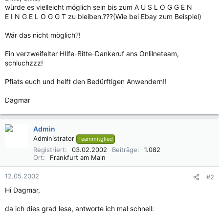
würde es vielleicht möglich sein bis zum A U S L O G G E N
E I N G E L O G G T zu bleiben.???(Wie bei Ebay zum Beispiel)
Wär das nicht möglich?!
Ein verzweifelter HIlfe-Bitte-Dankeruf ans Onlilneteam,
schluchzzz!
Pfiats euch und helft den Bedürftigen Anwendern!!
Dagmar
Admin
Administrator
Teammitglied
Registriert
03.02.2002
Beiträge
1.082
Ort
Frankfurt am Main
12.05.2002
#2
Hi Dagmar,
da ich dies grad lese, antworte ich mal schnell: