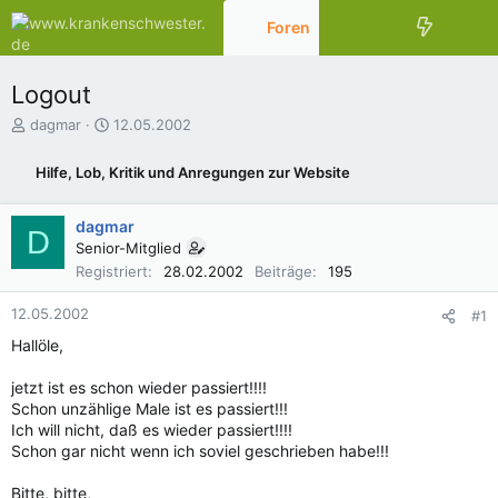
Foren
Aktuelles
Logout
E
E
dagmar
12.05.2002
r
r
s
s
Hilfe, Lob, Kritik und Anregungen zur Website
t
t
e
e
l
l
dagmar
D
l
l
Senior-Mitglied
e
t
Registriert
28.02.2002
Beiträge
195
r
a
m
12.05.2002
#1
Hallöle,
jetzt ist es schon wieder passiert!!!!
Schon unzählige Male ist es passiert!!!
Ich will nicht, daß es wieder passiert!!!!
Schon gar nicht wenn ich soviel geschrieben habe!!!
Bitte, bitte,