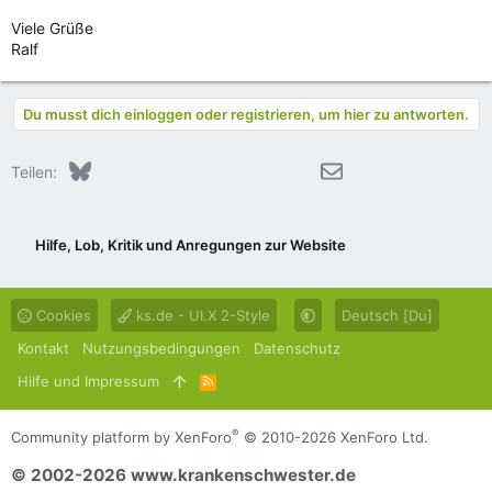
Viele Grüße
Ralf
Du musst dich einloggen oder registrieren, um hier zu antworten.
Bluesky
LinkedIn
Reddit
Pinterest
Tumblr
WhatsApp
E-Mail
Teilen:
Hilfe, Lob, Kritik und Anregungen zur Website
Cookies
ks.de - UI.X 2-Style
Deutsch [Du]
Kontakt
Nutzungsbedingungen
Datenschutz
Hilfe und Impressum
R
S
S
®
Community platform by XenForo
© 2010-2026 XenForo Ltd.
© 2002-2026 www.krankenschwester.de