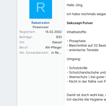
R
Hallo Jörg,
ich habe nochmals wegen 
Rabenzahn
Sekusept Pulver
Poweruser
Registriert
15.02.2002
Inhaltsstoffe:
Beiträge
933
- Phosphate
Ort
Kassel
- Bleichmittel auf 02 Basi
Beruf
AN-Pfleger
- anionische Tenside
Akt. Einsatzbereich
in Rente
Umgang:
- Schutzbrille
- Schutzhandschuhe und
- Atemschutz ( bei guter
- Nicht in der Nähe von F
Damit ist doch wohl klar,
Ich dachte die Hygiene w