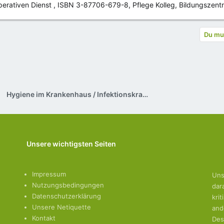
operativen Dienst , ISBN 3-87706-679-8, Pflege Kolleg, Bildungszent
Du mus
Hygiene im Krankenhaus / Infektionskrankheiten
Unsere wichtigsten Seiten
Impressum
Uns
Nutzungsbedingungen
dar
Datenschutzerklärung
kri
Unsere Netiquette
and
Kontakt
Des