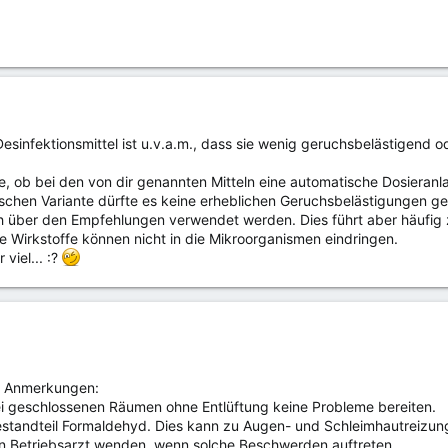
esinfektionsmittel ist u.v.a.m., dass sie wenig geruchsbelästigend
age, ob bei den von dir genannten Mitteln eine automatische Dosieran
schen Variante dürfte es keine erheblichen Geruchsbelästigungen geb
h über den Empfehlungen verwendet werden. Dies führt aber häufig 
e Wirkstoffe können nicht in die Mikroorganismen eindringen.
 viel... :?
e Anmerkungen:
ei geschlossenen Räumen ohne Entlüftung keine Probleme bereiten.
Bestandteil Formaldehyd. Dies kann zu Augen- und Schleimhautreizunge
en Betriebsarzt wenden, wenn solche Beschwerden auftreten.