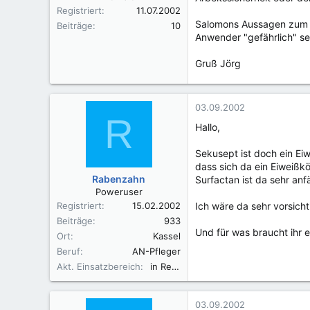
Registriert
11.07.2002
Salomons Aussagen zum T
Beiträge
10
Anwender "gefährlich" se
Gruß Jörg
03.09.2002
R
Hallo,
Sekusept ist doch ein Ei
dass sich da ein Eiweißkö
Rabenzahn
Surfactan ist da sehr anfä
Poweruser
Registriert
15.02.2002
Ich wäre da sehr vorsich
Beiträge
933
Und für was braucht ihr e
Ort
Kassel
Beruf
AN-Pfleger
Akt. Einsatzbereich
in Rente
03.09.2002