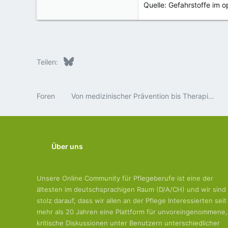
Quelle: Gefahrstoffe im 
Bluesky
LinkedIn
Reddit
Pinterest
Tumblr
WhatsApp
E-Mail
Teilen:
Foren
Von medizinischer Prävention bis Therapie in den Fachbereichen
Über uns
Unsere Online Community für Pflegeberufe ist eine der
ältesten im deutschsprachigen Raum (D/A/CH) und wir sind
stolz darauf, dass wir allen an der Pflege Interessierten seit
mehr als 20 Jahren eine Plattform für unvoreingenommene,
kritische Diskussionen unter Benutzern unterschiedlicher